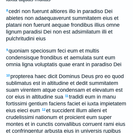
cedri non fuerunt altiores illo in paradiso Dei
8
abietes non adaequaverunt summitatem eius et
platani non fuerunt aequae frondibus illius omne
lignum paradisi Dei non est adsimilatum illi et
pulchritudini eius
quoniam speciosum feci eum et multis
9
condensisque frondibus et aemulata sunt eum
omnia ligna voluptatis quae erant in paradiso Dei
propterea haec dicit Dominus Deus pro eo quod
10
sublimatus est in altitudine et dedit summitatem
suam virentem atque condensam et elevatum est
cor eius in altitudine sua
tradidi eum in manu
11
fortissimi gentium faciens faciet ei iuxta impietatem
eius eieci eum
et succident illum alieni et
12
crudelissimi nationum et proicient eum super
montes et in cunctis convallibus corruent rami eius
et confringentur arbusta eius in universis rupibus