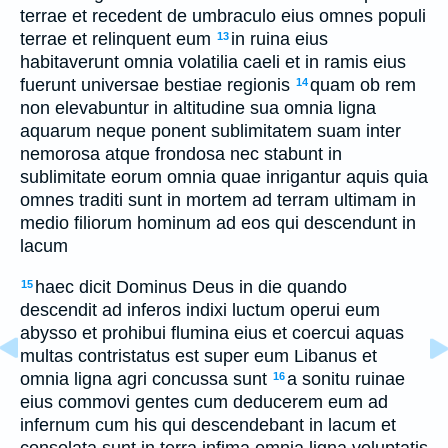
terrae et recedent de umbraculo eius omnes populi
terrae et relinquent eum
in ruina eius
13
habitaverunt omnia volatilia caeli et in ramis eius
fuerunt universae bestiae regionis
quam ob rem
14
non elevabuntur in altitudine sua omnia ligna
aquarum neque ponent sublimitatem suam inter
nemorosa atque frondosa nec stabunt in
sublimitate eorum omnia quae inrigantur aquis quia
omnes traditi sunt in mortem ad terram ultimam in
medio filiorum hominum ad eos qui descendunt in
lacum
haec dicit Dominus Deus in die quando
15
descendit ad inferos indixi luctum operui eum
abysso et prohibui flumina eius et coercui aquas
multas contristatus est super eum Libanus et
omnia ligna agri concussa sunt
a sonitu ruinae
16
eius commovi gentes cum deducerem eum ad
infernum cum his qui descendebant in lacum et
consolata sunt in terra infima omnia ligna voluptatis