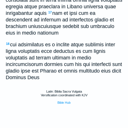
egregia atque praeclara in Libano universa quae
inrigabantur aquis
nam et ipsi cum ea
17
descendent ad infernum ad interfectos gladio et
brachium uniuscuiusque sedebit sub umbraculo
eius in medio nationum
cui adsimilatus es o inclite atque sublimis inter
18
ligna voluptatis ecce deductus es cum lignis
voluptatis ad terram ultimam in medio
incircumcisorum dormies cum his qui interfecti sunt
gladio ipse est Pharao et omnis multitudo eius dicit
Dominus Deus
Latin: Biblia Sacra Vulgata
Versification coordinated with KJV
Bible Hub