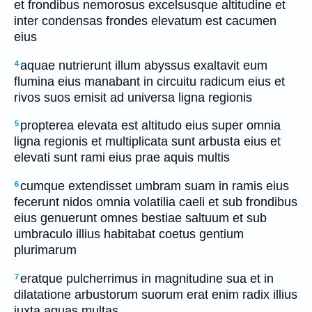
et frondibus nemorosus excelsusque altitudine et
inter condensas frondes elevatum est cacumen
eius
aquae nutrierunt illum abyssus exaltavit eum
4
flumina eius manabant in circuitu radicum eius et
rivos suos emisit ad universa ligna regionis
propterea elevata est altitudo eius super omnia
5
ligna regionis et multiplicata sunt arbusta eius et
elevati sunt rami eius prae aquis multis
cumque extendisset umbram suam in ramis eius
6
fecerunt nidos omnia volatilia caeli et sub frondibus
eius genuerunt omnes bestiae saltuum et sub
umbraculo illius habitabat coetus gentium
plurimarum
eratque pulcherrimus in magnitudine sua et in
7
dilatatione arbustorum suorum erat enim radix illius
iuxta aquas multas