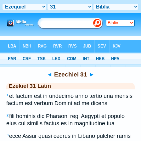
Bible
>
Latin
> Ezechiel 31
◄
Ezechiel 31
►
Ezekiel 31 Latin
et factum est in undecimo anno tertio una mensis
1
factum est verbum Domini ad me dicens
fili hominis dic Pharaoni regi Aegypti et populo
2
eius cui similis factus es in magnitudine tua
ecce Assur quasi cedrus in Libano pulcher ramis
3