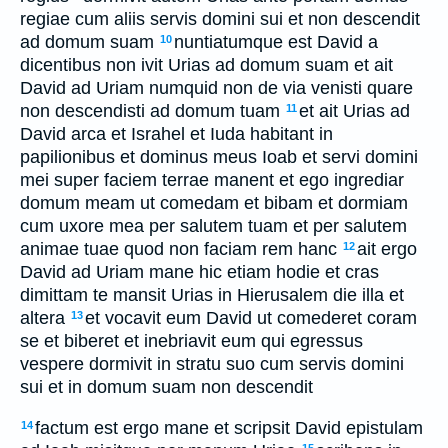
regiae cum aliis servis domini sui et non descendit
ad domum suam
nuntiatumque est David a
10
dicentibus non ivit Urias ad domum suam et ait
David ad Uriam numquid non de via venisti quare
non descendisti ad domum tuam
et ait Urias ad
11
David arca et Israhel et Iuda habitant in
papilionibus et dominus meus Ioab et servi domini
mei super faciem terrae manent et ego ingrediar
domum meam ut comedam et bibam et dormiam
cum uxore mea per salutem tuam et per salutem
animae tuae quod non faciam rem hanc
ait ergo
12
David ad Uriam mane hic etiam hodie et cras
dimittam te mansit Urias in Hierusalem die illa et
altera
et vocavit eum David ut comederet coram
13
se et biberet et inebriavit eum qui egressus
vespere dormivit in stratu suo cum servis domini
sui et in domum suam non descendit
factum est ergo mane et scripsit David epistulam
14
15