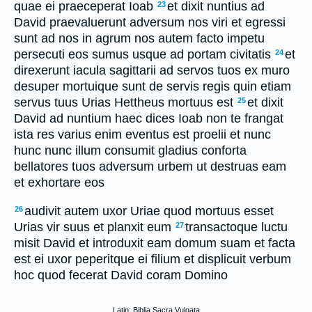
quae ei praeceperat Ioab
et dixit nuntius ad
23
David praevaluerunt adversum nos viri et egressi
sunt ad nos in agrum nos autem facto impetu
persecuti eos sumus usque ad portam civitatis
et
24
direxerunt iacula sagittarii ad servos tuos ex muro
desuper mortuique sunt de servis regis quin etiam
servus tuus Urias Hettheus mortuus est
et dixit
25
David ad nuntium haec dices Ioab non te frangat
ista res varius enim eventus est proelii et nunc
hunc nunc illum consumit gladius conforta
bellatores tuos adversum urbem ut destruas eam
et exhortare eos
audivit autem uxor Uriae quod mortuus esset
26
Urias vir suus et planxit eum
transactoque luctu
27
misit David et introduxit eam domum suam et facta
est ei uxor peperitque ei filium et displicuit verbum
hoc quod fecerat David coram Domino
Latin: Biblia Sacra Vulgata