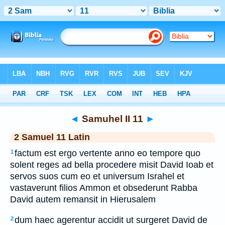
Bible
>
Latin
> Samuhel II 11
◄
Samuhel II 11
►
2 Samuel 11 Latin
factum est ergo vertente anno eo tempore quo
1
solent reges ad bella procedere misit David Ioab et
servos suos cum eo et universum Israhel et
vastaverunt filios Ammon et obsederunt Rabba
David autem remansit in Hierusalem
dum haec agerentur accidit ut surgeret David de
2