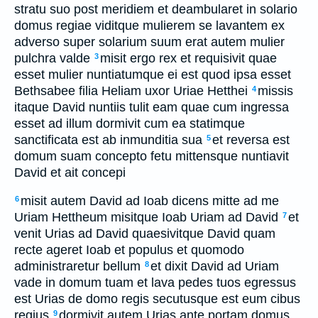
stratu suo post meridiem et deambularet in solario
domus regiae viditque mulierem se lavantem ex
adverso super solarium suum erat autem mulier
pulchra valde
misit ergo rex et requisivit quae
3
esset mulier nuntiatumque ei est quod ipsa esset
Bethsabee filia Heliam uxor Uriae Hetthei
missis
4
itaque David nuntiis tulit eam quae cum ingressa
esset ad illum dormivit cum ea statimque
sanctificata est ab inmunditia sua
et reversa est
5
domum suam concepto fetu mittensque nuntiavit
David et ait concepi
misit autem David ad Ioab dicens mitte ad me
6
Uriam Hettheum misitque Ioab Uriam ad David
et
7
venit Urias ad David quaesivitque David quam
recte ageret Ioab et populus et quomodo
administraretur bellum
et dixit David ad Uriam
8
vade in domum tuam et lava pedes tuos egressus
est Urias de domo regis secutusque est eum cibus
regius
dormivit autem Urias ante portam domus
9