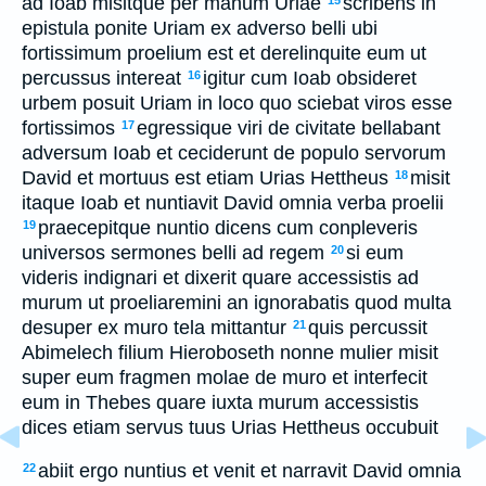
ad Ioab misitque per manum Uriae
scribens in
epistula ponite Uriam ex adverso belli ubi
fortissimum proelium est et derelinquite eum ut
percussus intereat
igitur cum Ioab obsideret
16
urbem posuit Uriam in loco quo sciebat viros esse
fortissimos
egressique viri de civitate bellabant
17
adversum Ioab et ceciderunt de populo servorum
David et mortuus est etiam Urias Hettheus
misit
18
itaque Ioab et nuntiavit David omnia verba proelii
praecepitque nuntio dicens cum conpleveris
19
universos sermones belli ad regem
si eum
20
videris indignari et dixerit quare accessistis ad
murum ut proeliaremini an ignorabatis quod multa
desuper ex muro tela mittantur
quis percussit
21
Abimelech filium Hieroboseth nonne mulier misit
super eum fragmen molae de muro et interfecit
eum in Thebes quare iuxta murum accessistis
dices etiam servus tuus Urias Hettheus occubuit
abiit ergo nuntius et venit et narravit David omnia
22