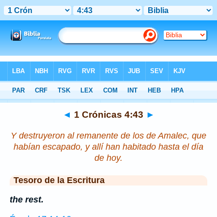
Biblia
>
1 Crónicas
>
Capítulo 4
> Verso 43
◄
1 Crónicas 4:43
►
Y destruyeron al remanente de los de Amalec, que
habían escapado, y allí han habitado hasta el día
de hoy.
Tesoro de la Escritura
the rest.