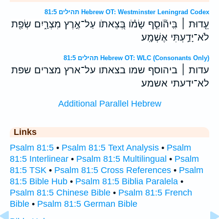
תהילים 81:5 Hebrew OT: Westminster Leningrad Codex
עֵ֤דוּת ׀ בִּֽיהֹ֘וסֵ֤ף שָׂמֹ֗ו בְּ֭צֵאתֹו עַל־אֶ֣רֶץ מִצְרָ֑יִם שְׂפַ֖ת
לֹא־יָדַ֣עְתִּי אֶשְׁמָֽע׃
תהילים 81:5 Hebrew OT: WLC (Consonants Only)
עדות ׀ ביהוסף שמו בצאתו על־ארץ מצרים שפת
לא־ידעתי אשמע׃
Additional Parallel Hebrew
Links
Psalm 81:5
•
Psalm 81:5 Text Analysis
•
Psalm
81:5 Interlinear
•
Psalm 81:5 Multilingual
•
Psalm
81:5 TSK
•
Psalm 81:5 Cross References
•
Psalm
81:5 Bible Hub
•
Psalm 81:5 Biblia Paralela
•
Psalm 81:5 Chinese Bible
•
Psalm 81:5 French
Bible
•
Psalm 81:5 German Bible