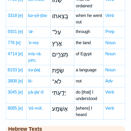
שָׂמ֗וֹ
ordained
3318
[e]
bə-ṣê-ṯōw
בְּ֭צֵאתוֹ
when he went
Verb
out
5921
[e]
‘al-
עַל־
through
Prep
776
[e]
’e-reṣ
אֶ֣רֶץ
the land
Noun
4714
[e]
miṣ-rā-
מִצְרָ֑יִם
of Egypt
Noun
yim;
8193
[e]
śə-p̄aṯ
שְׂפַ֖ת
a language
Noun
3808
[e]
lō-
לֹא־
not
Adv
3045
[e]
yā-ḏa‘-tî
יָדַ֣עְתִּי
do [that] I
Verb
understood
8085
[e]
’eš-mā‘.
אֶשְׁמָֽע׃
[where] I
Verb
heard
Hebrew Texts