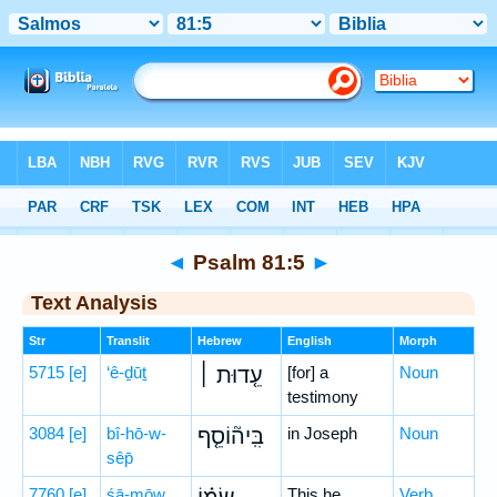
Bible
>
Hebrew
> Psalm 81:5
◄
Psalm 81:5
►
Text Analysis
Str
Translit
Hebrew
English
Morph
5715
[e]
‘ê-ḏūṯ
עֵ֤דוּת ׀
[for] a
Noun
testimony
3084
[e]
bî-hō-w-
בִּֽיה֘וֹסֵ֤ף
in Joseph
Noun
sêp̄
7760
[e]
śā-mōw,
This he
Verb