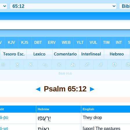
◄
Psalm 65:12
►
lit
Hebrew
English
‘ă-p̄ū
יִ֭רְעֲפוּ
They drop
’ō-wṯ
נְא֣וֹת
[upon] The pastures