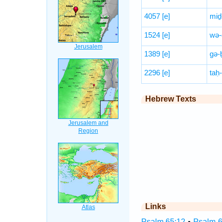
4057
[e]
miḏ
1524
[e]
wə-ḡ
1389
[e]
gə-
2296
[e]
taḥ
Hebrew Texts
Links
Psalm 65:12
•
Psalm 6