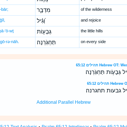
-bār;
מִדְבָּ֑ר
of the wilderness
îl,
וְ֝גִ֗יל
and rejoice
ḇā-‘ō-wṯ
גְּבָע֥וֹת
the little hills
-gō-rə-nāh.
תַּחְגֹּֽרְנָה׃
on every side
תהילים 65:12 Hebrew
֗יל גְּבָעֹ֥ות תַּחְגֹּֽרְנָה׃
תהילים 65:12
יל גבעות תחגרנה׃
Additional Parallel Hebrew
5:12 Text Analysis
•
Psalm 65:12 Interlinear
•
Psalm 65:12 Mult