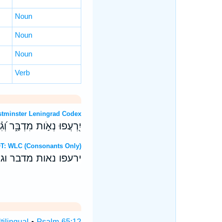
Noun
Noun
Noun
Verb
 OT: Westminster Leningrad Codex
יִ֭רְעֲפוּ נְאֹ֣ות מִדְבָּ֑ר וְ֝גִ
 Hebrew OT: WLC (Consonants Only)
ירעפו נאות מדבר וג
ilingual
•
Psalm 65:12