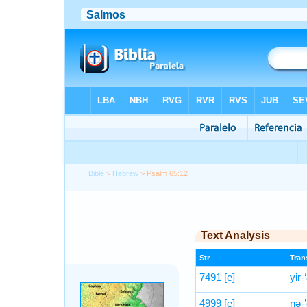
Bible
>
Hebrew
> Psalm 65:12
Text Analysis
Str
Trans
7491
[e]
yir-
4999
[e]
nə-