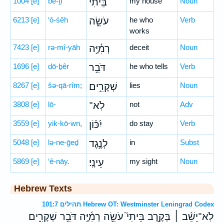
1004
[e]
bê-ṯî
בֵּיתִי֮
my house
Noun
6213
[e]
‘ō-śêh
עֹשֵׂ֪ה
he who
Verb
works
7423
[e]
rə-mî-yāh
רְמִ֫יָּ֥ה
deceit
Noun
1696
[e]
dō-ḇêr
דֹּבֵ֥ר
he who tells
Verb
8267
[e]
šə-qā-rîm;
שְׁקָרִ֑ים
lies
Noun
3808
[e]
lō-
לֹֽא־
not
Adv
3559
[e]
yik-kō-wn,
יִ֝כּ֗וֹן
do stay
Verb
5048
[e]
lə-ne-ḡeḏ
לְנֶ֣גֶד
in
Subst
5869
[e]
‘ê-nāy.
עֵינָֽי׃
my sight
Noun
Hebrew Texts
תהילים 101:7 Hebrew OT: Westminster Leningrad Codex
לֹֽא־יֵשֵׁ֨ב ׀ בְּקֶ֥רֶב בֵּיתִי֮ עֹשֵׂ֪ה רְמִ֫יָּ֥ה דֹּבֵ֥ר שְׁקָרִ֑ים