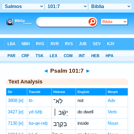
Bible
>
Hebrew
> Psalm 101:7
◄
Psalm 101:7
►
Text Analysis
Str
Translit
Hebrew
English
Morph
3808
[e]
lō-
לֹֽא־
not
Adv
3427
[e]
yê-šêḇ
יֵשֵׁ֨ב ׀
do dwell
Verb
7130
[e]
bə-qe-reḇ
בְּקֶ֥רֶב
inside
Noun