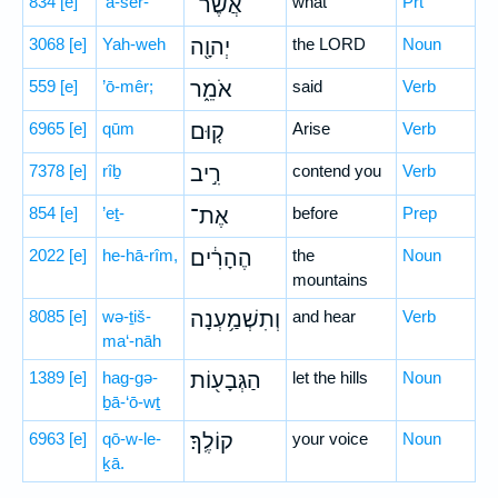
834
[e]
’ă-šer-
אֲשֶׁר־
what
Prt
3068
[e]
Yah-weh
יְהוָ֖ה
the LORD
Noun
559
[e]
’ō-mêr;
אֹמֵ֑ר
said
Verb
6965
[e]
qūm
ק֚וּם
Arise
Verb
7378
[e]
rîḇ
רִ֣יב
contend you
Verb
854
[e]
’eṯ-
אֶת־
before
Prep
2022
[e]
he-hā-rîm,
הֶהָרִ֔ים
the
Noun
mountains
8085
[e]
wə-ṯiš-
וְתִשְׁמַ֥עְנָה
and hear
Verb
ma‘-nāh
1389
[e]
hag-gə-
הַגְּבָע֖וֹת
let the hills
Noun
ḇā-‘ō-wṯ
6963
[e]
qō-w-le-
קוֹלֶֽךָ׃
your voice
Noun
ḵā.