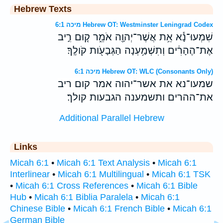
Hebrew Texts
מיכה 6:1 Hebrew OT: Westminster Leningrad Codex
שִׁמְעוּ־נָ֕א אֵ֥ת אֲשֶׁר־יְהוָ֖ה אֹמֵ֑ר ק֚וּם רִ֣יב
אֶת־הֶהָרִ֔ים וְתִשְׁמַ֥עְנָה הַגְּבָעֹ֖ות קֹולֶֽךָ׃
מיכה 6:1 Hebrew OT: WLC (Consonants Only)
שמעו־נא את אשר־יהוה אמר קום ריב
את־ההרים ותשמענה הגבעות קולך׃
Additional Parallel Hebrew
Links
Micah 6:1
•
Micah 6:1 Text Analysis
•
Micah 6:1
Interlinear
•
Micah 6:1 Multilingual
•
Micah 6:1 TSK
•
Micah 6:1 Cross References
•
Micah 6:1 Bible
Hub
•
Micah 6:1 Biblia Paralela
•
Micah 6:1
Chinese Bible
•
Micah 6:1 French Bible
•
Micah 6:1
German Bible