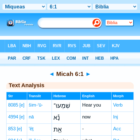
Bible
>
Hebrew
> Micah 6:1
◄
Micah 6:1
►
Text Analysis
Str
Translit
Hebrew
English
Morph
8085
[e]
šim-‘ū-
שִׁמְעוּ־
Hear you
Verb
4994
[e]
nā
נָ֕א
now
Inj
853
[e]
’êṯ
אֵ֥ת
-
Acc