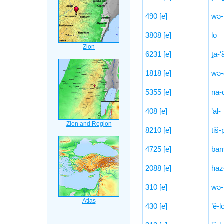
490
[e]
wə-
3808
[e]
lō
6231
[e]
ṯa-‘
1818
[e]
wə
5355
[e]
nā-q
408
[e]
’al-
8210
[e]
tiš-
4725
[e]
ba
2088
[e]
haz
310
[e]
wə-
430
[e]
’ĕ-l