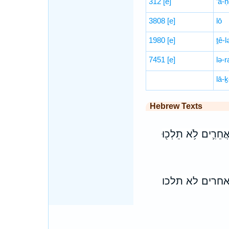
312
[e]
’ă-
3808
[e]
lō
1980
[e]
ṯê-l
7451
[e]
lə-r
lā-
Hebrew Texts
ם אֲחֵרִ֛ים לֹ֥א תֵלְכ֖וּ
אחרים לא תלכו