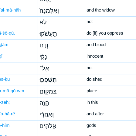
’al-mā-nāh
וְאַלְמָנָה֙
and the widow
לֹ֣א
not
ă-šō-qū,
תַֽעֲשֹׁ֔קוּ
do [If] you oppress
-ḏām
וְדָ֣ם
and blood
î,
נָקִ֔י
innocent
אַֽל־
not
pə-ḵū
תִּשְׁפְּכ֖וּ
do shed
m-mā-qō-wm
בַּמָּק֣וֹם
place
-zeh;
הַזֶּ֑ה
in this
’a-ḥă-rê
וְאַחֲרֵ֨י
and after
ō-hîm
אֱלֹהִ֧ים
gods