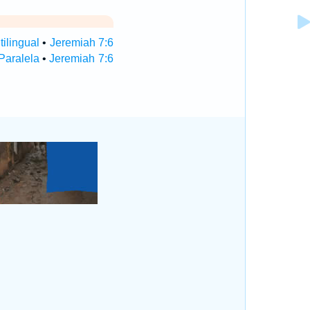
tilingual
•
Jeremiah 7:6
Paralela
•
Jeremiah 7:6