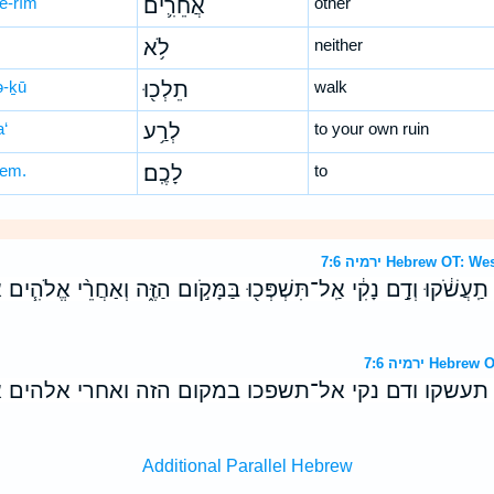
ḥê-rîm
אֲחֵרִ֛ים
other
לֹ֥א
neither
ə-ḵū
תֵלְכ֖וּ
walk
a‘
לְרַ֥ע
to your own ruin
ḵem.
לָכֶֽם׃
to
ירמיה 7:6 Hebrew O
תַֽעֲשֹׁ֔קוּ וְדָ֣ם נָקִ֔י אַֽל־תִּשְׁפְּכ֖וּ בַּמָּקֹ֣ום הַזֶּ֑ה וְאַחֲרֵ֨י אֱלֹהִ֧י
ירמיה 7:6 H
 תעשקו ודם נקי אל־תשפכו במקום הזה ואחרי אלהים 
Additional Parallel Hebrew