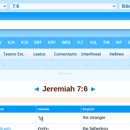
◄
Jeremiah 7:6
►
lit
Hebrew
English
גֵּ֣ר
the stranger
ṯō-wm
יָת֤וֹם
the fatherless