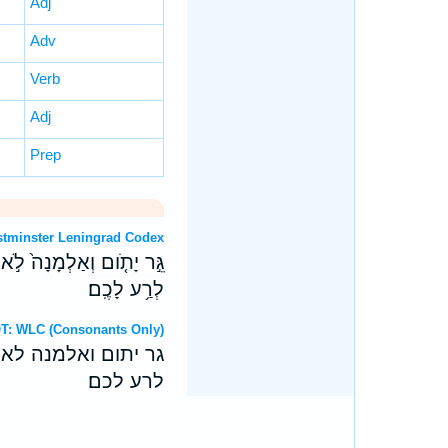
Adj
Adv
Verb
Adj
Prep
T: Westminster Leningrad Codex
גֵּ֣ר יָתֹ֤ום וְאַלְמָנָה֙ לֹ֣א 
לְרַ֥ע לָכֶֽם׃
ebrew OT: WLC (Consonants Only)
גר יתום ואלמנה לא
לרע לכם׃