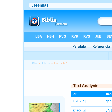
Bible
>
Hebrew
> Jeremiah 7:6
Text Analysis
Str
Trans
1616
[e]
gêr
3490
[e]
yā-