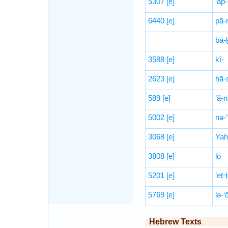
5307
[e]
’ap-
6440
[e]
pā-
bā-
3588
[e]
kî-
2623
[e]
ḥā-
589
[e]
’ă-n
5002
[e]
nə-
3068
[e]
Yah
3808
[e]
lō
5201
[e]
’eṭ-
5769
[e]
lə-‘
Hebrew Texts