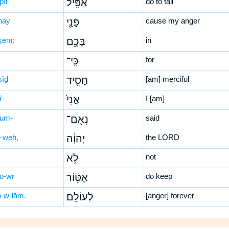
pîl
אַפִּ֥יל
do to fall
nay
פָּנַ֖י
cause my anger
ḵem;
בָּכֶ֑ם
in
כִּֽי־
for
sîḏ
חָסִ֤יד
[am] merciful
î
אֲנִי֙
I [am]
’um-
נְאֻם־
said
-weh,
יְהוָ֔ה
the LORD
לֹ֥א
not
ṭō-wr
אֶטּ֖וֹר
do keep
ō-w-lām.
לְעוֹלָֽם׃
[anger] forever