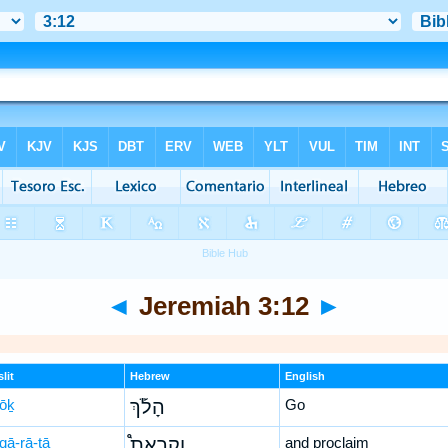
◄
Jeremiah 3:12
►
lit
Hebrew
English
lōḵ
הָלֹ֡ךְ
Go
qā-rā-ṯā
וְקָֽרָאתָ֩
and proclaim