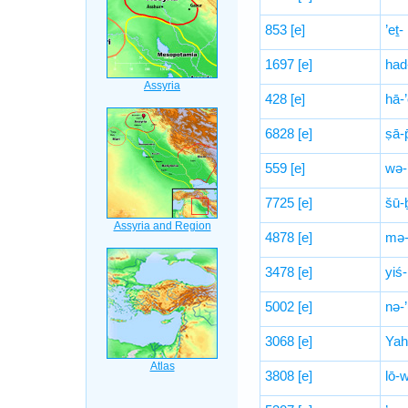
853
[e]
’eṯ-
1697
[e]
had
428
[e]
hā-’
6828
[e]
ṣā-
559
[e]
wə-
7725
[e]
šū-
4878
[e]
mə-
3478
[e]
yiś-
5002
[e]
nə-
3068
[e]
Yah
3808
[e]
lō-