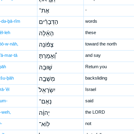
אֶת־
-
-də-ḇā-rîm
הַדְּבָרִ֨ים
words
êl-leh
הָאֵ֜לֶּה
these
p̄ō-w-nāh,
צָפ֗וֹנָה
toward the north
’ā-mar-tā
וְ֠אָמַרְתָּ
and say
ḇāh
שׁ֣וּבָה
Return you
šu-ḇāh
מְשֻׁבָ֤ה
backsliding
rā-’êl
יִשְׂרָאֵל֙
Israel
’um-
נְאֻם־
said
-weh,
יְהוָ֔ה
the LORD
w-
לֽוֹא־
not