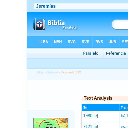
Bible
>
Hebrew
> Jeremiah 3:12
Text Analysis
Str
Trans
1980
[e]
hā-
7121
[e]
wə-