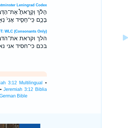
OT: Westminster Leningrad Codex
הָלֹ֡ךְ וְקָֽרָאתָ֩ אֶת־הַדְּב
בָּכֶ֑ם כִּֽי־חָסִ֤יד אֲנִי֙ נְ
ebrew OT: WLC (Consonants Only)
הלך וקראת את־הדבר
בכם כי־חסיד אני נא
ah 3:12 Multilingual
•
•
Jeremiah 3:12 Biblia
 German Bible