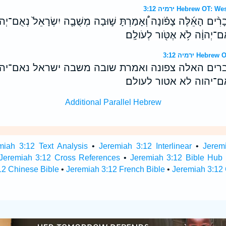
ירמיה 3:12 Hebrew 
ָרִ֨ים הָאֵ֜לֶּה צָפֹ֗ונָה וְ֠אָמַרְתָּ שׁ֣וּבָה מְשֻׁבָ֤ה יִשְׂרָאֵל֙ נְאֻם־יְהוָ֔
אֻם־יְהוָ֔ה לֹ֥א אֶטֹּ֖ור לְעֹולָֽם׃
ירמיה 3:12 H
ים האלה צפונה ואמרת שובה משבה ישראל נאם־יהוה
ם־יהוה לא אטור לעולם׃
Additional Parallel Hebrew
miah 3:12 Text Analysis
•
Jeremiah 3:12 Interlinear
•
Jeremi
Jeremiah 3:12 Cross References
•
Jeremiah 3:12 Bible Hub
12 Chinese Bible
•
Jeremiah 3:12 French Bible
•
Jeremiah 3:12