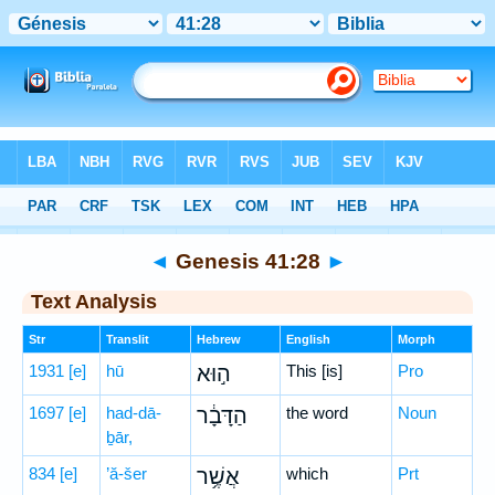
Bible
>
Hebrew
> Genesis 41:28
◄
Genesis 41:28
►
Text Analysis
Str
Translit
Hebrew
English
Morph
1931
[e]
hū
ה֣וּא
This [is]
Pro
1697
[e]
had-dā-
הַדָּבָ֔ר
the word
Noun
ḇār,
834
[e]
’ă-šer
אֲשֶׁ֥ר
which
Prt