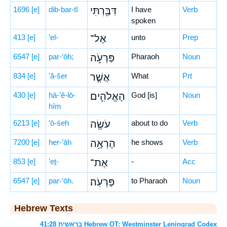
1696
[e]
dib-bar-tî
דִּבַּ֖רְתִּי
I have
Verb
spoken
413
[e]
’el-
אֶל־
unto
Prep
6547
[e]
par-‘ōh;
פַּרְעֹ֑ה
Pharaoh
Noun
834
[e]
’ă-šer
אֲשֶׁ֧ר
What
Prt
430
[e]
hā-’ĕ-lō-
הָאֱלֹהִ֛ים
God [is]
Noun
hîm
6213
[e]
‘ō-śeh
עֹשֶׂ֖ה
about to do
Verb
7200
[e]
her-’āh
הֶרְאָ֥ה
he shows
Verb
853
[e]
’eṯ-
אֶת־
-
Acc
6547
[e]
par-‘ōh.
פַּרְעֹֽה׃
to Pharaoh
Noun
Hebrew Texts
בראשית 41:28 Hebrew OT: Westminster Leningrad Codex