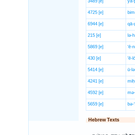
3489
[e]
yā-
4725
[e]
bim
6944
[e]
qā-
215
[e]
lə-h
5869
[e]
‘ê-
430
[e]
’ĕ-l
5414
[e]
ū-lə
4241
[e]
miḥ
4592
[e]
mə-
5659
[e]
bə-
Hebrew Texts