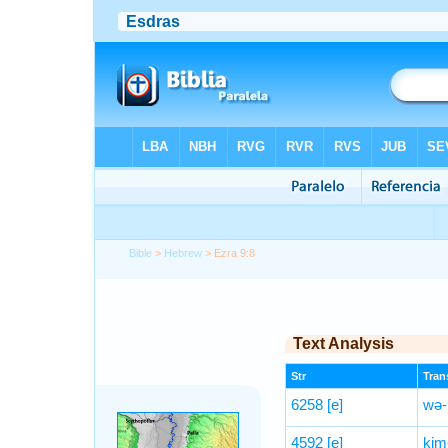
Bible
>
Hebrew
> Ezra 9:8
Text Analysis
Str
Trans
6258
[e]
wə-
4592
[e]
kim-