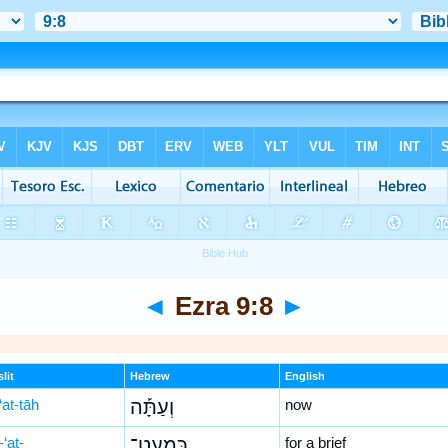
◄
Ezra 9:8
►
lit
Hebrew
English
‘at-tāh
וְעַתָּ֡ה
now
‘aṭ-
כִּמְעַט־
for a brief