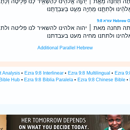
תָ֨ה תְחִנָּ֜ה מֵאֵ֣ת ׀ יְהוָ֣ה אֱלֹהֵ֗ינוּ לְהַשְׁאִ֥יר לָ֙נוּ֙ פְּלֵיטָ֔ה וְלָתֶ
לֹהֵ֔ינוּ וּלְתִתֵּ֛נוּ מִֽחְיָ֥ה מְעַ֖ט בְּעַבְדֻתֵֽנוּ׃
עזרא 9:8 He
ה תחנה מאת ׀ יהוה אלהינו להשאיר לנו פליטה ולתת
אלהינו ולתתנו מחיה מעט בעבדתנו׃
Additional Parallel Hebrew
t Analysis
•
Ezra 9:8 Interlinear
•
Ezra 9:8 Multilingual
•
Ezra 9
 Bible Hub
•
Ezra 9:8 Biblia Paralela
•
Ezra 9:8 Chinese Bible
•