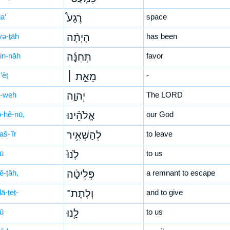
a‘
רֶגַע֩
space
yə-ṯāh
הָיְתָ֨ה
has been
ḥin-nāh
תְחִנָּ֜ה
favor
’êṯ
מֵאֵ֣ת ׀
-
-weh
יְהוָ֣ה
The LORD
ō-hê-nū,
אֱלֹהֵ֗ינוּ
our God
aš-’îr
לְהַשְׁאִ֥יר
to leave
nū
לָ֙נוּ֙
to us
ê-ṭāh,
פְּלֵיטָ֔ה
a remnant to escape
ā-ṯeṯ-
וְלָתֶת־
and to give
nū
לָ֥נוּ
to us