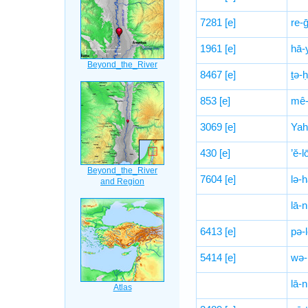
7281
[e]
re-ḡ
1961
[e]
hā-
8467
[e]
ṯə-
853
[e]
mê-
3069
[e]
Yah
430
[e]
’ĕ-l
7604
[e]
lə-h
lā-
6413
[e]
pə-l
5414
[e]
wə-l
lā-