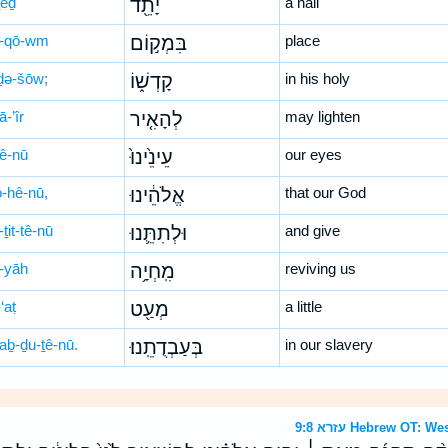
ṯêḏ
יָתֵ֖ד
a nail
-qō-wm
בִּמְק֣וֹם
place
ḏə-šōw;
קָדְשׁ֑וֹ
in his holy
ā-’îr
לְהָאִ֤יר
may lighten
nê-nū
עֵינֵ֙ינוּ֙
our eyes
ō-hê-nū,
אֱלֹהֵ֔ינוּ
that our God
-ṯit-tê-nū
וּלְתִתֵּ֛נוּ
and give
-yāh
מִֽחְיָ֥ה
reviving us
‘aṭ
מְעַ֖ט
a little
‘aḇ-ḏu-ṯê-nū.
בְּעַבְדֻתֵֽנוּ׃
in our slavery
עזרא 9:8 Hebrew OT