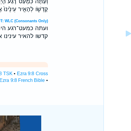
וְעַתָּ֡ה כִּמְעַט־רֶגַע֩ הָיְ
קָדְשֹׁ֑ו לְהָאִ֤יר עֵינֵ֙ינוּ֙ אֱ
brew OT: WLC (Consonants Only)
ועתה כמעט־רגע הית
קדשו להאיר עינינו 
:8 TSK
•
Ezra 9:8 Cross
Ezra 9:8 French Bible
•