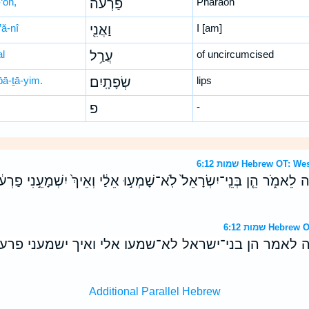
-‘ōh,
פַרְעֹ֔ה
Pharaoh
’ă-nî
וַאֲנִ֖י
I [am]
al
עֲרַ֥ל
of uncircumcised
̄ā-ṯā-yim.
שְׂפָתָֽיִם׃
lips
פ
-
שמות 6:12 Hebrew O
ָ֖ה לֵאמֹ֑ר הֵ֤ן בְּנֵֽי־יִשְׂרָאֵל֙ לֹֽא־שָׁמְע֣וּ אֵלַ֔י וְאֵיךְ֙ יִשְׁמָעֵ֣נִי פַרְעֹ
שמות 6:12 H
ה לאמר הן בני־ישראל לא־שמעו אלי ואיך ישמעני פרעה
Additional Parallel Hebrew