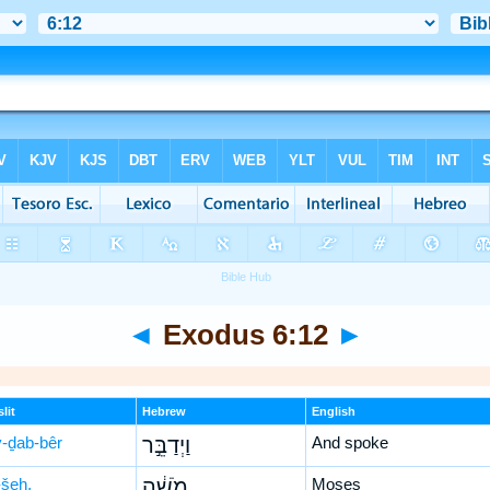
◄
Exodus 6:12
►
lit
Hebrew
English
-ḏab-bêr
וַיְדַבֵּ֣ר
And spoke
šeh,
מֹשֶׁ֔ה
Moses