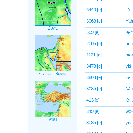
6440
[e]
lip̄-
3068
[e]
Yah
559
[e]
lê-
2005
[e]
hên
1121
[e]
bə-
3478
[e]
yiś-
3808
[e]
lō-
8085
[e]
šā-
413
[e]
’ê-l
349
[e]
wə-
8085
[e]
yiš