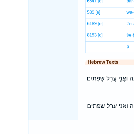
6547
[e]
p̄ar
589
[e]
wa-
6189
[e]
‘ă-r
8193
[e]
śə-p
p̄
Hebrew Texts
֔ה וַאֲנִ֖י עֲרַ֥ל שְׂפָתָֽיִם׃
 ואני ערל שפתים׃