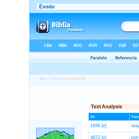
Bible
>
Hebrew
> Exodus 6:12
Text Analysis
Str
Trans
1696
[e]
way
4872
[e]
mō-