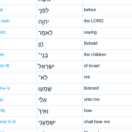
nê
לִפְנֵ֥י
before
-weh
יְהוָ֖ה
the LORD
mōr;
לֵאמֹ֑ר
saying
הֵ֤ן
Behold
nê-
בְּנֵֽי־
the children
rā-’êl
יִשְׂרָאֵל֙
of Israel
לֹֽא־
not
mə-‘ū
שָׁמְע֣וּ
listened
ay,
אֵלַ֔י
unto me
’êḵ
וְאֵיךְ֙
how
-mā-‘ê-nî
יִשְׁמָעֵ֣נִי
shall hear me