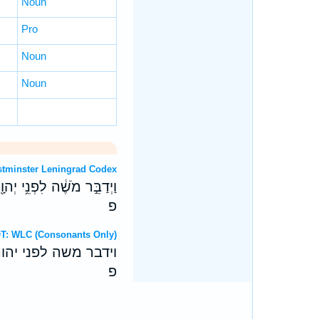
Noun
Pro
Noun
Noun
T: Westminster Leningrad Codex
וַיְדַבֵּ֣ר מֹשֶׁ֔ה לִפְנֵ֥י יְהו
פ
ebrew OT: WLC (Consonants Only)
וידבר משה לפני יהו
פ