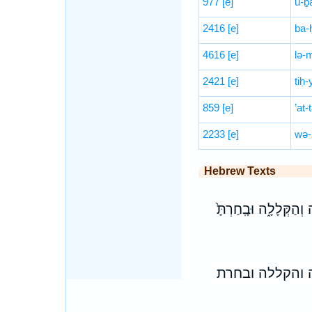
977
[e]
ū-ḇ
2416
[e]
ba-
4616
[e]
lə-
2421
[e]
tiḥ-
859
[e]
’at-
2233
[e]
wə-
Hebrew Texts
ְהַקְּלָלָ֑ה וּבָֽחַרְתָּ֙
 והקללה ובחרת