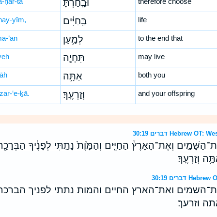
ā-ḥar-tā
וּבָֽחַרְתָּ֙
therefore choose
ḥay-yîm,
בַּֽחַיִּ֔ים
life
ma-‘an
לְמַ֥עַן
to the end that
yeh
תִּחְיֶ֖ה
may live
tāh
אַתָּ֥ה
both you
zar-‘e-ḵā.
וְזַרְעֶֽךָ׃
and your offspring
דברים 30:19 Hebrew 
הַשָּׁמַ֣יִם וְאֶת־הָאָרֶץ֒ הַחַיִּ֤ים וְהַמָּ֙וֶת֙ נָתַ֣תִּי לְפָנֶ֔יךָ הַבְּרָכָ֖ה ו
ָּ֥ה וְזַרְעֶֽךָ׃
דברים 30:19 
ת־השמים ואת־הארץ החיים והמות נתתי לפניך הברכה
ה וזרעך׃