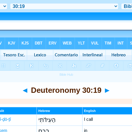
◄
Deuteronomy 30:19
►
lit
Hebrew
English
î-ḏō-ṯî
הַעִידֹ֨תִי
I call
ḵem
בָכֶ֣ם
in