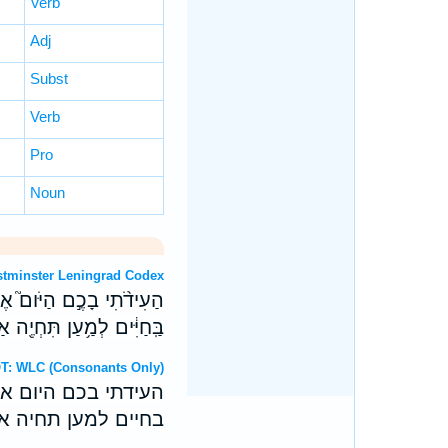
Verb
Adj
Subst
Verb
Pro
Noun
OT: Westminster Leningrad Codex
הַעִידֹ֨תִי בָכֶ֣ם הַיֹּום֮ אֶת־
בַּֽחַיִּ֔ים לְמַ֥עַן תִּחְיֶ֖ה אַת
Hebrew OT: WLC (Consonants Only)
העידתי בכם היום א
בחיים למען תחיה את