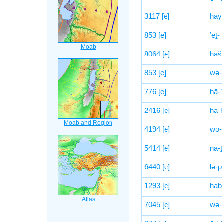
3117
[e]
hay
853
[e]
’eṯ-
8064
[e]
haš
853
[e]
wə-’
776
[e]
hā-
2416
[e]
ha-
4194
[e]
wə-
5414
[e]
nā-ṯ
6440
[e]
lə-p
1293
[e]
hab
7045
[e]
wə-