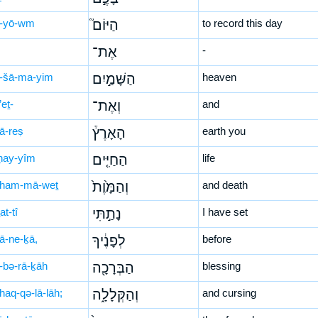
-yō-wm
הַיּוֹם֮
to record this day
אֶת־
-
-šā-ma-yim
הַשָּׁמַ֣יִם
heaven
eṯ-
וְאֶת־
and
’ā-reṣ
הָאָרֶץ֒
earth you
ḥay-yîm
הַחַיִּ֤ים
life
ham-mā-weṯ
וְהַמָּ֙וֶת֙
and death
at-tî
נָתַ֣תִּי
I have set
̄ā-ne-ḵā,
לְפָנֶ֔יךָ
before
-bə-rā-ḵāh
הַבְּרָכָ֖ה
blessing
haq-qə-lā-lāh;
וְהַקְּלָלָ֑ה
and cursing