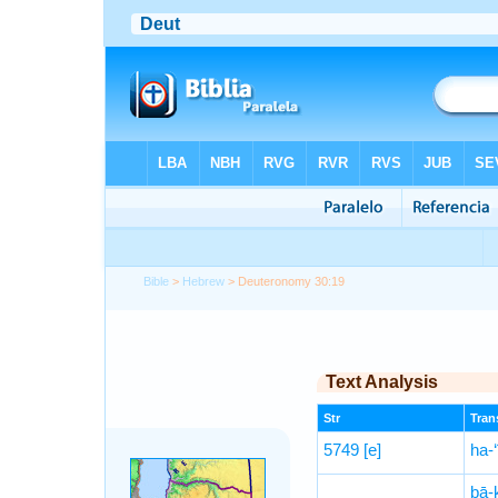
Bible
>
Hebrew
> Deuteronomy 30:19
Text Analysis
Str
Trans
5749
[e]
ha-‘
ḇā-