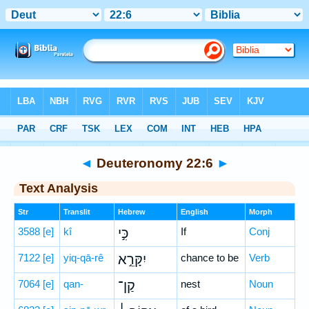
Bible
>
Hebrew
> Deuteronomy 22:6
◄
Deuteronomy 22:6
►
Text Analysis
Str
Translit
Hebrew
English
Morph
3588
[e]
kî
כִּ֣י
If
Conj
7122
[e]
yiq-qā-rê
יִקָּרֵ֣א
chance to be
Verb
7064
[e]
qan-
קַן־
nest
Noun