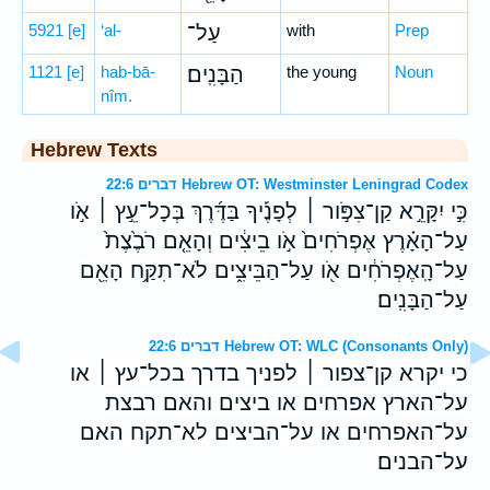
5921
[e]
‘al-
עַל־
with
Prep
1121
[e]
hab-bā-
הַבָּנִֽים׃
the young
Noun
nîm.
Hebrew Texts
דברים 22:6 Hebrew OT: Westminster Leningrad Codex
כִּ֣י יִקָּרֵ֣א קַן־צִפֹּ֣ור ׀ לְפָנֶ֡יךָ בַּדֶּ֜רֶךְ בְּכָל־עֵ֣ץ ׀ אֹ֣ו
עַל־הָאָ֗רֶץ אֶפְרֹחִים֙ אֹ֣ו בֵיצִ֔ים וְהָאֵ֤ם רֹבֶ֙צֶת֙
עַל־הָֽאֶפְרֹחִ֔ים אֹ֖ו עַל־הַבֵּיצִ֑ים לֹא־תִקַּ֥ח הָאֵ֖ם
עַל־הַבָּנִֽים׃
דברים 22:6 Hebrew OT: WLC (Consonants Only)
כי יקרא קן־צפור ׀ לפניך בדרך בכל־עץ ׀ או
על־הארץ אפרחים או ביצים והאם רבצת
על־האפרחים או על־הביצים לא־תקח האם
על־הבנים׃