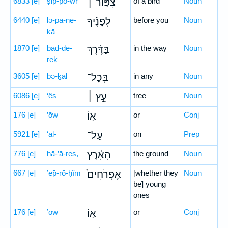
6833
[e]
ṣip-pō-wr
צִפּ֣וֹר ׀
of a bird
Noun
6440
[e]
lə-p̄ā-ne-
לְפָנֶ֡יךָ
before you
Noun
ḵā
1870
[e]
bad-de-
בַּדֶּ֜רֶךְ
in the way
Noun
reḵ
3605
[e]
bə-ḵāl
בְּכָל־
in any
Noun
6086
[e]
‘êṣ
עֵ֣ץ ׀
tree
Noun
176
[e]
’ōw
א֣וֹ
or
Conj
5921
[e]
‘al-
עַל־
on
Prep
776
[e]
hā-’ā-reṣ,
הָאָ֗רֶץ
the ground
Noun
667
[e]
’ep̄-rō-ḥîm
אֶפְרֹחִים֙
[whether they
Noun
be] young
ones
176
[e]
’ōw
א֣וֹ
or
Conj