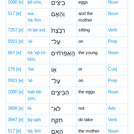
1000
[e]
ḇê-ṣîm,
בֵיצִ֔ים
eggs
Noun
517
[e]
wə-
וְהָאֵ֤ם
and the
Noun
hā-’êm
mother
7257
[e]
rō-ḇe-ṣeṯ
רֹבֶ֙צֶת֙
sitting
Verb
5921
[e]
‘al-
עַל־
on
Prep
667
[e]
hā-’ep̄-rō-
הָֽאֶפְרֹחִ֔ים
the young
Noun
ḥîm,
176
[e]
’ōw
א֖וֹ
or
Conj
5921
[e]
‘al-
עַל־
on
Prep
1000
[e]
hab-bê-
הַבֵּיצִ֑ים
the eggs
Noun
ṣîm;
3808
[e]
lō-
לֹא־
not
Adv
3947
[e]
ṯiq-qaḥ
תִקַּ֥ח
do take
Verb
517
[e]
hā-’êm
הָאֵ֖ם
the mother
Noun