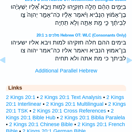
בַּיָּמִ֣ים הָהֵ֔ם חָלָ֥ה חִזְקִיָּ֖הוּ לָמ֑וּת וַיָּבֹ֣א אֵ֠לָיו יְשַׁעְיָ֨הוּ
בֶן־אָמֹ֜וץ הַנָּבִ֗יא וַיֹּ֨אמֶר אֵלָ֜יו כֹּֽה־אָמַ֤ר יְהוָה֙ צַ֣ו
לְבֵיתֶ֔ךָ כִּ֛י מֵ֥ת אַתָּ֖ה וְלֹ֥א תִֽחְיֶֽה׃
מלכים ב 20:1 Hebrew OT: WLC (Consonants Only)
בימים ההם חלה חזקיהו למות ויבא אליו ישעיהו
בן־אמוץ הנביא ויאמר אליו כה־אמר יהוה צו
לביתך כי מת אתה ולא תחיה׃
Additional Parallel Hebrew
Links
2 Kings 20:1
•
2 Kings 20:1 Text Analysis
•
2 Kings
20:1 Interlinear
•
2 Kings 20:1 Multilingual
•
2 Kings
20:1 TSK
•
2 Kings 20:1 Cross References
•
2
Kings 20:1 Bible Hub
•
2 Kings 20:1 Biblia Paralela
•
2 Kings 20:1 Chinese Bible
•
2 Kings 20:1 French
Bible
•
2 Kings 20:1 German Bible