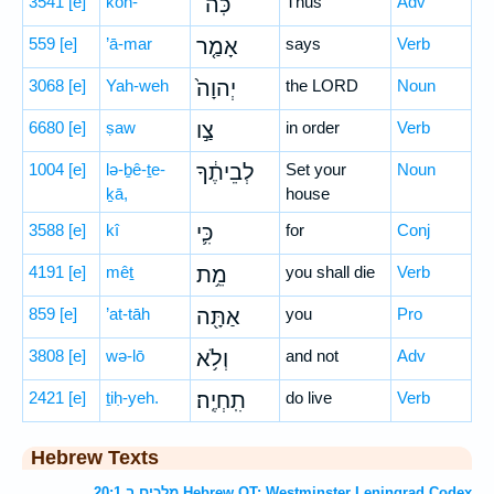
3541
[e]
kōh-
כֹּֽה־
Thus
Adv
559
[e]
’ā-mar
אָמַ֤ר
says
Verb
3068
[e]
Yah-weh
יְהוָה֙
the LORD
Noun
6680
[e]
ṣaw
צַ֣ו
in order
Verb
1004
[e]
lə-ḇê-ṯe-
לְבֵיתֶ֔ךָ
Set your
Noun
ḵā,
house
3588
[e]
kî
כִּ֛י
for
Conj
4191
[e]
mêṯ
מֵ֥ת
you shall die
Verb
859
[e]
’at-tāh
אַתָּ֖ה
you
Pro
3808
[e]
wə-lō
וְלֹ֥א
and not
Adv
2421
[e]
ṯiḥ-yeh.
תִֽחְיֶֽה׃
do live
Verb
Hebrew Texts
מלכים ב 20:1 Hebrew OT: Westminster Leningrad Codex