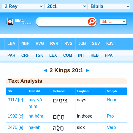
Bible
>
Hebrew
> 2 Kings 20:1
◄
2 Kings 20:1
►
Text Analysis
Str
Translit
Hebrew
English
Morph
3117
[e]
bay-yā-
בַּיָּמִ֣ים
days
Noun
mîm
1992
[e]
hā-hêm,
הָהֵ֔ם
In those
Pro
2470
[e]
ḥā-lāh
חָלָ֥ה
sick
Verb