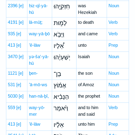
2396
[e]
ḥiz-qî-yā-
חִזְקִיָּ֖הוּ
was
Noun
hū
Hezekiah
4191
[e]
lā-mūṯ;
לָמ֑וּת
to death
Verb
935
[e]
way-yā-ḇō
וַיָּבֹ֣א
and came
Verb
413
[e]
’ê-lāw
אֵ֠לָיו
unto
Prep
3470
[e]
yə-ša‘-yā-
יְשַׁעְיָ֨הוּ
Isaiah
Noun
hū
1121
[e]
ḇen-
בֶן־
the son
Noun
531
[e]
’ā-mō-wṣ
אָמ֜וֹץ
of Amoz
Noun
5030
[e]
han-nā-ḇî,
הַנָּבִ֗יא
the prophet
Noun
559
[e]
way-yō-
וַיֹּ֨אמֶר
and to him
Verb
mer
and said
413
[e]
’ê-lāw
אֵלָ֜יו
unto him
Prep