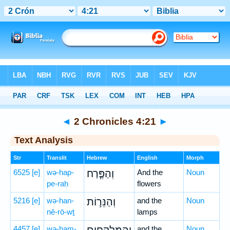
Bible
>
Hebrew
> 2 Chronicles 4:21
◄
2 Chronicles 4:21
►
Text Analysis
Str
Translit
Hebrew
English
Morph
6525
[e]
wə-hap-
וְהַפֶּ֧רַח
And the
Noun
pe-raḥ
flowers
5216
[e]
wə-han-
וְהַנֵּר֛וֹת
and the
Noun
nê-rō-wṯ
lamps
4457
[e]
wə-ham-
and the
Noun