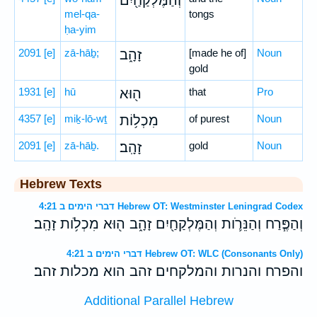
וְהַמֶּלְקַחַ֖יִם
mel-qa-
tongs
ḥa-yim
2091
[e]
zā-hāḇ;
זָהָ֑ב
[made he of]
Noun
gold
1931
[e]
hū
ה֖וּא
that
Pro
4357
[e]
miḵ-lō-wṯ
מִכְל֥וֹת
of purest
Noun
2091
[e]
zā-hāḇ.
זָהָֽב׃
gold
Noun
Hebrew Texts
דברי הימים ב 4:21 Hebrew OT: Westminster Leningrad Codex
וְהַפֶּ֧רַח וְהַנֵּרֹ֛ות וְהַמֶּלְקַחַ֖יִם זָהָ֑ב ה֖וּא מִכְלֹ֥ות זָהָֽב׃
דברי הימים ב 4:21 Hebrew OT: WLC (Consonants Only)
והפרח והנרות והמלקחים זהב הוא מכלות זהב׃
Additional Parallel Hebrew