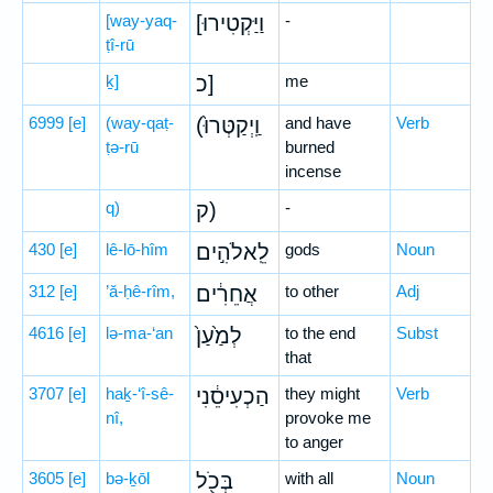
[way-yaq-
[וַיַּקְטִירוּ
-
ṭî-rū
ḵ]
כ]
me
6999
[e]
(way-qaṭ-
(וַֽיְקַטְּרוּ֙
and have
Verb
ṭə-rū
burned
incense
q)
ק)
-
430
[e]
lê-lō-hîm
לֵֽאלֹהִ֣ים
gods
Noun
312
[e]
’ă-ḥê-rîm,
אֲחֵרִ֔ים
to other
Adj
4616
[e]
lə-ma-‘an
לְמַ֙עַן֙
to the end
Subst
that
3707
[e]
haḵ-‘î-sê-
הַכְעִיסֵ֔נִי
they might
Verb
nî,
provoke me
to anger
3605
[e]
bə-ḵōl
בְּכֹ֖ל
with all
Noun