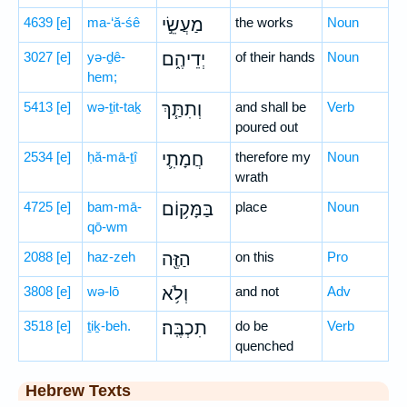
4639
[e]
ma-‘ă-śê
מַעֲשֵׂ֣י
the works
Noun
3027
[e]
yə-ḏê-
יְדֵיהֶ֑ם
of their hands
Noun
hem;
5413
[e]
wə-ṯit-taḵ
וְתִתַּ֧ךְ
and shall be
Verb
poured out
2534
[e]
ḥă-mā-ṯî
חֲמָתִ֛י
therefore my
Noun
wrath
4725
[e]
bam-mā-
בַּמָּק֥וֹם
place
Noun
qō-wm
2088
[e]
haz-zeh
הַזֶּ֖ה
on this
Pro
3808
[e]
wə-lō
וְלֹ֥א
and not
Adv
3518
[e]
ṯiḵ-beh.
תִכְבֶּֽה׃
do be
Verb
quenched
Hebrew Texts