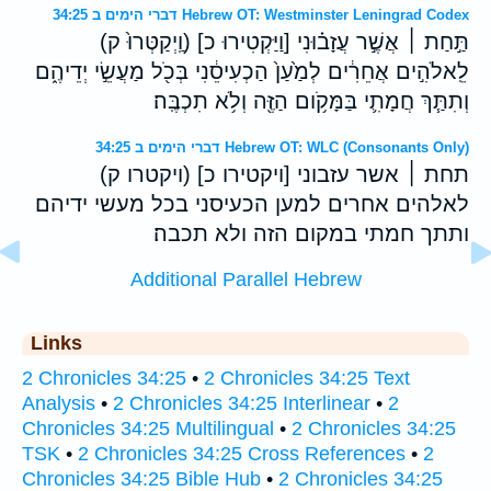
דברי הימים ב 34:25 Hebrew OT: Westminster Leningrad Codex
תַּ֣חַת ׀ אֲשֶׁ֣ר עֲזָב֗וּנִי [וַיַּקְטִירוּ כ] (וַֽיְקַטְּרוּ֙ ק)
לֵֽאלֹהִ֣ים אֲחֵרִ֔ים לְמַ֙עַן֙ הַכְעִיסֵ֔נִי בְּכֹ֖ל מַעֲשֵׂ֣י יְדֵיהֶ֑ם
וְתִתַּ֧ךְ חֲמָתִ֛י בַּמָּקֹ֥ום הַזֶּ֖ה וְלֹ֥א תִכְבֶּֽה׃
דברי הימים ב 34:25 Hebrew OT: WLC (Consonants Only)
תחת ׀ אשר עזבוני [ויקטירו כ] (ויקטרו ק)
לאלהים אחרים למען הכעיסני בכל מעשי ידיהם
ותתך חמתי במקום הזה ולא תכבה׃
Additional Parallel Hebrew
Links
2 Chronicles 34:25
•
2 Chronicles 34:25 Text
Analysis
•
2 Chronicles 34:25 Interlinear
•
2
Chronicles 34:25 Multilingual
•
2 Chronicles 34:25
TSK
•
2 Chronicles 34:25 Cross References
•
2
Chronicles 34:25 Bible Hub
•
2 Chronicles 34:25