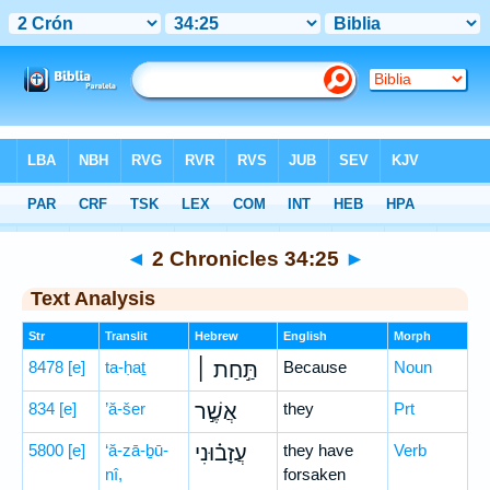
Bible
>
Hebrew
> 2 Chronicles 34:25
◄
2 Chronicles 34:25
►
Text Analysis
Str
Translit
Hebrew
English
Morph
8478
[e]
ta-ḥaṯ
תַּ֣חַת ׀
Because
Noun
834
[e]
’ă-šer
אֲשֶׁ֣ר
they
Prt
5800
[e]
‘ă-zā-ḇū-
עֲזָב֗וּנִי
they have
Verb
nî,
forsaken