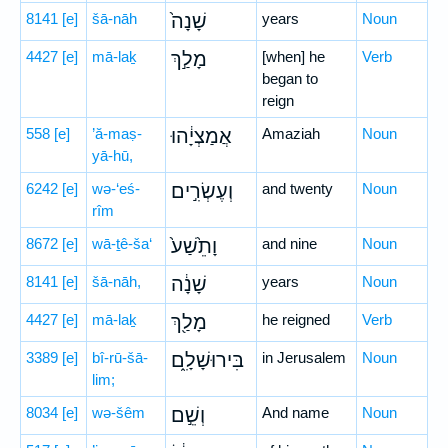
8141
[e]
šā-nāh
שָׁנָה֙
years
Noun
4427
[e]
mā-laḵ
מָלַ֣ךְ
[when] he
Verb
began to
reign
558
[e]
’ă-maṣ-
אֲמַצְיָ֔הוּ
Amaziah
Noun
yā-hū,
6242
[e]
wə-‘eś-
וְעֶשְׂרִ֣ים
and twenty
Noun
rîm
8672
[e]
wā-ṯê-ša‘
וָתֵ֙שַׁע֙
and nine
Noun
8141
[e]
šā-nāh,
שָׁנָ֔ה
years
Noun
4427
[e]
mā-laḵ
מָלַ֖ךְ
he reigned
Verb
3389
[e]
bî-rū-šā-
בִּירוּשָׁלִָ֑ם
in Jerusalem
Noun
lim;
8034
[e]
wə-šêm
וְשֵׁ֣ם
And name
Noun