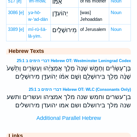
517
[e]
’im-mōw,
אִמּ֔וֹ
of his mother
Noun
3086
[e]
yə-hō-
יְהוֹעַדָּ֖ן
[was]
Noun
w-‘ad-dān
Jehoaddan
3389
[e]
mî-rū-šā-
מִירוּשָׁלָֽיִם׃
of Jerusalem
Noun
lā-yim.
Hebrew Texts
דברי הימים ב 25:1 Hebrew OT: Westminster Leningrad Codex
בֶּן־עֶשְׂרִ֨ים וְחָמֵ֤שׁ שָׁנָה֙ מָלַ֣ךְ אֲמַצְיָ֔הוּ וְעֶשְׂרִ֣ים וָתֵ֙שַׁע֙
שָׁנָ֔ה מָלַ֖ךְ בִּירוּשָׁלִָ֑ם וְשֵׁ֣ם אִמֹּ֔ו יְהֹועַדָּ֖ן מִירוּשָׁלָֽיִם׃
דברי הימים ב 25:1 Hebrew OT: WLC (Consonants Only)
בן־עשרים וחמש שנה מלך אמציהו ועשרים ותשע
שנה מלך בירושלם ושם אמו יהועדן מירושלים׃
Additional Parallel Hebrew
Links