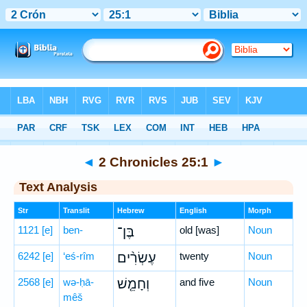
Bible
>
Hebrew
> 2 Chronicles 25:1
◄
2 Chronicles 25:1
►
Text Analysis
Str
Translit
Hebrew
English
Morph
1121
[e]
ben-
בֶּן־
old [was]
Noun
6242
[e]
‘eś-rîm
עֶשְׂרִ֨ים
twenty
Noun
2568
[e]
wə-ḥā-
וְחָמֵ֤שׁ
and five
Noun
mêš