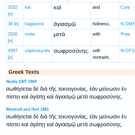
καὶ
2532
kai
and
Conj
[e]
ἁγιασμῷ
38
[e]
hagiasmō
holiness,
N-DM
μετὰ
3326
meta
with
Prep
[e]
σωφροσύνης.
4997
sōphrosynēs
self-
N-GFS
[e]
restraint.
Greek Texts
Nestle GNT 1904
σωθήσεται δὲ διὰ τῆς τεκνογονίας, ἐὰν μείνωσιν ἐν
πίστει καὶ ἀγάπῃ καὶ ἁγιασμῷ μετὰ σωφροσύνης.
Westcott and Hort 1881
σωθήσεται δὲ διὰ τῆς τεκνογονίας, ἐὰν μείνωσιν ἐν
πίστει καὶ ἀγάπῃ καὶ ἁγιασμῷ μετὰ σωφροσύνης.