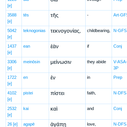
[e]
τῆς
3588
tēs
-
Art-GF
[e]
τεκνογονίας,
5042
teknogonias
childbearing,
N-GFS
[e]
ἐὰν
1437
ean
if
Conj
[e]
μείνωσιν
3306
meinōsin
they abide
V-ASA
[e]
3P
ἐν
1722
en
in
Prep
[e]
πίστει
4102
pistei
faith,
N-DFS
[e]
καὶ
2532
kai
and
Conj
[e]
ἀγάπῃ
26
[e]
agapē
love,
N-DFS