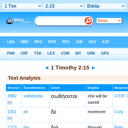
Bible
>
Greek
> 1 Timothy 2:15
◄
1 Timothy 2:15
►
Text Analysis
Strong's
Transliteration
Greek
English
Morphol
σωθήσεται
4982
sōthēsetai
she will be
V-FIP-
[e]
saved
δὲ
1161
de
moreover
Conj
[e]
διὰ
1223
dia
through
Prep