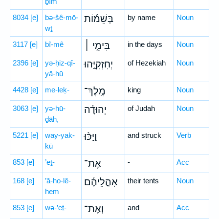
ḇîm
8034
[e]
bə-šê-mō-
בְּשֵׁמ֜וֹת
by name
Noun
wṯ
3117
[e]
bî-mê
בִּימֵ֣י ׀
in the days
Noun
2396
[e]
yə-ḥiz-qî-
יְחִזְקִיָּ֣הוּ
of Hezekiah
Noun
yā-hū
4428
[e]
me-leḵ-
מֶֽלֶךְ־
king
Noun
3063
[e]
yə-hū-
יְהוּדָ֗ה
of Judah
Noun
ḏāh,
5221
[e]
way-yak-
וַיַּכּ֨וּ
and struck
Verb
kū
853
[e]
’eṯ-
אֶת־
-
Acc
168
[e]
’ā-ho-lê-
אָהֳלֵיהֶ֜ם
their tents
Noun
hem
853
[e]
wə-’eṯ-
וְאֶת־
and
Acc