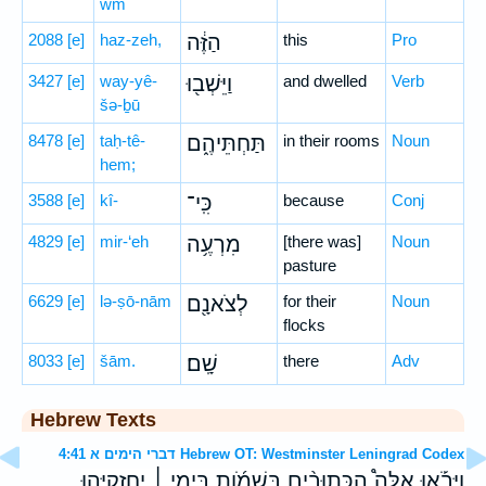
wm
2088
[e]
haz-zeh,
הַזֶּ֔ה
this
Pro
3427
[e]
way-yê-
וַיֵּשְׁב֖וּ
and dwelled
Verb
šə-ḇū
8478
[e]
taḥ-tê-
תַּחְתֵּיהֶ֑ם
in their rooms
Noun
hem;
3588
[e]
kî-
כִּֽי־
because
Conj
4829
[e]
mir-‘eh
מִרְעֶ֥ה
[there was]
Noun
pasture
6629
[e]
lə-ṣō-nām
לְצֹאנָ֖ם
for their
Noun
flocks
8033
[e]
šām.
שָֽׁם׃
there
Adv
Hebrew Texts
דברי הימים א 4:41 Hebrew OT: Westminster Leningrad Codex
וַיָּבֹ֡אוּ אֵלֶּה֩ הַכְּתוּבִ֨ים בְּשֵׁמֹ֜ות בִּימֵ֣י ׀ יְחִזְקִיָּ֣הוּ