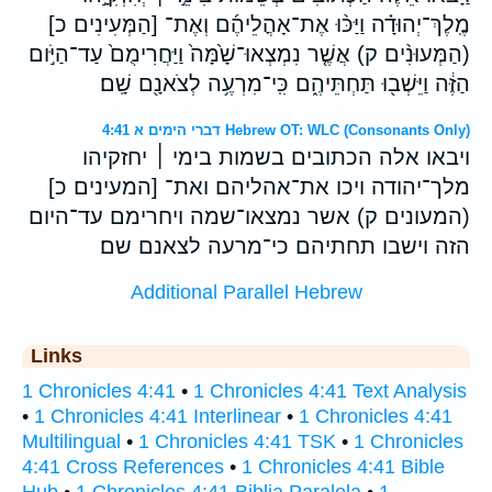
מֶֽלֶךְ־יְהוּדָ֗ה וַיַּכּ֨וּ אֶת־אָהֳלֵיהֶ֜ם וְאֶת־ [הַמְּעִינִים כ]
(הַמְּעוּנִ֨ים ק) אֲשֶׁ֤ר נִמְצְאוּ־שָׁ֙מָּה֙ וַיַּחֲרִימֻם֙ עַד־הַיֹּ֣ום
הַזֶּ֔ה וַיֵּשְׁב֖וּ תַּחְתֵּיהֶ֑ם כִּֽי־מִרְעֶ֥ה לְצֹאנָ֖ם שָֽׁם׃
דברי הימים א 4:41 Hebrew OT: WLC (Consonants Only)
ויבאו אלה הכתובים בשמות בימי ׀ יחזקיהו
מלך־יהודה ויכו את־אהליהם ואת־ [המעינים כ]
(המעונים ק) אשר נמצאו־שמה ויחרימם עד־היום
הזה וישבו תחתיהם כי־מרעה לצאנם שם׃
Additional Parallel Hebrew
Links
1 Chronicles 4:41
•
1 Chronicles 4:41 Text Analysis
•
1 Chronicles 4:41 Interlinear
•
1 Chronicles 4:41
Multilingual
•
1 Chronicles 4:41 TSK
•
1 Chronicles
4:41 Cross References
•
1 Chronicles 4:41 Bible