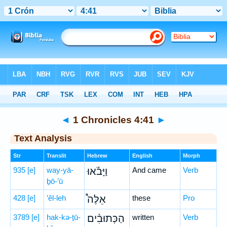
Bible
>
Hebrew
> 1 Chronicles 4:41
◄
1 Chronicles 4:41
►
Text Analysis
Str
Translit
Hebrew
English
Morph
935
[e]
way-yā-
וַיָּבֹ֡אוּ
And came
Verb
ḇō-’ū
428
[e]
’êl-leh
אֵלֶּה֩
these
Pro
3789
[e]
hak-kə-ṯū-
הַכְּתוּבִ֨ים
written
Verb