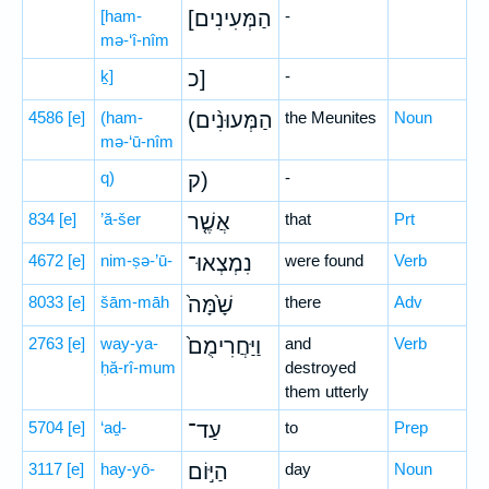
[ham-
[הַמְּעִינִים
-
mə-‘î-nîm
ḵ]
כ]
-
4586
[e]
(ham-
(הַמְּעוּנִ֨ים
the Meunites
Noun
mə-‘ū-nîm
q)
ק)
-
834
[e]
’ă-šer
אֲשֶׁ֤ר
that
Prt
4672
[e]
nim-ṣə-’ū-
נִמְצְאוּ־
were found
Verb
8033
[e]
šām-māh
שָׁ֙מָּה֙
there
Adv
2763
[e]
way-ya-
וַיַּחֲרִימֻם֙
and
Verb
ḥă-rî-mum
destroyed
them utterly
5704
[e]
‘aḏ-
עַד־
to
Prep
3117
[e]
hay-yō-
הַיּ֣וֹם
day
Noun