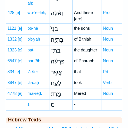
aḥ;
428
[e]
wə-’êl-leh,
וְאֵ֗לֶּה
And these
Pro
[are]
1121
[e]
bə-nê
בְּנֵי֙
the sons
Noun
1332
[e]
biṯ-yāh
בִּתְיָ֣ה
of Bithiah
Noun
1323
[e]
ḇaṯ-
בַת־
the daughter
Noun
6547
[e]
par-‘ōh,
פַּרְעֹ֔ה
of Pharaoh
Noun
834
[e]
’ă-šer
אֲשֶׁ֥ר
that
Prt
3947
[e]
lā-qaḥ
לָקַ֖ח
took
Verb
4778
[e]
mā-reḏ.
מָֽרֶד׃
Mered
Noun
s
ס
-
Hebrew Texts