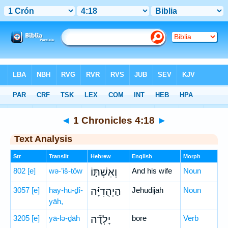
Bible
>
Hebrew
> 1 Chronicles 4:18
◄
1 Chronicles 4:18
►
Text Analysis
Str
Translit
Hebrew
English
Morph
802
[e]
wə-’iš-tōw
וְאִשְׁתּ֣וֹ
And his wife
Noun
3057
[e]
hay-hu-ḏî-
הַיְהֻדִיָּ֗ה
Jehudijah
Noun
yāh,
3205
[e]
yā-lə-ḏāh
יָלְדָ֞ה
bore
Verb