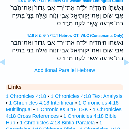
דברי הימים א 4:18 Hebrew OT: Westminster Leningrad Codex
וְאִשְׁתֹּ֣ו הַיְהֻדִיָּ֗ה יָלְדָ֞ה אֶת־יֶ֨רֶד אֲבִ֤י גְדֹור֙ וְאֶת־חֶ֙בֶר֙
אֲבִ֣י שֹׂוכֹ֔ו וְאֶת־יְקֽוּתִיאֵ֖ל אֲבִ֣י זָנֹ֑וחַ וְאֵ֗לֶּה בְּנֵי֙ בִּתְיָ֣ה
בַת־פַּרְעֹ֔ה אֲשֶׁ֥ר לָקַ֖ח מָֽרֶד׃ ס
דברי הימים א 4:18 Hebrew OT: WLC (Consonants Only)
ואשתו היהדיה ילדה את־ירד אבי גדור ואת־חבר
אבי שוכו ואת־יקותיאל אבי זנוח ואלה בני בתיה
בת־פרעה אשר לקח מרד׃ ס
Additional Parallel Hebrew
Links
1 Chronicles 4:18
•
1 Chronicles 4:18 Text Analysis
•
1 Chronicles 4:18 Interlinear
•
1 Chronicles 4:18
Multilingual
•
1 Chronicles 4:18 TSK
•
1 Chronicles
4:18 Cross References
•
1 Chronicles 4:18 Bible
Hub
•
1 Chronicles 4:18 Biblia Paralela
•
1