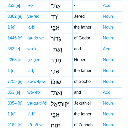
853
[e]
’eṯ-
אֶת־
-
Acc
3382
[e]
ye-reḏ
יֶ֨רֶד
Jered
Noun
1
[e]
’ă-ḇî
אֲבִ֤י
the father
Noun
1446
[e]
ḡə-ḏō-wr
גְדוֹר֙
of Gedor
Noun
853
[e]
wə-’eṯ-
וְאֶת־
and
Acc
2268
[e]
ḥe-ḇer
חֶ֙בֶר֙
Heber
Noun
1
[e]
’ă-ḇî
אֲבִ֣י
the father
Noun
7755
[e]
śō-w-ḵōw,
שׂוֹכ֔וֹ
of Socho
Noun
853
[e]
wə-’eṯ-
וְאֶת־
and
Acc
3354
[e]
yə-qū-ṯî-’êl
יְקֽוּתִיאֵ֖ל
Jekuthiel
Noun
1
[e]
’ă-ḇî
אֲבִ֣י
the father
Noun
2182
[e]
zā-nō-w-
זָנ֑וֹחַ
of Zanoah
Noun