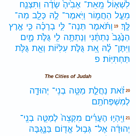
לִשְׁא֤וֹל
מֵֽאֵת־
אָבִ֙יהָ֙
שָׂדֶ֔ה
וַתִּצְנַ֖ח
מֵעַ֣ל
הַחֲמ֑וֹר
וַיֹּֽאמֶר־
לָ֥הּ
כָּלֵ֖ב
מַה־
לָּֽךְ׃
וַתֹּ֜אמֶר
תְּנָה־
לִּ֣י
בְרָכָ֗ה
כִּ֣י
אֶ֤רֶץ
19
הַנֶּ֙גֶב֙
נְתַתָּ֔נִי
וְנָתַתָּ֥ה
לִ֖י
גֻּלֹּ֣ת
מָ֑יִם
וַיִּתֶּן־
לָ֗הּ
אֵ֚ת
גֻּלֹּ֣ת
עִלִּיּ֔וֹת
וְאֵ֖ת
גֻּלֹּ֥ת
תַּחְתִּיּֽוֹת׃
פ
The Cities of Judah
זֹ֗את
נַחֲלַ֛ת
מַטֵּ֥ה
בְנֵי־
יְהוּדָ֖ה
20
לְמִשְׁפְּחֹתָֽם׃
וַיִּֽהְי֣וּ
הֶעָרִ֗ים
מִקְצֵה֙
לְמַטֵּ֣ה
בְנֵֽי־
21
יְהוּדָ֔ה
אֶל־
גְּב֥וּל
אֱד֖וֹם
בַּנֶּ֑גְבָּה