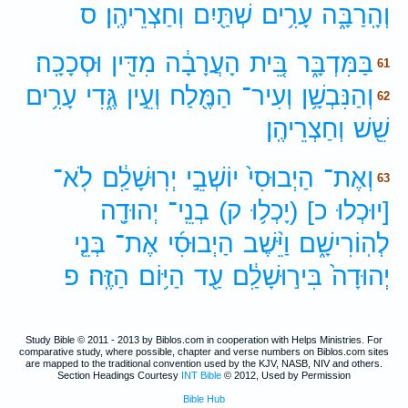
וְהָֽרַבָּ֑ה
עָרִ֥ים
שְׁתַּ֖יִם
וְחַצְרֵיהֶֽן׃
ס
בַּמִּדְבָּ֑ר
בֵּ֚ית
הָעֲרָבָ֔ה
מִדִּ֖ין
וּסְכָכָֽה׃
61
וְהַנִּבְשָׁ֥ן
וְעִיר־
הַמֶּ֖לַח
וְעֵ֣ין
גֶּ֑דִי
עָרִ֥ים
62
שֵׁ֖שׁ
וְחַצְרֵיהֶֽן׃
וְאֶת־
הַיְבוּסִי֙
יוֹשְׁבֵ֣י
יְרֽוּשָׁלִַ֔ם
לֹֽא־
63
[יוּכְלוּ
כ]
(יָכְל֥וּ
ק)
בְנֵֽי־
יְהוּדָ֖ה
לְהֽוֹרִישָׁ֑ם
וַיֵּ֨שֶׁב
הַיְבוּסִ֜י
אֶת־
בְּנֵ֤י
יְהוּדָה֙
בִּיר֣וּשָׁלִַ֔ם
עַ֖ד
הַיּ֥וֹם
הַזֶּֽה׃
פ
Study Bible © 2011 - 2013 by Biblos.com in cooperation with Helps Ministries. For
comparative study, where possible, chapter and verse numbers on Biblos.com sites
are mapped to the traditional convention used by the KJV, NASB, NIV and others.
Section Headings Courtesy
INT Bible
© 2012, Used by Permission
Bible Hub