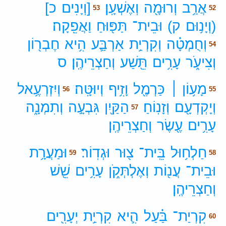
אֲרַ֥ב
וְרוּמָ֖ה
וְאֶשְׁעָֽן׃
[וְיָנִים
כ]
53
52
(וְיָנ֥וּם
ק)
וּבֵית־
תַּפּ֖וּחַ
וַאֲפֵֽקָה׃
וְחֻמְטָ֗ה
וְקִרְיַ֥ת
אַרְבַּ֛ע
הִ֥יא
חֶבְר֖וֹן
54
וְצִיעֹ֑ר
עָרִ֥ים
תֵּ֖שַׁע
וְחַצְרֵיהֶֽן׃
ס
מָע֥וֹן ׀
כַּרְמֶ֖ל
וָזִ֥יף
וְיוּטָּֽה׃
וְיִזְרְעֶ֥אל
56
55
וְיָקְדְעָ֖ם
וְזָנֽוֹחַ׃
הַקַּ֖יִן
גִּבְעָ֣ה
וְתִמְנָ֑ה
57
עָרִ֥ים
עֶ֖שֶׂר
וְחַצְרֵיהֶֽן׃
חַלְח֥וּל
בֵּֽית־
צ֖וּר
וּגְדֽוֹר׃
וּמַעֲרָ֥ת
59
58
וּבֵית־
עֲנ֖וֹת
וְאֶלְתְּקֹ֑ן
עָרִ֥ים
שֵׁ֖שׁ
וְחַצְרֵיהֶֽן׃
קִרְיַת־
בַּ֗עַל
הִ֛יא
קִרְיַ֥ת
יְעָרִ֖ים
60