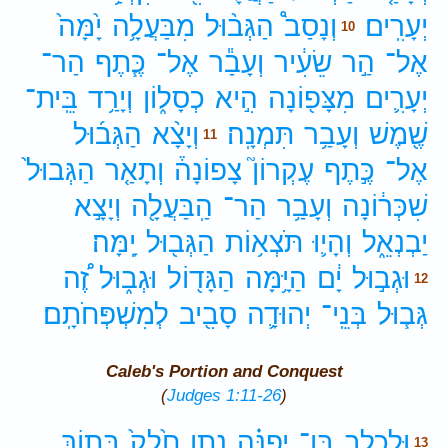
יְעָרִֽים׃
וְנָסַב֩
הַגְּב֨וּל
מִבַּעֲלָ֥ה
יָ֙מָּה֙
10
אֶל־
הַ֣ר
שֵׂעִ֔יר
וְעָבַ֕ר
אֶל־
כֶּ֧תֶף
הַר־
יְעָרִ֛ים
מִצָּפ֖וֹנָה
הִ֣יא
כְסָל֑וֹן
וְיָרַ֥ד
בֵּֽית־
שֶׁ֖מֶשׁ
וְעָבַ֥ר
תִּמְנָֽה׃
וְיָצָ֨א
הַגְּב֜וּל
11
אֶל־
כֶּ֣תֶף
עֶקְרוֹן֮
צָפוֹנָה֒
וְתָאַ֤ר
הַגְּבוּל֙
שִׁכְּר֔וֹנָה
וְעָבַ֥ר
הַר־
הַֽבַּעֲלָ֖ה
וְיָצָ֣א
יַבְנְאֵ֑ל
וְהָי֛וּ
תֹּצְא֥וֹת
הַגְּב֖וּל
יָֽמָּה׃
וּגְב֣וּל
יָ֔ם
הַיָּ֥מָּה
הַגָּד֖וֹל
וּגְב֑וּל
זֶ֠ה
12
גְּב֧וּל
בְּנֵֽי־
יְהוּדָ֛ה
סָבִ֖יב
לְמִשְׁפְּחֹתָֽם׃
Caleb's Portion and Conquest
(
Judges 1:11-26
)
וּלְכָלֵ֣ב
בֶּן־
יְפֻנֶּ֗ה
נָ֤תַן
חֵ֙לֶק֙
בְּת֣וֹךְ
13