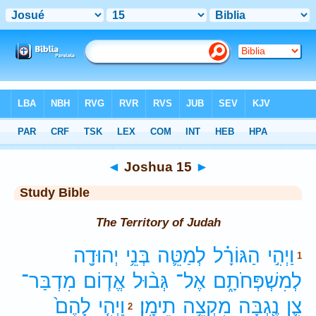
Bible
>
Study Bible
> Joshua 15
◄
Joshua 15
►
Study Bible
The Territory of Judah
וַיְהִ֣י
הַגּוֹרָ֗ל
לְמַטֵּ֛ה
בְּנֵ֥י
יְהוּדָ֖ה
1
לְמִשְׁפְּחֹתָ֑ם
אֶל־
גְּב֨וּל
אֱד֧וֹם
מִדְבַּר־
צִ֛ן
נֶ֖גְבָּה
מִקְצֵ֥ה
תֵימָֽן׃
וַיְהִ֤י
לָהֶם֙
2