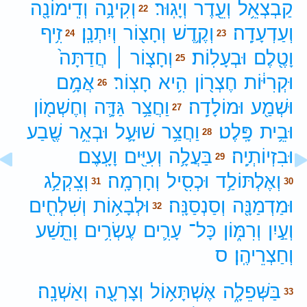
קַבְצְאֵ֥ל
וְעֵ֖דֶר
וְיָגֽוּר׃
וְקִינָ֥ה
וְדִֽימוֹנָ֖ה
22
וְעַדְעָדָֽה׃
וְקֶ֥דֶשׁ
וְחָצ֖וֹר
וְיִתְנָֽן׃
זִ֥יף
24
23
וָטֶ֖לֶם
וּבְעָלֽוֹת׃
וְחָצ֤וֹר ׀
חֲדַתָּה֙
25
וּקְרִיּ֔וֹת
חֶצְר֖וֹן
הִ֥יא
חָצֽוֹר׃
אֲמָ֥ם
26
וּשְׁמַ֖ע
וּמוֹלָדָֽה׃
וַחֲצַ֥ר
גַּדָּ֛ה
וְחֶשְׁמ֖וֹן
27
וּבֵ֥ית
פָּֽלֶט׃
וַחֲצַ֥ר
שׁוּעָ֛ל
וּבְאֵ֥ר
שֶׁ֖בַע
28
וּבִזְיוֹתְיָֽה׃
בַּעֲלָ֥ה
וְעִיִּ֖ים
וָעָֽצֶם׃
29
וְאֶלְתּוֹלַ֥ד
וּכְסִ֖יל
וְחָרְמָֽה׃
וְצִֽקְלַ֥ג
31
30
וּמַדְמַנָּ֖ה
וְסַנְסַנָּֽה׃
וּלְבָא֥וֹת
וְשִׁלְחִ֖ים
32
וְעַ֣יִן
וְרִמּ֑וֹן
כָּל־
עָרִ֛ים
עֶשְׂרִ֥ים
וָתֵ֖שַׁע
וְחַצְרֵיהֶֽן׃
ס
בַּשְּׁפֵלָ֑ה
אֶשְׁתָּא֥וֹל
וְצָרְעָ֖ה
וְאַשְׁנָֽה׃
33