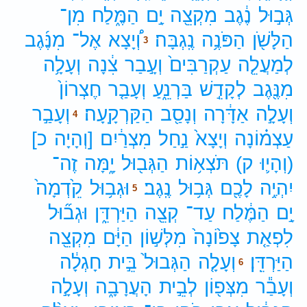
גְּב֣וּל
נֶ֔גֶב
מִקְצֵ֖ה
יָ֣ם
הַמֶּ֑לַח
מִן־
הַלָּשֹׁ֖ן
הַפֹּנֶ֥ה
נֶֽגְבָּה׃
וְ֠יָצָא
אֶל־
מִנֶּ֜גֶב
3
לְמַעֲלֵ֤ה
עַקְרַבִּים֙
וְעָ֣בַר
צִ֔נָה
וְעָלָ֥ה
מִנֶּ֖גֶב
לְקָדֵ֣שׁ
בַּרְנֵ֑עַ
וְעָבַ֤ר
חֶצְרוֹן֙
וְעָלָ֣ה
אַדָּ֔רָה
וְנָסַ֖ב
הַקַּרְקָֽעָה׃
וְעָבַ֣ר
4
עַצְמ֗וֹנָה
וְיָצָא֙
נַ֣חַל
מִצְרַ֔יִם
[וְהָיָה
כ]
(וְהָי֛וּ
ק)
תֹּצְא֥וֹת
הַגְּב֖וּל
יָ֑מָּה
זֶה־
יִהְיֶ֥ה
לָכֶ֖ם
גְּב֥וּל
נֶֽגֶב׃
וּגְב֥וּל
קֵ֙דְמָה֙
5
יָ֣ם
הַמֶּ֔לַח
עַד־
קְצֵ֖ה
הַיַּרְדֵּ֑ן
וּגְב֞וּל
לִפְאַ֤ת
צָפ֙וֹנָה֙
מִלְּשׁ֣וֹן
הַיָּ֔ם
מִקְצֵ֖ה
הַיַּרְדֵּֽן׃
וְעָלָ֤ה
הַגְּבוּל֙
בֵּ֣ית
חָגְלָ֔ה
6
וְעָבַ֕ר
מִצְּפ֖וֹן
לְבֵ֣ית
הָעֲרָבָ֑ה
וְעָלָ֣ה