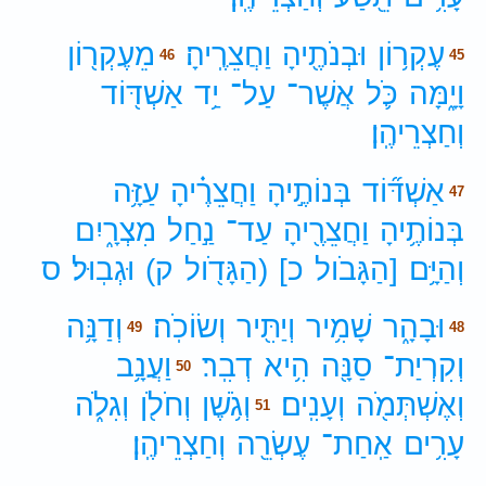
עֶקְר֥וֹן
וּבְנֹתֶ֖יהָ
וַחֲצֵרֶֽיהָ׃
מֵעֶקְר֖וֹן
46
45
וָיָ֑מָּה
כֹּ֛ל
אֲשֶׁר־
עַל־
יַ֥ד
אַשְׁדּ֖וֹד
וְחַצְרֵיהֶֽן׃
אַשְׁדּ֞וֹד
בְּנוֹתֶ֣יהָ
וַחֲצֵרֶ֗יהָ
עַזָּ֥ה
47
בְּנוֹתֶ֥יהָ
וַחֲצֵרֶ֖יהָ
עַד־
נַ֣חַל
מִצְרָ֑יִם
וְהַיָּ֥ם
[הַגָּבֹול
כ]
(הַגָּדֹ֖ול
ק)
וּגְבֽוּל׃
ס
וּבָהָ֑ר
שָׁמִ֥יר
וְיַתִּ֖יר
וְשׂוֹכֹֽה׃
וְדַנָּ֥ה
49
48
וְקִרְיַת־
סַנָּ֖ה
הִ֥יא
דְבִֽר׃
וַעֲנָ֥ב
50
וְאֶשְׁתְּמֹ֖ה
וְעָנִֽים׃
וְגֹ֥שֶׁן
וְחֹלֹ֖ן
וְגִלֹ֑ה
51
עָרִ֥ים
אַֽחַת־
עֶשְׂרֵ֖ה
וְחַצְרֵיהֶֽן׃