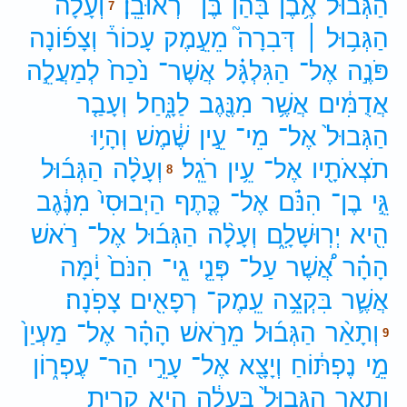
הַגְּב֔וּל
אֶ֥בֶן
בֹּ֖הַן
בֶּן־
רְאוּבֵֽן׃
וְעָלָ֨ה
7
הַגְּב֥וּל ׀
דְּבִרָה֮
מֵעֵ֣מֶק
עָכוֹר֒
וְצָפ֜וֹנָה
פֹּנֶ֣ה
אֶל־
הַגִּלְגָּ֗ל
אֲשֶׁר־
נֹ֙כַח֙
לְמַעֲלֵ֣ה
אֲדֻמִּ֔ים
אֲשֶׁ֥ר
מִנֶּ֖גֶב
לַנָּ֑חַל
וְעָבַ֤ר
הַגְּבוּל֙
אֶל־
מֵי־
עֵ֣ין
שֶׁ֔מֶשׁ
וְהָי֥וּ
תֹצְאֹתָ֖יו
אֶל־
עֵ֥ין
רֹגֵֽל׃
וְעָלָ֨ה
הַגְּב֜וּל
8
גֵּ֣י
בֶן־
הִנֹּ֗ם
אֶל־
כֶּ֤תֶף
הַיְבוּסִי֙
מִנֶּ֔גֶב
הִ֖יא
יְרֽוּשָׁלִָ֑ם
וְעָלָ֨ה
הַגְּב֜וּל
אֶל־
רֹ֣אשׁ
הָהָ֗ר
אֲ֠שֶׁר
עַל־
פְּנֵ֤י
גֵֽי־
הִנֹּם֙
יָ֔מָּה
אֲשֶׁ֛ר
בִּקְצֵ֥ה
עֵֽמֶק־
רְפָאִ֖ים
צָפֹֽנָה׃
וְתָאַ֨ר
הַגְּב֜וּל
מֵרֹ֣אשׁ
הָהָ֗ר
אֶל־
מַעְיַן֙
9
מֵ֣י
נֶפְתּ֔וֹחַ
וְיָצָ֖א
אֶל־
עָרֵ֣י
הַר־
עֶפְר֑וֹן
וְתָאַ֤ר
הַגְּבוּל֙
בַּעֲלָ֔ה
הִ֖יא
קִרְיַ֥ת