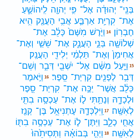
בְּנֵֽי־
יְהוּדָ֔ה
אֶל־
פִּ֥י
יְהוָ֖ה
לִֽיהוֹשֻׁ֑עַ
אֶת־
קִרְיַ֥ת
אַרְבַּ֛ע
אֲבִ֥י
הָעֲנָ֖ק
הִ֥יא
חֶבְרֽוֹן׃
וַיֹּ֤רֶשׁ
מִשָּׁם֙
כָּלֵ֔ב
אֶת־
14
שְׁלוֹשָׁ֖ה
בְּנֵ֣י
הָעֲנָ֑ק
אֶת־
שֵׁשַׁ֤י
וְאֶת־
אֲחִימַן֙
וְאֶת־
תַּלְמַ֔י
יְלִידֵ֖י
הָעֲנָֽק׃
וַיַּ֣עַל
מִשָּׁ֔ם
אֶל־
יֹשְׁבֵ֖י
דְּבִ֑ר
וְשֵׁם־
15
דְּבִ֥ר
לְפָנִ֖ים
קִרְיַת־
סֵֽפֶר׃
וַיֹּ֣אמֶר
16
כָּלֵ֔ב
אֲשֶׁר־
יַכֶּ֥ה
אֶת־
קִרְיַת־
סֵ֖פֶר
וּלְכָדָ֑הּ
וְנָתַ֥תִּי
ל֛וֹ
אֶת־
עַכְסָ֥ה
בִתִּ֖י
לְאִשָּֽׁה׃
וַֽיִּלְכְּדָ֛הּ
עָתְנִיאֵ֥ל
בֶּן־
קְנַ֖ז
17
אֲחִ֣י
כָלֵ֑ב
וַיִּתֶּן־
ל֛וֹ
אֶת־
עַכְסָ֥ה
בִתּ֖וֹ
לְאִשָּֽׁה׃
וַיְהִ֣י
בְּבוֹאָ֗הּ
וַתְּסִיתֵ֙הוּ֙
18