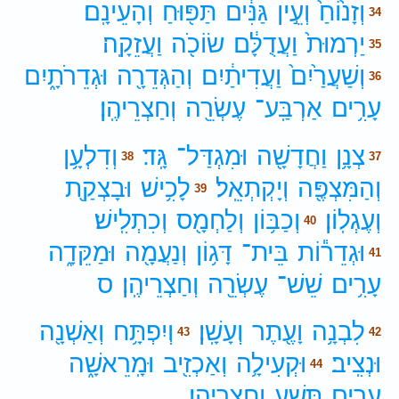
וְזָנ֙וֹחַ֙
וְעֵ֣ין
גַּנִּ֔ים
תַּפּ֖וּחַ
וְהָעֵינָֽם׃
34
יַרְמוּת֙
וַעֲדֻלָּ֔ם
שׂוֹכֹ֖ה
וַעֲזֵקָֽה׃
35
וְשַׁעֲרַ֙יִם֙
וַעֲדִיתַ֔יִם
וְהַגְּדֵרָ֖ה
וּגְדֵרֹתָ֑יִם
36
עָרִ֥ים
אַרְבַּֽע־
עֶשְׂרֵ֖ה
וְחַצְרֵיהֶֽן׃
צְנָ֥ן
וַחֲדָשָׁ֖ה
וּמִגְדַּל־
גָּֽד׃
וְדִלְעָ֥ן
38
37
וְהַמִּצְפֶּ֖ה
וְיָקְתְאֵֽל׃
לָכִ֥ישׁ
וּבָצְקַ֖ת
39
וְעֶגְלֽוֹן׃
וְכַבּ֥וֹן
וְלַחְמָ֖ס
וְכִתְלִֽישׁ׃
40
וּגְדֵר֕וֹת
בֵּית־
דָּג֥וֹן
וְנַעֲמָ֖ה
וּמַקֵּדָ֑ה
41
עָרִ֥ים
שֵׁשׁ־
עֶשְׂרֵ֖ה
וְחַצְרֵיהֶֽן׃
ס
לִבְנָ֥ה
וָעֶ֖תֶר
וְעָשָֽׁן׃
וְיִפְתָּ֥ח
וְאַשְׁנָ֖ה
43
42
וּנְצִֽיב׃
וּקְעִילָ֥ה
וְאַכְזִ֖יב
וּמָֽרֵאשָׁ֑ה
44
עָרִ֥ים
תֵּ֖שַׁע
וְחַצְרֵיהֶֽן׃