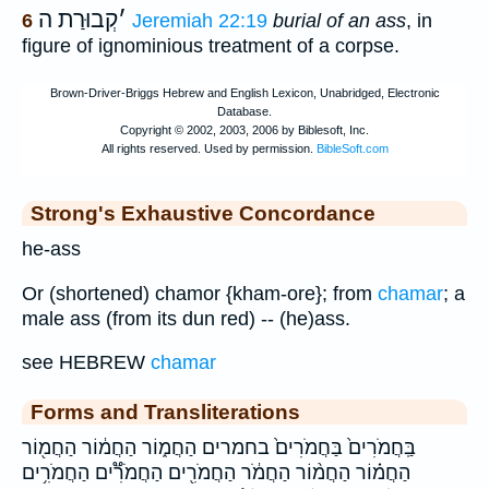
׳
קְבוּרַת ה
6
Jeremiah 22:19
burial of an ass
, in
figure of ignominious treatment of a corpse.
Strong's Exhaustive Concordance
he-ass
Or (shortened) chamor {kham-ore}; from
chamar
; a
male ass (from its dun red) -- (he)ass.
see HEBREW
chamar
Forms and Transliterations
בַּֽחֲמֹרִים֙ בַּחֲמֹרִים֙ בחמרים הַחֲמ֑וֹר הַחֲמ֔וֹר הַחֲמ֖וֹר
הַחֲמ֗וֹר הַחֲמ֨וֹר הַחֲמֹ֔ר הַחֲמֹרִ֖ים הַחֲמֹרִ֟ים הַחֲמֹרִ֥ים