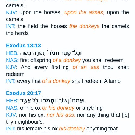
camels,
KJV:
upon the horses,
upon the asses,
upon the
camels,
INT:
the field the horses
the donkeys
the camels
the herds
Exodus 13:13
וְכָל־ פֶּ֤טֶר
חֲמֹר֙
תִּפְדֶּ֣ה בְשֶׂ֔ה
HEB:
NAS:
first offspring
of a donkey
you shall redeem
KJV:
And every firstling
of an ass
thou shalt
redeem
INT:
every first
of a donkey
shall redeem A lamb
Exodus 20:17
וַאֲמָתוֹ֙ וְשׁוֹר֣וֹ
וַחֲמֹר֔וֹ
וְכֹ֖ל אֲשֶׁ֥ר
HEB:
NAS:
or his ox
or his donkey
or anything
KJV:
nor his ox,
nor his ass,
nor any thing that [is]
thy neighbour's.
INT:
his female his ox
his donkey
anything that