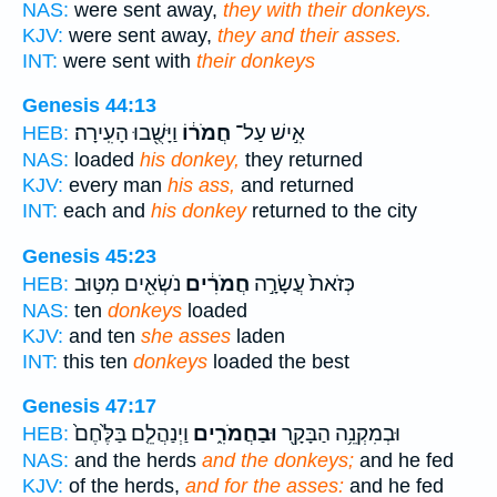
NAS:
were sent away,
they with their donkeys.
KJV:
were sent away,
they and their asses.
INT:
were sent with
their donkeys
Genesis 44:13
אִ֣ישׁ עַל־
חֲמֹר֔וֹ
וַיָּשֻׁ֖בוּ הָעִֽירָה׃
HEB:
NAS:
loaded
his donkey,
they returned
KJV:
every man
his ass,
and returned
INT:
each and
his donkey
returned to the city
Genesis 45:23
כְּזֹאת֙ עֲשָׂרָ֣ה
חֲמֹרִ֔ים
נֹשְׂאִ֖ים מִטּ֣וּב
HEB:
NAS:
ten
donkeys
loaded
KJV:
and ten
she asses
laden
INT:
this ten
donkeys
loaded the best
Genesis 47:17
וּבְמִקְנֵ֥ה הַבָּקָ֖ר
וּבַחֲמֹרִ֑ים
וַיְנַהֲלֵ֤ם בַּלֶּ֙חֶם֙
HEB:
NAS:
and the herds
and the donkeys;
and he fed
KJV:
of the herds,
and for the asses:
and he fed