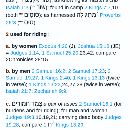
שׁוֺר
Isaiah 1:3
(""
); found in camp
2 Kings 7:7
,10
׳
מֶתֶג לַה
סוּסִים
(both ""
); as harnessed
Proverbs
סוּס
26:3
(""
).
2
used for riding
:
a.
by women
Exodus 4:20
(J),
Joshua 15:18
(JE)
=
Judges 1:14
;
1 Samuel 25:20
,23,42, compare
2Chronicles 28:15.
b.
by men
2 Samuel 16:2
;
2 Samuel 17:23
;
2
Samuel 19:27
;
1 Kings 2:40
;
1 Kings 13:13
(twice
in verse);
1 Kings 13:23
,24,27,28 (twice in verse);
Isaiah 21:7
;
Zechariah 9:9
.
צֶמֶד חמורים
c.
a pair of asses
2 Samuel 16:1
(for
burdens and for riding); for man and woman
Judges 19:3
,10,19,21; carrying dead body
Judges
׳
ח
19:28
, compare
1 Kings 13:29
.