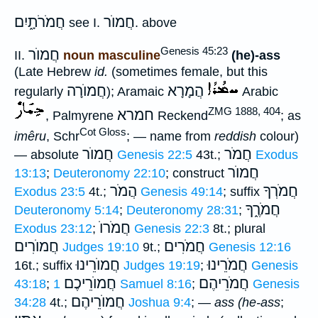
חֲמוֺר
חֲמֹרֹתָ֑יִם
see I.
. above
Genesis 45:23
חֲמוֺר
II.
noun masculine
(he)-ass
(Late Hebrew
id.
(sometimes female, but this
הֲמָרָא
חֲמוֺרָה
regularly
); Aramaic
Arabic
ZMG 1888, 404
חמרא
, Palmyrene
Reckend
; as
Cot Gloss
imêru
, Schr
; — name from
reddish
colour)
חֲמֹר
חֲמוֺר
— absolute
Genesis 22:5
43t.;
Exodus
חֲמוֺר
13:13
;
Deuteronomy 22:10
; construct
חֲמֹרְךָ
הֲמֹר
Exodus 23:5
4t.;
Genesis 49:14
; suffix
חֲמֹרֶ֑ךָ
Deuteronomy 5:14
;
Deuteronomy 28:31
;
חֲמֹרוֺ
Exodus 23:12
;
Genesis 22:3
8t.; plural
חֲמֹרִים
חֲמוֺרִים
Judges 19:10
9t.;
Genesis 12:16
חֲמֹרֵינוּ
חֲמוֺרֵינוּ
16t.; suffix
Judges 19:19
;
Genesis
חֲמֹרֵיהֶם
חֲמוֺרֵיכֶם
43:18
;
1 Samuel 8:16
;
Genesis
חֲמוֺרֵיהֶם
34:28
4t.;
Joshua 9:4
; —
ass (he-ass
;