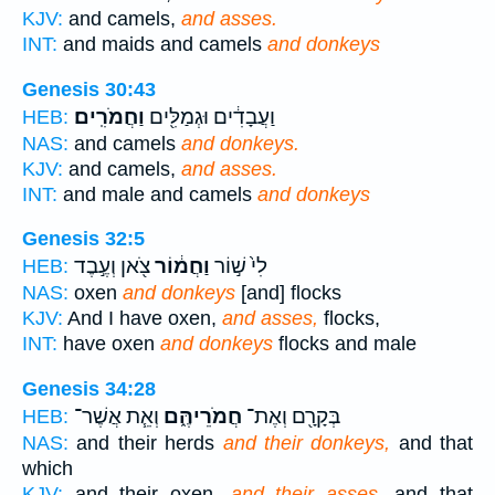
KJV:
and camels,
and asses.
INT:
and maids and camels
and donkeys
Genesis 30:43
וַעֲבָדִ֔ים וּגְמַלִּ֖ים
וַחֲמֹרִֽים׃
HEB:
NAS:
and camels
and donkeys.
KJV:
and camels,
and asses.
INT:
and male and camels
and donkeys
Genesis 32:5
לִי֙ שׁ֣וֹר
וַחֲמ֔וֹר
צֹ֖אן וְעֶ֣בֶד
HEB:
NAS:
oxen
and donkeys
[and] flocks
KJV:
And I have oxen,
and asses,
flocks,
INT:
have oxen
and donkeys
flocks and male
Genesis 34:28
בְּקָרָ֖ם וְאֶת־
חֲמֹרֵיהֶּ֑ם
וְאֵ֧ת אֲשֶׁר־
HEB:
NAS:
and their herds
and their donkeys,
and that
which
KJV:
and their oxen,
and their asses,
and that