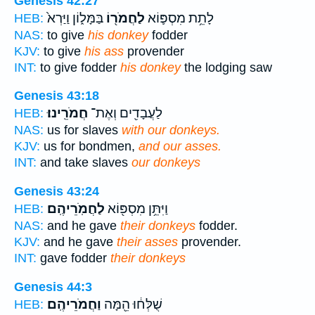
Genesis 42:27
לָתֵ֥ת מִסְפּ֛וֹא
לַחֲמֹר֖וֹ
בַּמָּל֑וֹן וַיַּרְא֙
HEB:
NAS:
to give
his donkey
fodder
KJV:
to give
his ass
provender
INT:
to give fodder
his donkey
the lodging saw
Genesis 43:18
לַעֲבָדִ֖ים וְאֶת־
חֲמֹרֵֽינוּ׃
HEB:
NAS:
us for slaves
with our donkeys.
KJV:
us for bondmen,
and our asses.
INT:
and take slaves
our donkeys
Genesis 43:24
וַיִּתֵּ֥ן מִסְפּ֖וֹא
לַחֲמֹֽרֵיהֶֽם׃
HEB:
NAS:
and he gave
their donkeys
fodder.
KJV:
and he gave
their asses
provender.
INT:
gave fodder
their donkeys
Genesis 44:3
שֻׁלְּח֔וּ הֵ֖מָּה
וַחֲמֹרֵיהֶֽם׃
HEB: