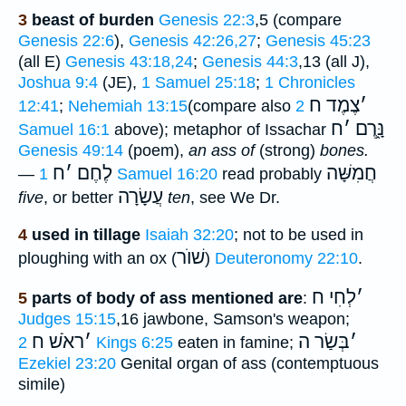
3
beast of burden
Genesis 22:3
,5 (compare
Genesis 22:6
),
Genesis 42:26,27
;
Genesis 45:23
(all E)
Genesis 43:18,24
;
Genesis 44:3
,13 (all J),
Joshua 9:4
(JE),
1 Samuel 25:18
;
1 Chronicles
׳
צֶמֶד ח
12:41
;
Nehemiah 13:15
(compare also
2
נָּ֑רֶם
׳
ח
Samuel 16:1
above); metaphor of Issachar
Genesis 49:14
(poem),
an ass of
(strong)
bones.
חֲמִשָּׁה
לֶחֶם
׳
ח
—
1 Samuel 16:20
read probably
עֲשָׂרָה
five
, or better
ten
, see We Dr.
4
used in tillage
Isaiah 32:20
; not to be used in
שׁוֺר
ploughing with an ox (
)
Deuteronomy 22:10
.
׳
לְחִי ח
5
parts of body of ass mentioned are
:
Judges 15:15
,16 jawbone, Samson's weapon;
׳
בְּשַׂר ה
׳
ראֹשׁ ח
2 Kings 6:25
eaten in famine;
Ezekiel 23:20
Genital organ of ass (contemptuous
simile)