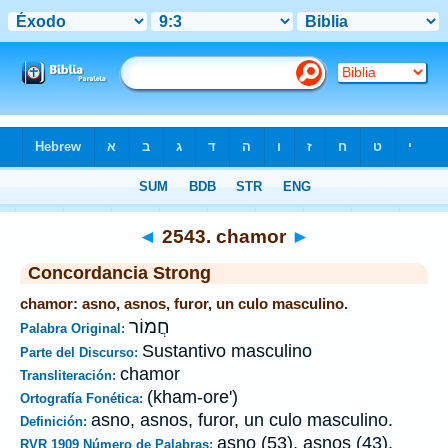
Biblia
>
Strong's
>
Hebrew
> 2543
◄
2543. chamor
►
Concordancia Strong
chamor: asno, asnos, furor, un culo masculino.
חֲמוֹר
Palabra Original:
Sustantivo masculino
Parte del Discurso:
chamor
Transliteración:
(kham-ore')
Ortografía Fonética:
asno, asnos, furor, un culo masculino.
Definición:
asno (53), asnos (43),
RVR 1909 Número de Palabras: