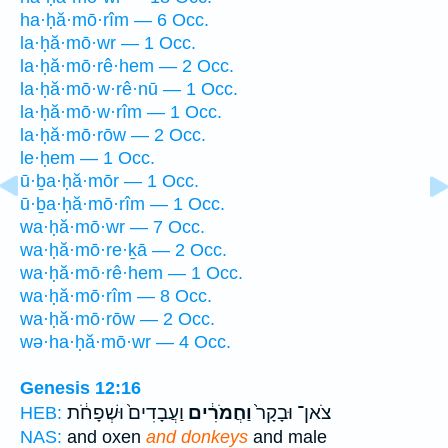
ha·ḥă·mō·rîm — 6 Occ.
la·ḥă·mō·wr — 1 Occ.
la·ḥă·mō·rê·hem — 2 Occ.
la·ḥă·mō·w·rê·nū — 1 Occ.
la·ḥă·mō·w·rîm — 1 Occ.
la·ḥă·mō·rōw — 2 Occ.
le·ḥem — 1 Occ.
ū·ḇa·ḥă·mōr — 1 Occ.
ū·ḇa·ḥă·mō·rîm — 1 Occ.
wa·ḥă·mō·wr — 7 Occ.
wa·ḥă·mō·re·ḵā — 2 Occ.
wa·ḥă·mō·rê·hem — 1 Occ.
wa·ḥă·mō·rîm — 8 Occ.
wa·ḥă·mō·rōw — 2 Occ.
wə·ha·ḥă·mō·wr — 4 Occ.
Genesis 12:16
צֹאן־ וּבָקָר֙
וַחֲמֹרִ֔ים
וַעֲבָדִים֙ וּשְׁפָחֹ֔ת
HEB:
NAS:
and oxen
and donkeys
and male