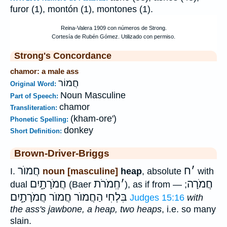
furor (1), montón (1), montones (1).
Strong's Concordance
chamor: a male ass
חֲמוֹר
Original Word:
Noun Masculine
Part of Speech:
chamor
Transliteration:
(kham-ore')
Phonetic Spelling:
donkey
Short Definition:
Brown-Driver-Briggs
׳
ח
חֲמוֺר
I.
noun [masculine]
heap
, absolute
with
חֲמֹרָה
׳
חְִמֹרֹת
חֲמֹרָתָ֑יִם
dual
(Baer
), as if from
; —
בִּלְחִי
הַחֲמוֺר חֲמוֺר חֲמֹרָתָ֑יִם
Judges 15:16
with
the ass's jawbone, a heap, two heaps
, i.e. so many
slain.