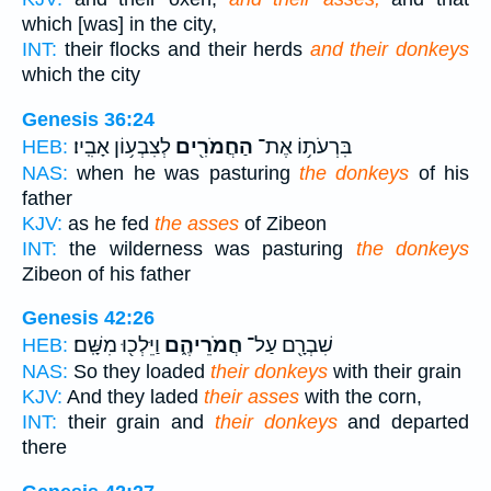
which [was] in the city,
INT:
their flocks and their herds
and their donkeys
which the city
Genesis 36:24
בִּרְעֹת֥וֹ אֶת־
הַחֲמֹרִ֖ים
לְצִבְע֥וֹן אָבִֽיו׃
HEB:
NAS:
when he was pasturing
the donkeys
of his
father
KJV:
as he fed
the asses
of Zibeon
INT:
the wilderness was pasturing
the donkeys
Zibeon of his father
Genesis 42:26
שִׁבְרָ֖ם עַל־
חֲמֹרֵיהֶ֑ם
וַיֵּלְכ֖וּ מִשָּֽׁם׃
HEB:
NAS:
So they loaded
their donkeys
with their grain
KJV:
And they laded
their asses
with the corn,
INT:
their grain and
their donkeys
and departed
there