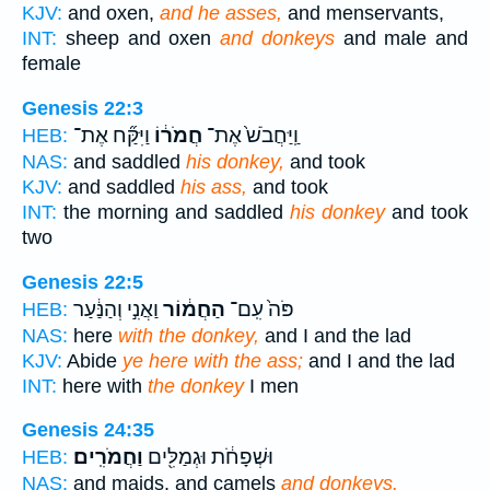
KJV:
and oxen,
and he asses,
and menservants,
INT:
sheep and oxen
and donkeys
and male and
female
Genesis 22:3
וַֽיַּחֲבֹשׁ֙ אֶת־
חֲמֹר֔וֹ
וַיִּקַּ֞ח אֶת־
HEB:
NAS:
and saddled
his donkey,
and took
KJV:
and saddled
his ass,
and took
INT:
the morning and saddled
his donkey
and took
two
Genesis 22:5
פֹּה֙ עִֽם־
הַחֲמ֔וֹר
וַאֲנִ֣י וְהַנַּ֔עַר
HEB:
NAS:
here
with the donkey,
and I and the lad
KJV:
Abide
ye here with the ass;
and I and the lad
INT:
here with
the donkey
I men
Genesis 24:35
וּשְׁפָחֹ֔ת וּגְמַלִּ֖ים
וַחֲמֹרִֽים׃
HEB:
NAS:
and maids, and camels
and donkeys.