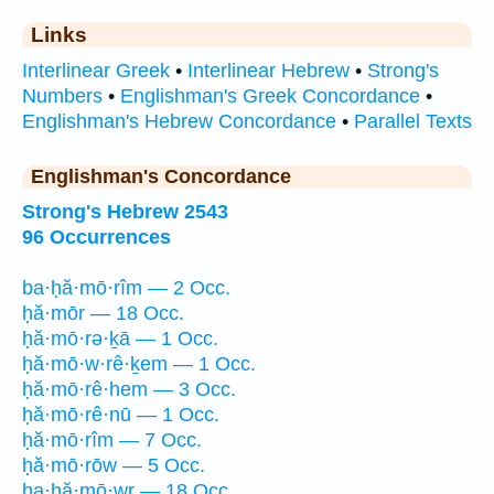
Links
Interlinear Greek
•
Interlinear Hebrew
•
Strong's
Numbers
•
Englishman's Greek Concordance
•
Englishman's Hebrew Concordance
•
Parallel Texts
Englishman's Concordance
Strong's Hebrew 2543
96 Occurrences
ba·ḥă·mō·rîm — 2 Occ.
ḥă·mōr — 18 Occ.
ḥă·mō·rə·ḵā — 1 Occ.
ḥă·mō·w·rê·ḵem — 1 Occ.
ḥă·mō·rê·hem — 3 Occ.
ḥă·mō·rê·nū — 1 Occ.
ḥă·mō·rîm — 7 Occ.
ḥă·mō·rōw — 5 Occ.
ha·ḥă·mō·wr — 18 Occ.