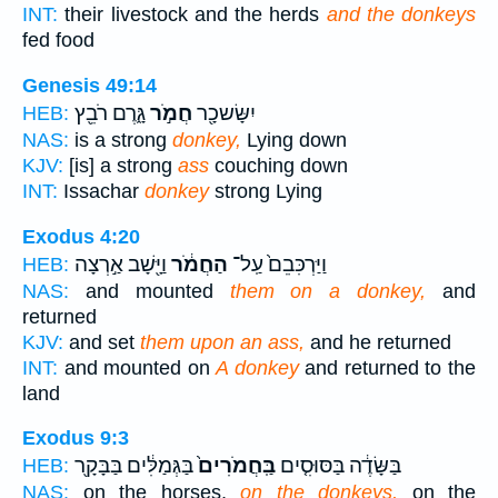
INT:
their livestock and the herds
and the donkeys
fed food
Genesis 49:14
יִשָּׂשכָ֖ר
חֲמֹ֣ר
גָּ֑רֶם רֹבֵ֖ץ
HEB:
NAS:
is a strong
donkey,
Lying down
KJV:
[is] a strong
ass
couching down
INT:
Issachar
donkey
strong Lying
Exodus 4:20
וַיַּרְכִּבֵם֙ עַֽל־
הַחֲמֹ֔ר
וַיָּ֖שָׁב אַ֣רְצָה
HEB:
NAS:
and mounted
them on a donkey,
and
returned
KJV:
and set
them upon an ass,
and he returned
INT:
and mounted on
A donkey
and returned to the
land
Exodus 9:3
בַּשָּׂדֶ֔ה בַּסּוּסִ֤ים
בַּֽחֲמֹרִים֙
בַּגְּמַלִּ֔ים בַּבָּקָ֖ר
HEB:
NAS:
on the horses,
on the donkeys,
on the