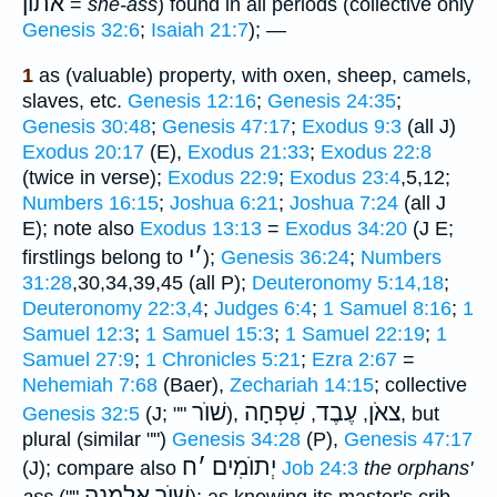
אתון
=
she-ass
) found in all periods (collective only
Genesis 32:6
;
Isaiah 21:7
); —
1
as (valuable) property, with oxen, sheep, camels,
slaves, etc.
Genesis 12:16
;
Genesis 24:35
;
Genesis 30:48
;
Genesis 47:17
;
Exodus 9:3
(all J)
Exodus 20:17
(E),
Exodus 21:33
;
Exodus 22:8
(twice in verse);
Exodus 22:9
;
Exodus 23:4
,5,12;
Numbers 16:15
;
Joshua 6:21
;
Joshua 7:24
(all J
E); note also
Exodus 13:13
=
Exodus 34:20
(J E;
׳
י
firstlings belong to
);
Genesis 36:24
;
Numbers
31:28
,30,34,39,45 (all P);
Deuteronomy 5:14,18
;
Deuteronomy 22:3,4
;
Judges 6:4
;
1 Samuel 8:16
;
1
Samuel 12:3
;
1 Samuel 15:3
;
1 Samuel 22:19
;
1
Samuel 27:9
;
1 Chronicles 5:21
;
Ezra 2:67
=
Nehemiah 7:68
(Baer),
Zechariah 14:15
; collective
צאֹן
עֶבֶד
שִׁפְחָה
שׁוֺר
Genesis 32:5
(J; ""
),
,
,
, but
plural (similar "")
Genesis 34:28
(P),
Genesis 47:17
יְתוֺמִים
׳
ח
(J); compare also
Job 24:3
the orphans'
שׁוֺר אַלְמָנָה
ass
(""
); as knowing its master's crib