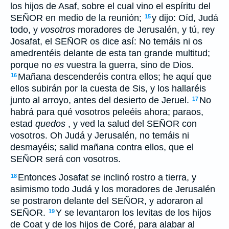
los hijos de Asaf, sobre el cual vino el espíritu del
SEÑOR en medio de la reunión;
y dijo: Oíd, Judá
15
todo, y
vosotros
moradores de Jerusalén, y tú, rey
Josafat, el SEÑOR os dice así: No temáis ni os
amedrentéis delante de esta tan grande multitud;
porque no
es
vuestra la guerra, sino de Dios.
Mañana descenderéis contra ellos; he aquí que
16
ellos subirán por la cuesta de Sis, y los hallaréis
junto al arroyo, antes del desierto de Jeruel.
No
17
habrá para qué vosotros peleéis ahora; paraos,
estad
quedos
, y ved la salud del SEÑOR con
vosotros. Oh Judá y Jerusalén, no temáis ni
desmayéis; salid mañana contra ellos, que el
SEÑOR será con vosotros.
Entonces Josafat
se
inclinó rostro a tierra, y
18
asimismo todo Judá y los moradores de Jerusalén
se postraron delante del SEÑOR, y adoraron al
SEÑOR.
Y se levantaron los levitas de los hijos
19
de Coat y de los hijos de Coré, para alabar al