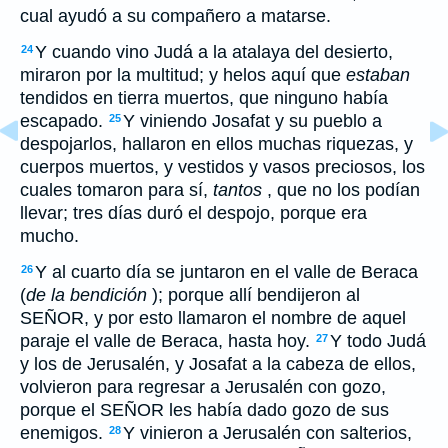
cual ayudó a su compañero a matarse.
Y cuando vino Judá a la atalaya del desierto,
24
miraron por la multitud; y helos aquí que
estaban
tendidos en tierra muertos, que ninguno había
escapado.
Y viniendo Josafat y su pueblo a
25
despojarlos, hallaron en ellos muchas riquezas, y
cuerpos muertos, y vestidos y vasos preciosos, los
cuales tomaron para sí,
tantos
, que no los podían
llevar; tres días duró el despojo, porque era
mucho.
Y al cuarto día se juntaron en el valle de Beraca
26
(
de la bendición
); porque allí bendijeron al
SEÑOR, y por esto llamaron el nombre de aquel
paraje el valle de Beraca, hasta hoy.
Y todo Judá
27
y los de Jerusalén, y Josafat a la cabeza de ellos,
volvieron para regresar a Jerusalén con gozo,
porque el SEÑOR les había dado gozo de sus
enemigos.
Y vinieron a Jerusalén con salterios,
28