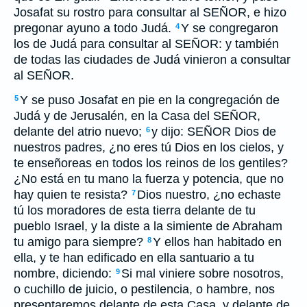
Josafat su rostro para consultar al SEÑOR, e hizo
pregonar ayuno a todo Judá.
Y se congregaron
4
los de Judá para consultar al SEÑOR: y también
de todas las ciudades de Judá vinieron a consultar
al SEÑOR.
Y se puso Josafat en pie en la congregación de
5
Judá y de Jerusalén, en la Casa del SEÑOR,
delante del atrio nuevo;
y dijo: SEÑOR Dios de
6
nuestros padres, ¿no eres tú Dios en los cielos, y
te enseñoreas en todos los reinos de los gentiles?
¿No está en tu mano la fuerza y potencia, que no
hay quien te resista?
Dios nuestro, ¿no echaste
7
tú los moradores de esta tierra delante de tu
pueblo Israel, y la diste a la simiente de Abraham
tu amigo para siempre?
Y ellos han habitado en
8
ella, y te han edificado en ella santuario a tu
nombre, diciendo:
Si mal viniere sobre nosotros,
9
o cuchillo de juicio, o pestilencia, o hambre, nos
presentaremos delante de esta Casa, y delante de