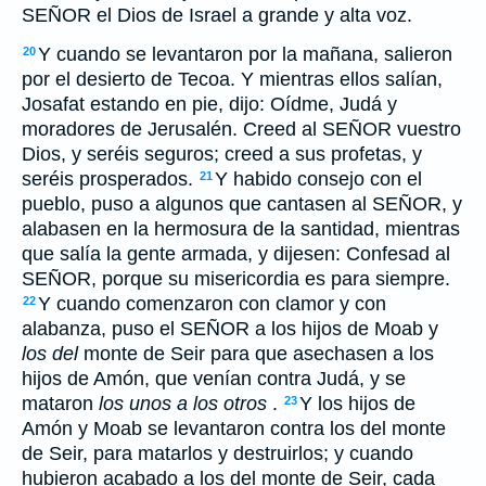
SEÑOR el Dios de Israel a grande y alta voz.
Y cuando se levantaron por la mañana, salieron
20
por el desierto de Tecoa. Y mientras ellos salían,
Josafat estando en pie, dijo: Oídme, Judá y
moradores de Jerusalén. Creed al SEÑOR vuestro
Dios, y seréis seguros; creed a sus profetas, y
seréis prosperados.
Y habido consejo con el
21
pueblo, puso a algunos que cantasen al SEÑOR, y
alabasen en la hermosura de la santidad, mientras
que salía la gente armada, y dijesen: Confesad al
SEÑOR, porque su misericordia es para siempre.
Y cuando comenzaron con clamor y con
22
alabanza, puso el SEÑOR a los hijos de Moab y
los del
monte de Seir para que asechasen a los
hijos de Amón, que venían contra Judá, y se
mataron
los unos a los otros
.
Y los hijos de
23
Amón y Moab se levantaron contra los del monte
de Seir, para matarlos y destruirlos; y cuando
hubieron acabado a los del monte de Seir, cada