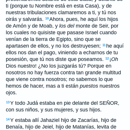
ti (porque tu Nombre está en esta Casa), y de
nuestras tribulaciones clamaremos a ti, y tú nos
oirás y salvarás.
Ahora, pues, he aquí los hijos
10
de Amón y de Moab, y
los del
monte de Seir, por
los cuales no quisiste que pasase Israel cuando
venían de la tierra de Egipto, sino que se
apartasen de ellos, y no los destruyesen;
he aquí
11
ellos nos dan el pago, viniendo a echarnos de tu
posesión, que tú nos diste que poseamos.
¡
Oh
12
Dios nuestro! ¿No los juzgarás tú? Porque en
nosotros no hay fuerza contra tan grande multitud
que viene contra nosotros; no sabemos lo que
hemos de hacer, mas a ti están
puestos
nuestros
ojos.
Y todo Judá estaba en pie delante del SEÑOR,
13
con sus niños, y sus mujeres, y sus hijos.
Y estaba allí Jahaziel hijo de Zacarías, hijo de
14
Benaía, hijo de Jeiel, hijo de Matanías, levita de