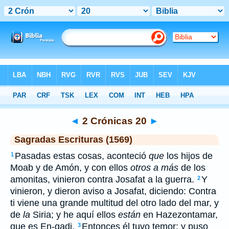
Biblia
>
SEV
> 2 Crónicas 20
◄
2 Crónicas 20
►
Sagradas Escrituras (1569)
Pasadas estas cosas, aconteció
que
los hijos de
1
Moab y de Amón, y con ellos
otros a más
de los
amonitas, vinieron contra Josafat a la guerra.
Y
2
vinieron, y dieron aviso a Josafat, diciendo: Contra
ti viene una grande multitud del otro lado del mar, y
de
la
Siria; y he aquí ellos
están
en Hazezontamar,
que es En-gadi.
Entonces él tuvo temor; y puso
3