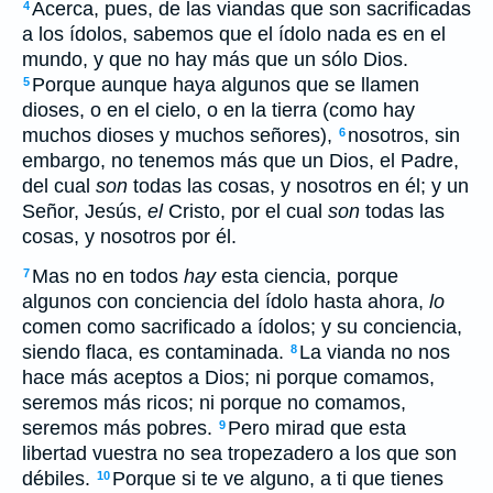
Acerca, pues, de las viandas que son sacrificadas
4
a los ídolos, sabemos que el ídolo nada es en el
mundo, y que no hay más que un sólo Dios.
Porque aunque haya algunos que se llamen
5
dioses, o en el cielo, o en la tierra (como hay
muchos dioses y muchos señores),
nosotros, sin
6
embargo, no tenemos más que un Dios, el Padre,
del cual
son
todas las cosas, y nosotros en él; y un
Señor, Jesús,
el
Cristo, por el cual
son
todas las
cosas, y nosotros por él.
Mas no en todos
hay
esta ciencia, porque
7
algunos con conciencia del ídolo hasta ahora,
lo
comen como sacrificado a ídolos; y su conciencia,
siendo flaca, es contaminada.
La vianda no nos
8
hace más aceptos a Dios; ni porque comamos,
seremos más ricos; ni porque no comamos,
seremos más pobres.
Pero mirad que esta
9
libertad vuestra no sea tropezadero a los que son
débiles.
Porque si te ve alguno, a ti que tienes
10