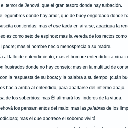
el temor de Jehová, que el gran tesoro donde hay turbación.
e legumbres donde hay amor, que de buey engordado donde ha
suscita contiendas; mas
el que
tarda en airarse, apacigua la renc
oso
es
como seto de espinos; mas la vereda de los rectos como
 al padre; mas el hombre necio menosprecia a su madre.
a al falto de entendimiento; mas el hombre entendido camina co
 frustrados donde no hay consejo; mas en la multitud de conse
con la respuesta de su boca; y la palabra a su tiempo, ¡cuán bu
es
hacia arriba al entendido, para apartarse del infierno abajo.
a de los soberbios; mas Él afirmará los linderos de la viuda.
ehová los pensamientos del malo; mas las
palabras
de los lim
odicioso; mas el que aborrece el soborno vivirá.