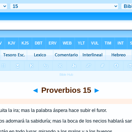
◄
Proverbios 15
►
ta la ira; mas la palabra áspera hace subir el furor.
os adornará la sabiduría; mas la boca de los necios hablará sa
stán
en todo lugar, mirando a los malos y a los buenos.