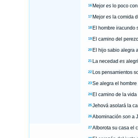
Mejor
es
lo poco con 
16
Mejor
es
la comida d
17
El hombre iracundo 
18
El camino del perez
19
El hijo sabio alegra
20
La necedad
es
alegrí
21
Los pensamientos son
22
Se alegra el hombre 
23
El camino de la vida
24
Jehová asolará la cas
25
Abominación
son
a J
26
Alborota su casa el c
27