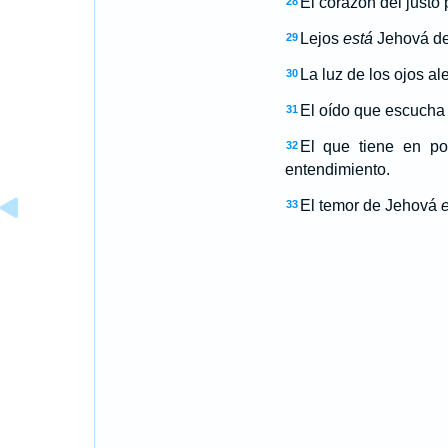
El corazón del justo
28
Lejos
está
Jehová de 
29
La luz de los ojos al
30
El oído que escucha 
31
El que tiene en po
32
entendimiento.
El temor de Jehová
33