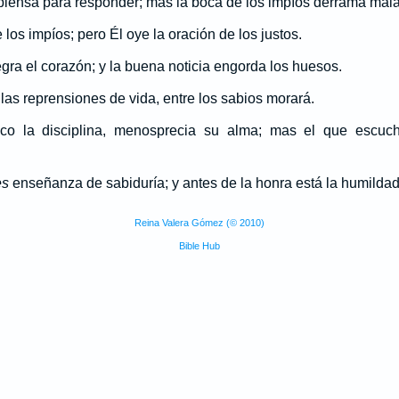
 piensa para responder; mas la boca de los impíos derrama mal
los impíos; pero Él oye la oración de los justos.
egra el corazón; y la buena noticia engorda los huesos.
las reprensiones de vida, entre los sabios morará.
co la disciplina, menosprecia su alma; mas el que escucha
es
enseñanza de sabiduría; y antes de la honra está la humildad
Reina Valera Gómez (© 2010)
Bible Hub