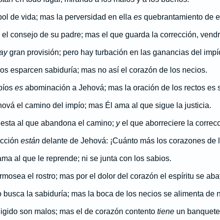
ol de vida; mas la perversidad en ella
es
quebrantamiento de es
el consejo de su padre; mas el que guarda la corrección, vendr
ay
gran provisión; pero hay turbación en las ganancias del impí
ios esparcen sabiduría; mas no así el corazón de los necios.
mpíos
es
abominación a Jehová; mas la oración de los rectos es 
ová el camino del impío; mas Él ama al que sigue la justicia.
esta al que abandona el camino;
y
el que aborreciere la correcc
rucción
están
delante de Jehová: ¡Cuánto más los corazones de 
ma al que le reprende; ni se junta con los sabios.
mosea el rostro; mas por el dolor del corazón el espíritu se aba
 busca la sabiduría; mas la boca de los necios se alimenta de
fligido son malos; mas el de corazón contento
tiene
un banquete 