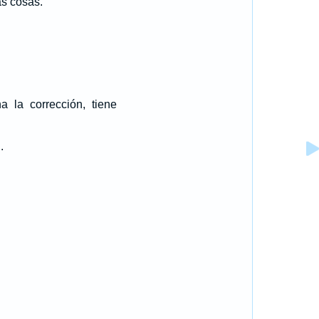
as cosas.
 la corrección, tiene
.