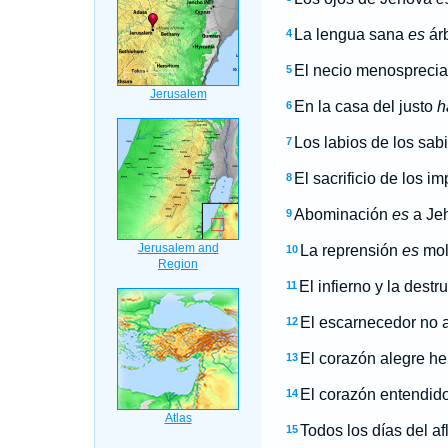
La lengua sana
es
árb
4
El necio menosprecia 
5
En la casa del justo
h
6
Los labios de los sab
7
El sacrificio de los i
8
Abominación
es
a Jeh
9
La reprensión
es
mol
10
El infierno y la dest
11
El escarnecedor no a
12
El corazón alegre her
13
El corazón entendido
14
Todos los días del a
15