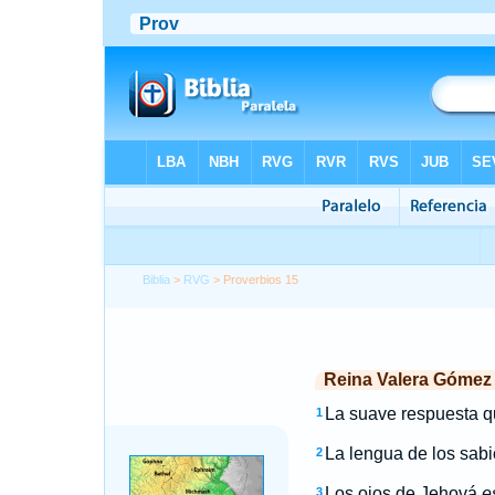
Biblia
>
RVG
> Proverbios 15
Reina Valera Gómez
La suave respuesta qui
1
La lengua de los sabi
2
Los ojos de Jehová
e
3