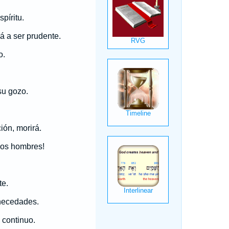
píritu.
á a ser prudente.
o.
su gozo.
ión, morirá.
los hombres!
te.
 necedades.
continuo.