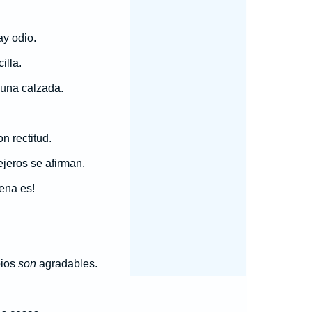
y odio.
illa.
 una calzada.
n rectitud.
jeros se afirman.
ena es!
pios
son
agradables.