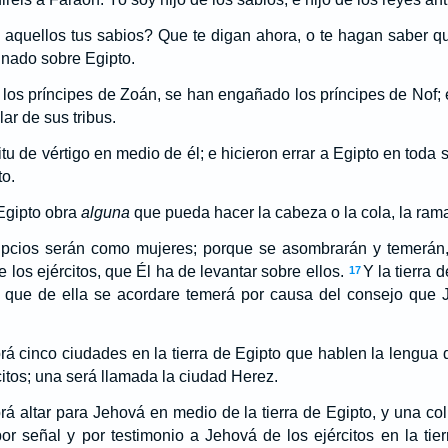
aquellos tus sabios? Que te digan ahora, o te hagan saber q
inado sobre Egipto.
los príncipes de Zoán, se han engañado los príncipes de Nof; 
ar de sus tribus.
tu de vértigo en medio de él; e hicieron errar a Egipto en toda
to.
Egipto obra
alguna
que pueda hacer la cabeza o la cola, la rama
ipcios serán como mujeres; porque se asombrarán y temerán,
los ejércitos, que Él ha de levantar sobre ellos.
Y la tierra
17
 que de ella se acordare temerá por causa del consejo que J
á cinco ciudades en la tierra de Egipto que hablen la lengua
citos; una será llamada la ciudad Herez.
á altar para Jehová en medio de la tierra de Egipto, y una c
or señal y por testimonio a Jehová de los ejércitos en la tie