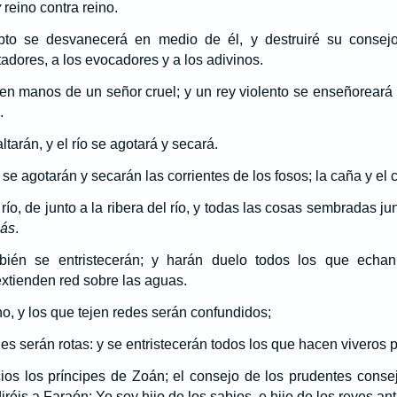
y
reino contra reino.
ipto se desvanecerá en medio de él, y destruiré su consejo
adores, a los evocadores y a los adivinos.
en manos de un señor cruel; y un rey violento se enseñoreará d
.
ltarán, y el río se agotará y secará.
, se agotarán y secarán las corrientes de los fosos; la caña y el 
río, de junto a la ribera del río, y todas las cosas sembradas jun
ás
.
ién se entristecerán; y harán duelo todos los que echan
extienden red sobre las aguas.
no, y los que tejen redes serán confundidos;
es serán rotas: y se entristecerán todos los que hacen viveros 
os los príncipes de Zoán; el consejo de los prudentes conse
éis a Faraón: Yo soy hijo de los sabios, e hijo de los reyes an