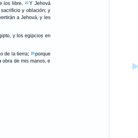
 los libre.
Y Jehová
21
acrificio y oblación; y
vertirán a Jehová, y les
ipto, y los egipcios en
 de la tierra;
porque
25
ia obra de mis manos, e