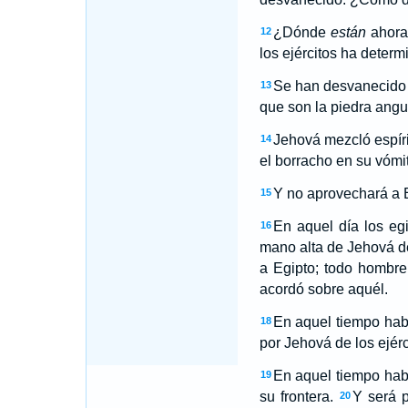
¿Dónde
están
ahora 
12
los ejércitos ha determ
Se han desvanecido 
13
que son la piedra angul
Jehová mezcló espíri
14
el borracho en su vómi
Y no aprovechará a 
15
En aquel día los eg
16
mano alta de Jehová de 
a Egipto; todo hombre
acordó sobre aquél.
En aquel tiempo habr
18
por Jehová de los ejér
En aquel tiempo habr
19
su frontera.
Y será p
20