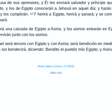
a de sus opresores, y Él les enviará salvador y príncipe que
o, y los de Egipto conocerán a Jehová en aquel día; y harán s
y los cumplirán.
Y herirá a Egipto, herirá y sanará; y se con
22
nará.
á una calzada de Egipto a Asiria, y los asirios entrarán en Eg
ervirán junto con los asirios.
el será tercero con Egipto y con Asiria; será bendición en medio
s los bendecirá, diciendo: Bendito el pueblo mío Egipto, y Asir
Reina Valera Gómez (© 2010)
Bible Hub