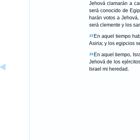
Jehová clamarán a caus
será conocido de Egipt
harán votos a Jehová, 
será clemente y los sa
En aquel tiempo habr
23
Asiria; y los egipcios s
En aquel tiempo, Isra
24
Jehová de los ejército
Israel mi heredad.