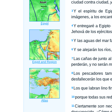
ciudad contra ciudad,
Y el espíritu de Eg
3
imágenes, a los encant
Y entregaré a Egipto 
4
Jehová de los ejércitos
Y las aguas del mar fa
5
Y se alejarán los ríos
6
Las cañas de junto al 
7
perderán, y no serán
m
Los pescadores tamb
8
desfallecerán los que 
Los que labran lino fi
9
porque todas sus red
10
Ciertamente
son
neci
11
desvanecido. ¿Cómo dir