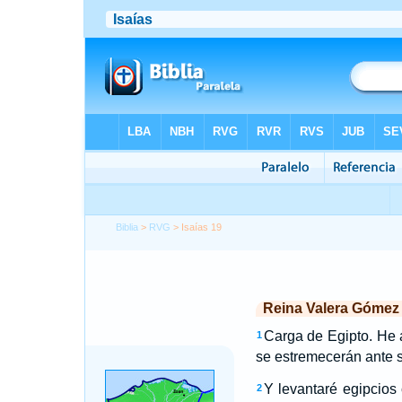
Biblia
>
RVG
> Isaías 19
Reina Valera Gómez
Carga de Egipto. He 
1
se estremecerán ante su
Y levantaré egipcios
2