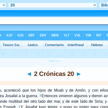
◄
2 Crónicas 20
►
s, aconteció
que
los hijos de Moab y de Amón, y con ello
ra Josafat a la guerra.
Entonces vinieron algunos y dieron avi
2
ande multitud del otro lado del mar, y de este lado de Siria; 
s
Engadi.
Y Josafat tuvo temor, y puso su rostro para cons
3