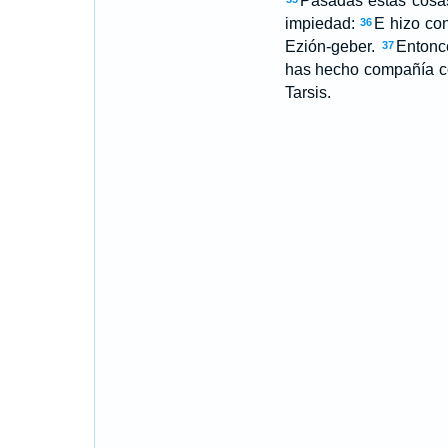
Pasadas estas cosas,
impiedad:
E hizo con
36
Ezión-geber.
Entonce
37
has hecho compañía con
Tarsis.