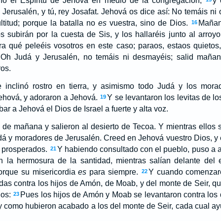
ino el Espíritu de Jehová en medio de la congregación,
y 
Jerusalén, y tú, rey Josafat. Jehová os dice así: No temáis ni
titud; porque la batalla no
es
vuestra, sino de Dios.
Mañan
16
os subirán por la cuesta de Sis, y los hallaréis junto al arroyo
a qué peleéis vosotros en este caso; paraos, estaos quietos,
 Oh Judá y Jerusalén, no temáis ni desmayéis; salid mañana
os.
 inclinó rostro en tierra, y asimismo todo Judá y los mor
ehová, y adoraron a Jehová.
Y se levantaron los levitas de lo
19
ar a Jehová el Dios de Israel a fuerte y alta voz.
de mañana y salieron al desierto de Tecoa. Y mientras ellos s
udá y moradores de Jerusalén. Creed en Jehová vuestro Dios, y 
s prosperados.
Y habiendo consultado con el pueblo, puso a 
21
 la hermosura de la santidad, mientras salían delante del ej
porque su misericordia
es
para siempre.
Y cuando comenzaro
22
s contra los hijos de Amón, de Moab, y del monte de Seir, qu
dos:
Pues los hijos de Amón y Moab se levantaron contra los 
23
; y como hubieron acabado a los del monte de Seir, cada cual ay