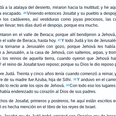
 a la atalaya del desierto, miraron hacia la multitud; y he aqu
a escapado.
Viniendo entonces Josafat y su pueblo a despoja
25
 los cadáveres, así vestiduras como joyas preciosos, las c
an llevar; tres días duró el despojo, porque era mucho.
untaron en el valle de Beraca; porque allí bendijeron a Jehová,
 el valle de Beraca, hasta hoy.
Y todo Judá y los de Jerusalé
27
para tornarse a Jerusalén con gozo, porque Jehová les habí
n a Jerusalén, a la casa de Jehová, con salterios, arpas, y tro
s los reinos de
aquella
tierra, cuando oyeron que Jehová hab
Y el reino de Josafat tuvo reposo; porque su Dios le dio reposo 
bre Judá. Treinta y cinco años
tenía
cuando comenzó a reinar, y
re de su madre
fue
Azuba, hija de Silhi.
Y anduvo en el camin
32
do lo recto ante los ojos de Jehová.
Con todo eso los lugares 
33
había enderezado su corazón al Dios de sus padres.
os de Josafat, primeros y postreros, he aquí están escritos 
al
es
hecha mención en el libro de los reyes de Israel.