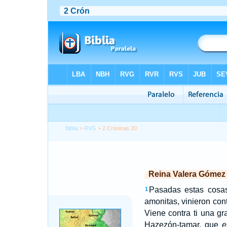
Biblia
>
RVG
> 2 Crónicas 20
Reina Valera Gómez
Pasadas estas cosa
1
amonitas, vinieron cont
Viene contra ti una gr
Hazezón-tamar, que
e