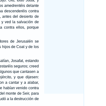
dijo: Oíd, todo Judá, y
 os amedrentéis delante
a descenderéis contra
, antes del desierto de
 y ved la salvación de
 contra ellos, porque
adores de Jerusalén se
s hijos de Coat y de los
alían, Josafat, estando
estaréis seguros; creed
algunos que cantasen a
ército, y que dijesen:
n a cantar y a alabar,
e habían venido contra
del monte de Seir, para
udó a la destrucción de