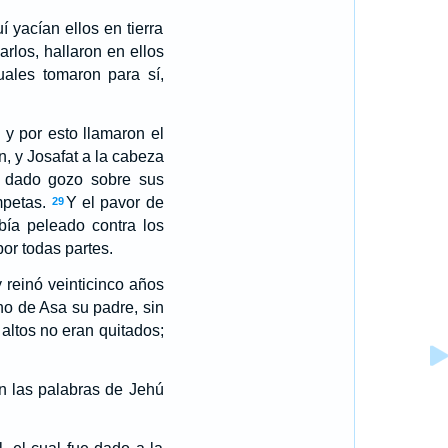
í yacían ellos en tierra
rlos, hallaron en ellos
uales tomaron para sí,
 y por esto llamaron el
n, y Josafat a la cabeza
a dado gozo sobre sus
mpetas.
Y el pavor de
29
ía peleado contra los
por todas partes.
 reinó veinticinco años
o de Asa su padre, sin
altos no eran quitados;
en las palabras de Jehú