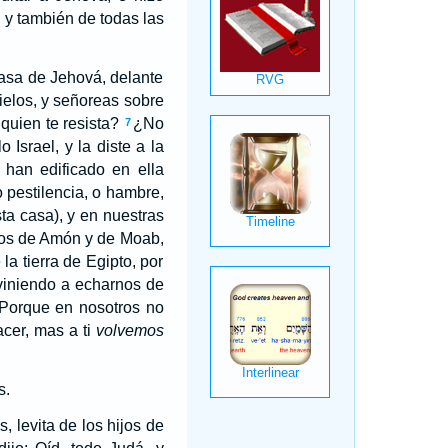
 y también de todas las
casa de Jehová, delante
ielos, y señoreas sobre
quien te resista?
¿No
7
Israel, y la diste a la
 han edificado en ella
o pestilencia, o hambre,
ta casa), y en nuestras
ijos de Amón y de Moab,
la tierra de Egipto, por
viniendo a echarnos de
 Porque en nosotros no
cer, mas a ti
volvemos
s.
s, levita de los hijos de