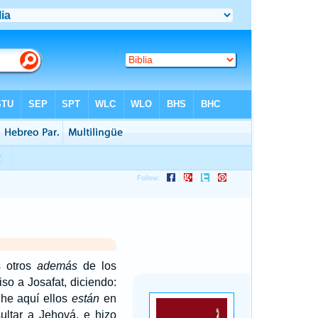
s otros
además
de los
so a Josafat, diciendo:
y he aquí ellos
están
en
ultar a Jehová, e hizo