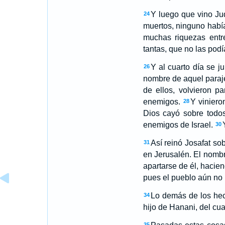
Y luego que vino Judá
24
muertos, ninguno habí
muchas riquezas entre
tantas, que no las podí
Y al cuarto día se j
26
nombre de aquel paraje
de ellos, volvieron 
enemigos.
Y viniero
28
Dios cayó sobre todo
enemigos de Israel.
30
Así reinó Josafat so
31
en Jerusalén. El nomb
apartarse de él, hacien
pues el pueblo aún no 
Lo demás de los hech
34
hijo de Hanani, del cu
35