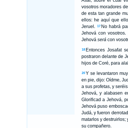
Asaf, sobre el cual v
vosotros moradores de 
de esta tan grande mul
ellos: he aquí que ell
Jeruel.
No habrá par
17
Jehová con vosotros.
Jehová
será
con vosotr
Entonces Josafat se
18
postraron delante de J
hijos de Coré, para alab
Y se levantaron muy 
20
en pie, dijo: Oídme, J
a sus profetas, y seréi
Jehová, y alabasen en
Glorificad a Jehová, 
Jehová puso emboscada
Judá, y fueron derrota
matarlos y destruirlos
su compañero.