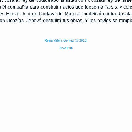
 Josafat rey de Judá trabó amistad con Ocozías rey de Israel
 él compañía para construir navíos que fuesen a Tarsis; y con
s Eliezer hijo de Dodava de Maresa, profetizó contra Josafat
 Ocozías, Jehová destruirá tus obras. Y los navíos se rompie
Reina Valera Gómez (© 2010)
Bible Hub