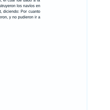
, el cual fue dado a la
struyeron los navíos en
, diciendo: Por cuanto
ron, y no pudieron ir a