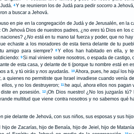
 Judá.
Y se reunieron los de Judá para pedir
socorro
a Jehová,
4
ron a buscar a Jehová.
puso en pie en la congregación de Judá y de Jerusalén, en la 
o: Oh Jehová Dios de nuestros padres, ¿no
eres
tú Dios en los c
s naciones? ¿
No está
en tu mano tal fuerza y poder, que no hay 
ue echaste a los moradores de esta tierra delante de tu pueblo 
tu amigo para siempre?
Y ellos han habitado en ella, y te
8
diciendo:
Si mal viniere sobre nosotros, o espada de castigo, 
9
nte de esta casa, y delante de ti (porque tu nombre
está
en es
s a ti, y tú oirás y
nos
ayudarás.
Ahora, pues, he aquí los h
10
, a quienes no permitiste que Israel invadiese cuando venía de 
 ellos, y no los destruyeron;
he aquí,
ahora
ellos nos pagan 
11
 diste en posesión.
¡Oh Dios nuestro! ¿No los juzgarás tú?
12
grande multitud que viene contra nosotros y no sabemos qué ha
n pie delante de Jehová, con sus niños, sus esposas y sus hijo
l hijo de Zacarías, hijo de Benaía, hijo de Jeiel, hijo de Matanía
15