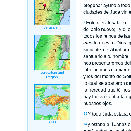
pregonar ayuno a todo
ciudades de Judá vinie
Entonces Josafat se 
5
del atrio nuevo;
y dij
6
todos los reinos de la
eres
tú nuestro Dios, q
simiente de Abraham 
santuario a tu nombre, 
nos presentaremos dela
tribulaciones clamaremo
y los del monte de Seir
lo cual se apartaron de
la heredad que tú nos
hay fuerza contra tan 
nuestros ojos.
Y todo Judá estaba e
13
y estaba allí Jahazie
14