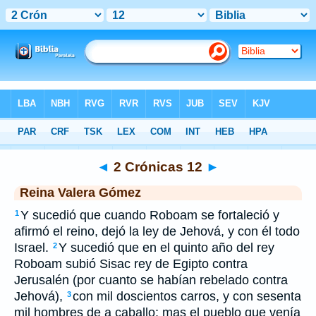
Biblia
>
RVG
> 2 Crónicas 12
◄
2 Crónicas 12
►
Reina Valera Gómez
Y sucedió que cuando Roboam se fortaleció y
1
afirmó el reino, dejó la ley de Jehová, y con él todo
Israel.
Y sucedió que en el quinto año del rey
2
Roboam subió Sisac rey de Egipto contra
Jerusalén (por cuanto se habían rebelado contra
Jehová),
con mil doscientos carros, y con sesenta
3
mil hombres de a caballo; mas el pueblo que venía