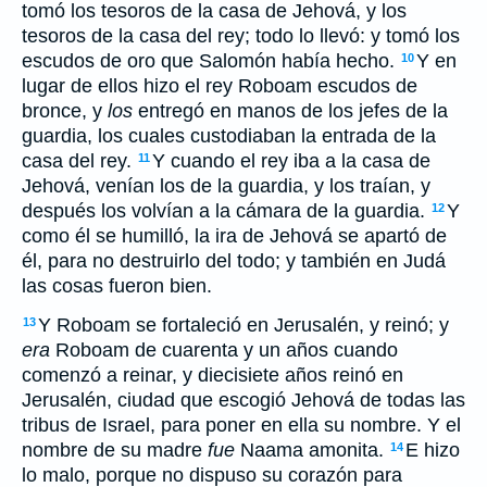
tomó los tesoros de la casa de Jehová, y los
tesoros de la casa del rey; todo lo llevó: y tomó los
escudos de oro que Salomón había hecho.
Y en
10
lugar de ellos hizo el rey Roboam escudos de
bronce, y
los
entregó en manos de los jefes de la
guardia, los cuales custodiaban la entrada de la
casa del rey.
Y cuando el rey iba a la casa de
11
Jehová, venían los de la guardia, y los traían, y
después los volvían a la cámara de la guardia.
Y
12
como él se humilló, la ira de Jehová se apartó de
él, para no destruirlo del todo; y también en Judá
las cosas fueron bien.
Y Roboam se fortaleció en Jerusalén, y reinó; y
13
era
Roboam de cuarenta y un años cuando
comenzó a reinar, y diecisiete años reinó en
Jerusalén, ciudad que escogió Jehová de todas las
tribus de Israel, para poner en ella su nombre. Y el
nombre de su madre
fue
Naama amonita.
E hizo
14
lo malo, porque no dispuso su corazón para