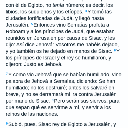
con él de Egipto, no
tenía
número; es decir, los
libios, los suquienos y los etíopes.
Y tomó las
4
ciudades fortificadas de Judá, y llegó hasta
Jerusalén.
Entonces vino Semaías profeta a
5
Roboam y
a
los príncipes de Judá, que estaban
reunidos en Jerusalén por causa de Sisac, y les
dijo: Así dice Jehová: Vosotros me habéis dejado,
y yo también os he dejado en manos de Sisac.
Y
6
los príncipes de Israel y el rey se humillaron, y
dijeron: Justo
es
Jehová.
Y como vio Jehová que se habían humillado, vino
7
palabra de Jehová a Semaías, diciendo: Se han
humillado; no los destruiré; antes los salvaré en
breve, y no se derramará mi ira contra Jerusalén
por mano de Sisac.
Pero serán sus siervos; para
8
que sepan qué es servirme a mí, y servir a los
reinos de las naciones.
Subió, pues, Sisac rey de Egipto a Jerusalén, y
9