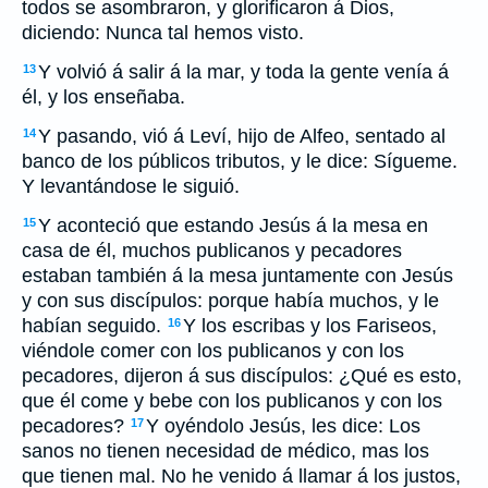
todos se asombraron, y glorificaron á Dios,
diciendo: Nunca tal hemos visto.
Y volvió á salir á la mar, y toda la gente venía á
13
él, y los enseñaba.
Y pasando, vió á Leví, hijo de Alfeo, sentado al
14
banco de los públicos tributos, y le dice: Sígueme.
Y levantándose le siguió.
Y aconteció que estando Jesús á la mesa en
15
casa de él, muchos publicanos y pecadores
estaban también á la mesa juntamente con Jesús
y con sus discípulos: porque había muchos, y le
habían seguido.
Y los escribas y los Fariseos,
16
viéndole comer con los publicanos y con los
pecadores, dijeron á sus discípulos: ¿Qué es esto,
que él come y bebe con los publicanos y con los
pecadores?
Y oyéndolo Jesús, les dice: Los
17
sanos no tienen necesidad de médico, mas los
que tienen mal. No he venido á llamar á los justos,