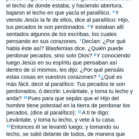
el techo de donde estaba, y haciendo abertura,
bajaron el lecho en que yacía el paralítico.
Y
5
viendo Jesús la fe de ellos, dice al paralítico: Hijo,
tus pecados te son perdonados.
Y estaban allí
6
sentados algunos de los escribas, los cuales
pensando en sus corazones,
Decían: ¿Por qué
7
habla éste así? Blasfemias dice. ¿Quién puede
perdonar pecados, sino solo Dios?
Y conociendo
8
luego Jesús en su espíritu que pensaban así
dentro de sí mismos, les dijo: ¿Por qué pensáis
estas cosas en vuestros corazones?
¿Qué es
9
más fácil, decir al paralítico: Tus pecados te son
perdonados, ó decirle: Levántate, y toma tu lecho y
anda?
Pues para que sepáis que el Hijo del
10
hombre tiene potestad en la tierra de perdonar los
pecados, (dice al paralítico):
A ti te digo:
11
Levántate, y toma tu lecho, y vete á tu casa.
Entonces él se levantó luego, y tomando su
12
lecho, se salió delante de todos, de manera que