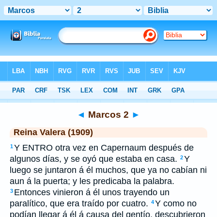
Biblia
>
RVR 1909
> Marcos 2
◄
Marcos 2
►
Reina Valera (1909)
Y ENTRO otra vez en Capernaum después de
1
algunos días, y se oyó que estaba en casa.
Y
2
luego se juntaron á él muchos, que ya no cabían ni
aun á la puerta; y les predicaba la palabra.
Entonces vinieron á él unos trayendo un
3
paralítico, que era traído por cuatro.
Y como no
4
podían llegar á él á causa del gentío, descubrieron