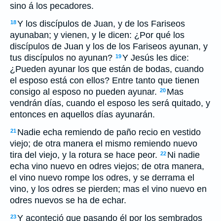
sino á los pecadores.
Y los discípulos de Juan, y de los Fariseos
18
ayunaban; y vienen, y le dicen: ¿Por qué los
discípulos de Juan y los de los Fariseos ayunan, y
tus discípulos no ayunan?
Y Jesús les dice:
19
¿Pueden ayunar los que están de bodas, cuando
el esposo está con ellos? Entre tanto que tienen
consigo al esposo no pueden ayunar.
Mas
20
vendrán días, cuando el esposo les será quitado, y
entonces en aquellos días ayunarán.
Nadie echa remiendo de paño recio en vestido
21
viejo; de otra manera el mismo remiendo nuevo
tira del viejo, y la rotura se hace peor.
Ni nadie
22
echa vino nuevo en odres viejos; de otra manera,
el vino nuevo rompe los odres, y se derrama el
vino, y los odres se pierden; mas el vino nuevo en
odres nuevos se ha de echar.
Y aconteció que pasando él por los sembrados
23