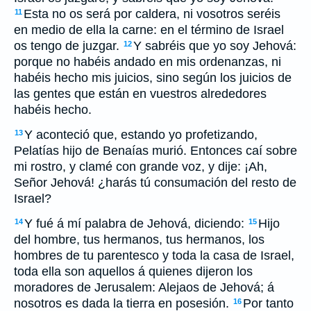
Esta no os será por caldera, ni vosotros seréis
11
en medio de ella la carne: en el término de Israel
os tengo de juzgar.
Y sabréis que yo soy Jehová:
12
porque no habéis andado en mis ordenanzas, ni
habéis hecho mis juicios, sino según los juicios de
las gentes que están en vuestros alrededores
habéis hecho.
Y aconteció que, estando yo profetizando,
13
Pelatías hijo de Benaías murió. Entonces caí sobre
mi rostro, y clamé con grande voz, y dije: ¡Ah,
Señor Jehová! ¿harás tú consumación del resto de
Israel?
Y fué á mí palabra de Jehová, diciendo:
Hijo
14
15
del hombre, tus hermanos, tus hermanos, los
hombres de tu parentesco y toda la casa de Israel,
toda ella son aquellos á quienes dijeron los
moradores de Jerusalem: Alejaos de Jehová; á
nosotros es dada la tierra en posesión.
Por tanto
16