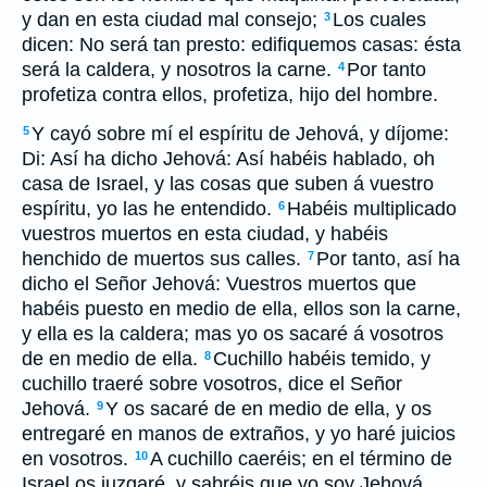
y dan en esta ciudad mal consejo;
Los cuales
3
dicen: No será tan presto: edifiquemos casas: ésta
será la caldera, y nosotros la carne.
Por tanto
4
profetiza contra ellos, profetiza, hijo del hombre.
Y cayó sobre mí el espíritu de Jehová, y díjome:
5
Di: Así ha dicho Jehová: Así habéis hablado, oh
casa de Israel, y las cosas que suben á vuestro
espíritu, yo las he entendido.
Habéis multiplicado
6
vuestros muertos en esta ciudad, y habéis
henchido de muertos sus calles.
Por tanto, así ha
7
dicho el Señor Jehová: Vuestros muertos que
habéis puesto en medio de ella, ellos son la carne,
y ella es la caldera; mas yo os sacaré á vosotros
de en medio de ella.
Cuchillo habéis temido, y
8
cuchillo traeré sobre vosotros, dice el Señor
Jehová.
Y os sacaré de en medio de ella, y os
9
entregaré en manos de extraños, y yo haré juicios
en vosotros.
A cuchillo caeréis; en el término de
10
Israel os juzgaré, y sabréis que yo soy Jehová.