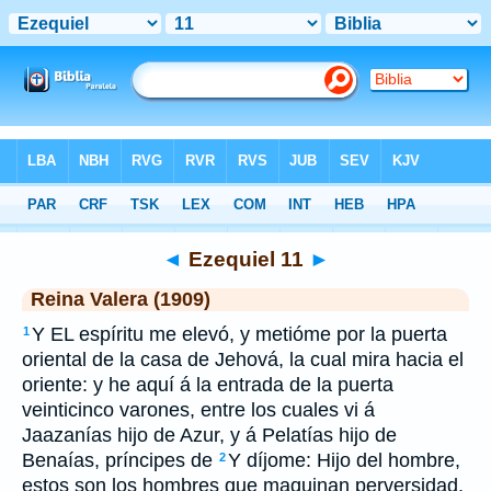
Biblia
>
RVR 1909
> Ezequiel 11
◄
Ezequiel 11
►
Reina Valera (1909)
Y EL espíritu me elevó, y metióme por la puerta
1
oriental de la casa de Jehová, la cual mira hacia el
oriente: y he aquí á la entrada de la puerta
veinticinco varones, entre los cuales vi á
Jaazanías hijo de Azur, y á Pelatías hijo de
Benaías, príncipes de
Y díjome: Hijo del hombre,
2
estos son los hombres que maquinan perversidad,