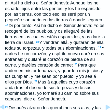
di: Así ha dicho el Señor Jehová: Aunque los he
echado lejos entre las gentes, y los he esparcido
por las tierras, con todo eso les seré por un
pequeño santuario en las tierras á donde llegaren.
Di por tanto: Así ha dicho el Señor Jehová: Yo os
17
recogeré de los pueblos, y os allegaré de las
tierras en las cuales estáis esparcidos, y os daré la
tierra de Israel.
Y vendrán allá, y quitarán de ella
18
todas su torpezas, y todas sus abominaciones.
Y
19
darles he un corazón, y espíritu nuevo daré en sus
entrañas; y quitaré el corazón de piedra de su
carne, y daréles corazón de carne;
Para que
20
anden en mis ordenanzas, y guarden mis juicios y
los cumplan, y me sean por pueblo, y yo sea á
ellos por Dios.
Mas á aquellos cuyo corazón
21
anda tras el deseo de sus torpezas y de sus
abominaciones, yo tornaré su camino sobre sus
cabezas, dice el Señor Jehová.
Después alzaron los querubines sus alas, y las
22