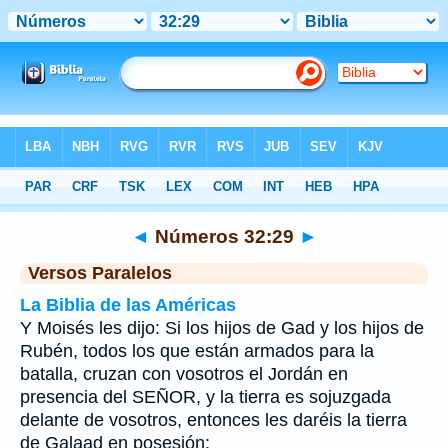
Biblia
>
Números
>
Capítulo 32
> Verso 29
◄
Números 32:29
►
Versos Paralelos
La Biblia de las Américas
Y Moisés les dijo: Si los hijos de Gad y los hijos de
Rubén, todos los que están armados para la
batalla, cruzan con vosotros el Jordán en
presencia del SEÑOR, y la tierra es sojuzgada
delante de vosotros, entonces les daréis la tierra
de Galaad en posesión;