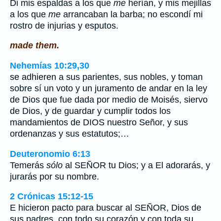
Di mis espaldas a los que
me
herían, y mis mejillas
a los que
me
arrancaban la barba; no escondí mi
rostro de injurias y esputos.
made them.
Nehemías 10:29,30
se adhieren a sus parientes, sus nobles, y toman
sobre sí un voto y un juramento de andar en la ley
de Dios que fue dada por medio de Moisés, siervo
de Dios, y de guardar y cumplir todos los
mandamientos de DIOS nuestro Señor, y sus
ordenanzas y sus estatutos;…
Deuteronomio 6:13
Temerás
sólo
al SEÑOR tu Dios; y a El adorarás, y
jurarás por su nombre.
2 Crónicas 15:12-15
E hicieron pacto para buscar al SEÑOR, Dios de
sus padres, con todo su corazón y con toda su