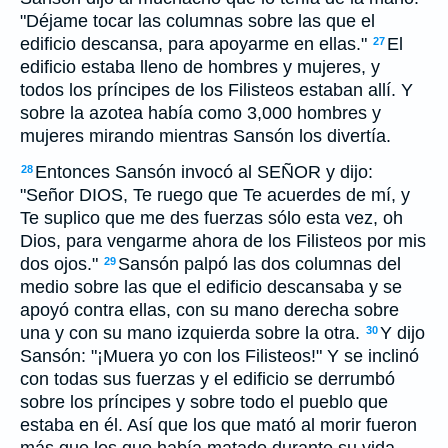
"Déjame tocar las columnas sobre las que el
edificio descansa, para apoyarme en ellas."
El
27
edificio estaba lleno de hombres y mujeres, y
todos los príncipes de los Filisteos estaban allí. Y
sobre la azotea había como 3,000 hombres y
mujeres mirando mientras Sansón los divertía.
Entonces Sansón invocó al SEÑOR y dijo:
28
"Señor DIOS, Te ruego que Te acuerdes de mí, y
Te suplico que me des fuerzas sólo esta vez, oh
Dios, para vengarme ahora de los Filisteos por mis
dos ojos."
Sansón palpó las dos columnas del
29
medio sobre las que el edificio descansaba y se
apoyó contra ellas, con su mano derecha sobre
una y con su mano izquierda sobre la otra.
Y dijo
30
Sansón: "¡Muera yo con los Filisteos!" Y se inclinó
con todas sus fuerzas y el edificio se derrumbó
sobre los príncipes y sobre todo el pueblo que
estaba en él. Así que los que mató al morir fueron