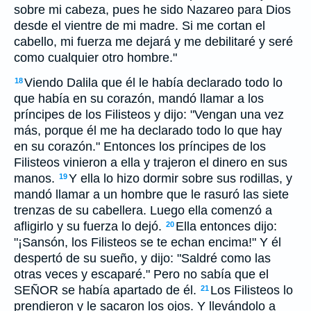
sobre mi cabeza, pues he sido Nazareo para Dios
desde el vientre de mi madre. Si me cortan el
cabello, mi fuerza me dejará y me debilitaré y seré
como cualquier otro hombre."
Viendo Dalila que él le había declarado todo lo
18
que había en su corazón, mandó llamar a los
príncipes de los Filisteos y dijo: "Vengan una vez
más, porque él me ha declarado todo lo que hay
en su corazón." Entonces los príncipes de los
Filisteos vinieron a ella y trajeron el dinero en sus
manos.
Y ella lo hizo dormir sobre sus rodillas, y
19
mandó llamar a un hombre que le rasuró las siete
trenzas de su cabellera. Luego ella comenzó a
afligirlo y su fuerza lo dejó.
Ella entonces dijo:
20
"¡Sansón, los Filisteos se te echan encima!" Y él
despertó de su sueño, y dijo: "Saldré como las
otras veces y escaparé." Pero no sabía que el
SEÑOR se había apartado de él.
Los Filisteos lo
21
prendieron y le sacaron los ojos. Y llevándolo a