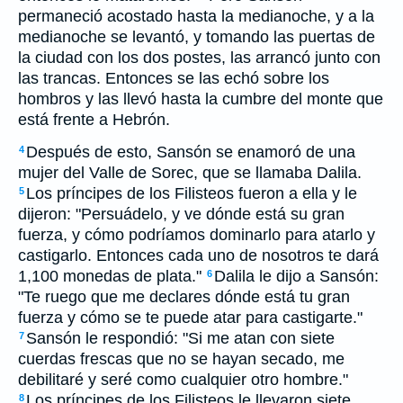
permaneció acostado hasta la medianoche, y a la
medianoche se levantó, y tomando las puertas de
la ciudad con los dos postes, las arrancó junto con
las trancas. Entonces se las echó sobre los
hombros y las llevó hasta la cumbre del monte que
está frente a Hebrón.
Después de esto, Sansón se enamoró de una
4
mujer del Valle de Sorec, que se llamaba Dalila.
Los príncipes de los Filisteos fueron a ella y le
5
dijeron: "Persuádelo, y ve dónde está su gran
fuerza, y cómo podríamos dominarlo para atarlo y
castigarlo. Entonces cada uno de nosotros te dará
1,100 monedas de plata."
Dalila le dijo a Sansón:
6
"Te ruego que me declares dónde está tu gran
fuerza y cómo se te puede atar para castigarte."
Sansón le respondió: "Si me atan con siete
7
cuerdas frescas que no se hayan secado, me
debilitaré y seré como cualquier otro hombre."
Los príncipes de los Filisteos le llevaron siete
8