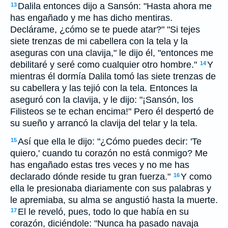
Dalila entonces dijo a Sansón: "Hasta ahora me
13
has engañado y me has dicho mentiras.
Declárame, ¿cómo se te puede atar?" "Si tejes
siete trenzas de mi cabellera con la tela y la
aseguras con una clavija," le dijo él, "entonces me
debilitaré y seré como cualquier otro hombre."
Y
14
mientras él dormía Dalila tomó las siete trenzas de
su cabellera y las tejió con la tela. Entonces la
aseguró con la clavija, y le dijo: "¡Sansón, los
Filisteos se te echan encima!" Pero él despertó de
su sueño y arrancó la clavija del telar y la tela.
Así que ella le dijo: "¿Cómo puedes decir: 'Te
15
quiero,' cuando tu corazón no está conmigo? Me
has engañado estas tres veces y no me has
declarado dónde reside tu gran fuerza."
Y como
16
ella le presionaba diariamente con sus palabras y
le apremiaba, su alma se angustió hasta la muerte.
El le reveló, pues, todo lo que había en su
17
corazón, diciéndole: "Nunca ha pasado navaja