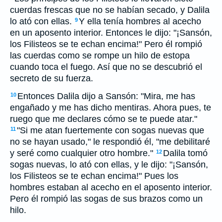
cuerdas frescas que no se habían secado, y Dalila
lo ató con ellas.
Y ella tenía hombres al acecho
9
en un aposento interior. Entonces le dijo: "¡Sansón,
los Filisteos se te echan encima!" Pero él rompió
las cuerdas como se rompe un hilo de estopa
cuando toca el fuego. Así que no se descubrió el
secreto de su fuerza.
Entonces Dalila dijo a Sansón: "Mira, me has
10
engañado y me has dicho mentiras. Ahora pues, te
ruego que me declares cómo se te puede atar."
"Si me atan fuertemente con sogas nuevas que
11
no se hayan usado," le respondió él, "me debilitaré
y seré como cualquier otro hombre."
Dalila tomó
12
sogas nuevas, lo ató con ellas, y le dijo: "¡Sansón,
los Filisteos se te echan encima!" Pues los
hombres estaban al acecho en el aposento interior.
Pero él rompió las sogas de sus brazos como un
hilo.