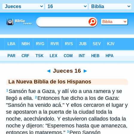
Biblia
>
NBLH
> Jueces 16
◄
Jueces 16
►
La Nueva Biblia de los Hispanos
Sansón fue a Gaza, y allí vio a una ramera y se
1
llegó a ella.
Entonces fue dicho a los de Gaza:
2
"Sansón ha venido acá." Y ellos cercaron el lugar y
se apostaron a la puerta de la ciudad toda la
noche, acechándolo. Y estuvieron callados toda la
noche y dijeron: "Esperemos hasta que amanezca,
entonces lo mataremos."
Pero Sansón
3