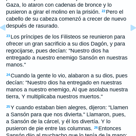
Gaza, lo ataron con cadenas de bronce y lo
pusieron a girar el molino en la prisión.
Pero el
22
cabello de su cabeza comenzó a crecer de nuevo
después de rasurado.
Los príncipes de los Filisteos se reunieron para
23
ofrecer un gran sacrificio a su dios Dagón, y para
regocijarse, pues decían: "Nuestro dios ha
entregado a nuestro enemigo Sansón en nuestras
manos."
Cuando la gente lo vio, alabaron a su dios, pues
24
decían: "Nuestro dios ha entregado en nuestras
manos a nuestro enemigo, Al que asolaba nuestra
tierra, Y multiplicaba nuestros muertos."
Y cuando estaban bien alegres, dijeron: "Llamen
25
a Sansón para que nos divierta." Llamaron, pues,
a Sansón de la cárcel, y él los divertía. Y lo
pusieron de pie entre las columnas.
Entonces
26
Sansón dijo al muchacho que lo tenía de la mano: