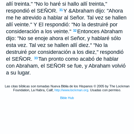
allí treinta." "No lo haré si hallo allí treinta,"
respondió el SEÑOR.
Y &Abraham dijo: "Ahora
31
me he atrevido a hablar al Señor. Tal vez se hallen
allí veinte." Y El respondió: "No la destruiré por
consideración a los veinte."
Entonces Abraham
32
dijo: "No se enoje ahora el Señor, y hablaré sólo
esta vez. Tal vez se hallen allí diez." "No la
destruiré por consideración a los diez," respondió
el SEÑOR.
Tan pronto como acabó de hablar
33
con Abraham, el SEÑOR se fue, y Abraham volvió
a su lugar.
Las citas bíblicas son tomadas Nueva Biblia de los Hispanos © 2005 by The Lockman
Foundation, La Habra, Calif,
http://www.lockman.org
. Usadas con permiso.
Bible Hub