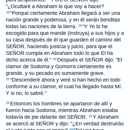
"¿Ocultaré a Abraham lo que voy a hacer?
"Porque ciertamente Abraham llegará a ser una
18
nación grande y poderosa, y en él serán benditas
todas las naciones de la tierra.
"Y Yo lo he
19
escogido para que mande (instruya) a sus hijos y a
su casa después de él que guarden el camino del
SEÑOR, haciendo justicia y juicio, para que el
SEÑOR cumpla en Abraham todo lo que El ha
dicho acerca de él."
Después el SEÑOR dijo: "El
20
clamor de Sodoma y Gomorra ciertamente es
grande, y su pecado es sumamente grave.
"Descenderé ahora y veré si han hecho en todo
21
conforme a su clamor, el cual ha llegado hasta Mí.
Y si no, lo sabré."
Entonces los hombres se apartaron de allí y
22
fueron hacia Sodoma, mientras Abraham estaba
todavía de pie delante del SEÑOR.
Y Abraham
23
se acercó al SEÑOR y dijo: "¿En verdad destruirás
24