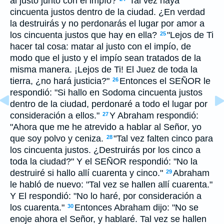
al justo junto con el impío?
"Tal vez haya
cincuenta justos dentro de la ciudad. ¿En verdad
la destruirás y no perdonarás el lugar por amor a
los cincuenta justos que hay en ella?
"Lejos de Ti
25
hacer tal cosa: matar al justo con el impío, de
modo que el justo y el impío sean tratados de la
misma manera. ¡Lejos de Ti! El Juez de toda la
tierra, ¿no hará justicia?"
Entonces el SEÑOR le
26
respondió: "Si hallo en Sodoma cincuenta justos
dentro de la ciudad, perdonaré a todo el lugar por
consideración a ellos."
Y Abraham respondió:
27
"Ahora que me he atrevido a hablar al Señor, yo
que soy polvo y ceniza.
"Tal vez falten cinco para
28
los cincuenta justos. ¿Destruirás por los cinco a
toda la ciudad?" Y el SEÑOR respondió: "No la
destruiré si hallo allí cuarenta y cinco."
Abraham
29
le habló de nuevo: "Tal vez se hallen allí cuarenta."
Y El respondió: "No lo haré, por consideración a
los cuarenta."
Entonces Abraham dijo: "No se
30
enoje ahora el Señor, y hablaré. Tal vez se hallen