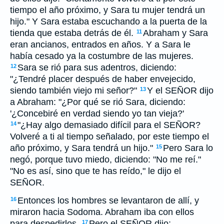
tiempo el año próximo, y Sara tu mujer tendrá un
hijo." Y Sara estaba escuchando a la puerta de la
tienda que estaba detrás de él.
Abraham y Sara
11
eran ancianos, entrados en años. Y a Sara le
había cesado ya la costumbre de las mujeres.
Sara se rió para sus adentros, diciendo:
12
"¿Tendré placer después de haber envejecido,
siendo también viejo mi señor?"
Y el SEÑOR dijo
13
a Abraham: "¿Por qué se rió Sara, diciendo:
'¿Concebiré en verdad siendo yo tan vieja?'
"¿Hay algo demasiado difícil para el SEÑOR?
14
Volveré a ti al tiempo señalado, por este tiempo el
año próximo, y Sara tendrá un hijo."
Pero Sara lo
15
negó, porque tuvo miedo, diciendo: "No me reí."
"No es así, sino que te has reído," le dijo el
SEÑOR.
Entonces los hombres se levantaron de allí, y
16
miraron hacia Sodoma. Abraham iba con ellos
para despedirlos.
Pero el SEÑOR dijo:
17