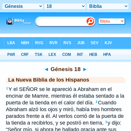
Biblia
>
NBLH
> Génesis 18
◄
Génesis 18
►
La Nueva Biblia de los Hispanos
Y el SEÑOR se le apareció a Abraham en el
1
encinar de Mamre, mientras él estaba sentado a la
puerta de la tienda en el calor del día.
Cuando
2
Abraham alzó los ojos y miró, había tres hombres
parados frente a él. Al verlos corrió de la puerta de
la tienda a recibirlos, y se postró en tierra,
y dijo:
3
"Señor mío, si ahora he hallado gracia ante sus