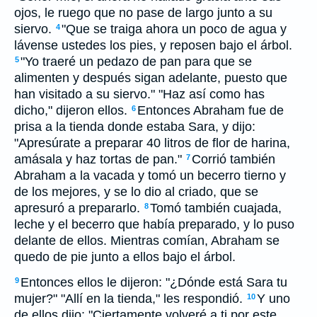
ojos, le ruego que no pase de largo junto a su
siervo.
"Que se traiga ahora un poco de agua y
4
lávense ustedes los pies, y reposen bajo el árbol.
"Yo traeré un pedazo de pan para que se
5
alimenten y después sigan adelante, puesto que
han visitado a su siervo." "Haz así como has
dicho," dijeron ellos.
Entonces Abraham fue de
6
prisa a la tienda donde estaba Sara, y dijo:
"Apresúrate a preparar 40 litros de flor de harina,
amásala y haz tortas de pan."
Corrió también
7
Abraham a la vacada y tomó un becerro tierno y
de los mejores, y se lo dio al criado, que se
apresuró a prepararlo.
Tomó también cuajada,
8
leche y el becerro que había preparado, y lo puso
delante de ellos. Mientras comían, Abraham se
quedo de pie junto a ellos bajo el árbol.
Entonces ellos le dijeron: "¿Dónde está Sara tu
9
mujer?" "Allí en la tienda," les respondió.
Y uno
10
de ellos dijo: "Ciertamente volveré a ti por este