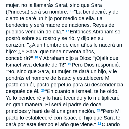
mujer, no la llamarás Sarai, sino que Sara
(Princesa) será su nombre.
"La bendeciré, y de
16
cierto te daré un hijo por medio de ella. La
bendeciré y será madre de naciones. Reyes de
pueblos vendrán de ella."
Entonces Abraham se
17
postró sobre su rostro y se rió, y dijo en su
corazón: "¿A un hombre de cien años le nacerá un
hijo? ¿Y Sara, que tiene noventa años,
concebirá?"
Y Abraham dijo a Dios: "¡Ojalá que
18
Ismael viva delante de Ti!"
Pero Dios respondió:
19
"No, sino que Sara, tu mujer, te dará un hijo, y le
pondrás el nombre de Isaac; y estableceré Mi
pacto con él, pacto perpetuo para su descendencia
después de él.
"En cuanto a Ismael, te he oído.
20
Yo lo bendeciré y lo haré fecundo y lo multiplicaré
en gran manera. El será el padre de doce
príncipes y haré de él una gran nación.
"Pero Mi
21
pacto lo estableceré con Isaac, el hijo que Sara te
dará por este tiempo el año que viene."
Cuando
22