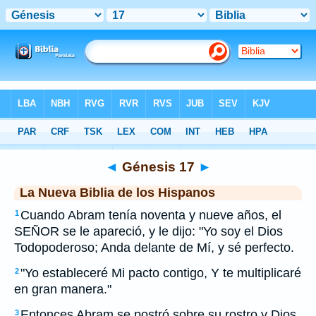
Biblia
>
NBLH
> Génesis 17
◄
Génesis 17
►
La Nueva Biblia de los Hispanos
Cuando Abram tenía noventa y nueve años, el
1
SEÑOR se le apareció, y le dijo: "Yo soy el Dios
Todopoderoso; Anda delante de Mí, y sé perfecto.
"Yo estableceré Mi pacto contigo, Y te multiplicaré
2
en gran manera."
Entonces Abram se postró sobre su rostro y Dios
3