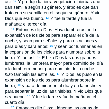
así.
Y produjo la tierra vegetación: hierbas que
12
dan semilla según su género, y árboles que dan
fruto con su semilla en él, según su género. Y vio
Dios que
era
bueno.
Y fue la tarde y fue la
13
mañana: el tercer día.
Entonces dijo Dios: Haya lumbreras en la
14
expansión de los cielos para separar el día de la
noche, y sean para señales y para estaciones y
para días y
para
años;
y sean por luminarias en
15
la expansión de los cielos para alumbrar sobre la
tierra. Y fue así.
E hizo Dios las dos grandes
16
lumbreras, la lumbrera mayor para dominio del día
y la lumbrera menor para dominio de la noche;
hizo
también las estrellas.
Y Dios las puso en la
17
expansión de los cielos para alumbrar sobre la
tierra,
y para dominar en el día y en la noche, y
18
para separar la luz de las tinieblas. Y vio Dios que
era
bueno.
Y fue la tarde y fue la mañana: el
19
cuarto día.
Entonces dijo Dios: Llénense las aguas de
20