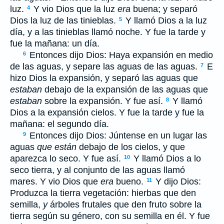
luz.
Y vio Dios que la luz
era
buena; y separó
4
Dios la luz de las tinieblas.
Y llamó Dios a la luz
5
día, y a las tinieblas llamó noche. Y fue la tarde y
fue la mañana: un día.
Entonces dijo Dios: Haya expansión en medio
6
de las aguas, y separe las aguas de las aguas.
E
7
hizo Dios la expansión, y separó las aguas que
estaban
debajo de la expansión de las aguas que
estaban
sobre la expansión. Y fue así.
Y llamó
8
Dios a la expansión cielos. Y fue la tarde y fue la
mañana: el segundo día.
Entonces dijo Dios: Júntense en un lugar las
9
aguas
que están
debajo de los cielos, y que
aparezca lo seco. Y fue así.
Y llamó Dios a lo
10
seco tierra, y al conjunto de las aguas llamó
mares. Y vio Dios que
era
bueno.
Y dijo Dios:
11
Produzca la tierra vegetación: hierbas que den
semilla,
y
árboles frutales que den fruto sobre la
tierra según su género, con su semilla en él. Y fue