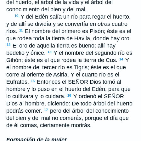
del huerto, el árbol de la vida y el árbol del
conocimiento del bien y del mal.
Y del Edén salía un río para regar el huerto,
10
y de allí se dividía y se convertía en
otros
cuatro
ríos.
El nombre del primero es Pisón; éste es el
11
que rodea toda la tierra de Havila, donde hay oro.
El oro de aquella tierra es bueno; allí hay
12
bedelio y ónice.
Y el nombre del segundo río es
13
Gihón; éste es el que rodea la tierra de Cus.
Y
14
el nombre del tercer río es Tigris; éste es el que
corre al oriente de Asiria. Y el cuarto río es el
Eufrates.
Entonces el S
EÑOR
Dios tomó al
15
hombre y lo puso en el huerto del Edén, para que
lo cultivara y lo cuidara.
Y ordenó el S
EÑOR
16
Dios al hombre, diciendo: De todo árbol del huerto
podrás comer,
pero del árbol del conocimiento
17
del bien y del mal no comerás, porque el día que
de él comas, ciertamente morirás.
Formación de la mujer