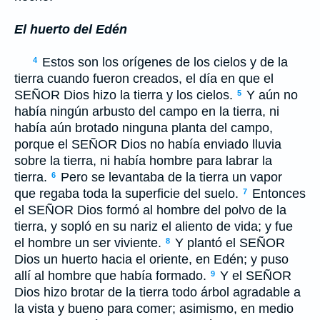
El huerto del Edén
Estos son los orígenes de los cielos y de la
4
tierra cuando fueron creados, el día en que el
S
EÑOR
Dios hizo la tierra y los cielos.
Y aún no
5
había ningún arbusto del campo en la tierra, ni
había aún brotado ninguna planta del campo,
porque el S
EÑOR
Dios no había enviado lluvia
sobre la tierra, ni había hombre para labrar la
tierra.
Pero se levantaba de la tierra un vapor
6
que regaba toda la superficie del suelo.
Entonces
7
el S
EÑOR
Dios formó al hombre del polvo de la
tierra, y sopló en su nariz el aliento de vida; y fue
el hombre un ser viviente.
Y plantó el S
EÑOR
8
Dios un huerto hacia el oriente, en Edén; y puso
allí al hombre que había formado.
Y el S
EÑOR
9
Dios hizo brotar de la tierra todo árbol agradable a
la vista y bueno para comer; asimismo, en medio