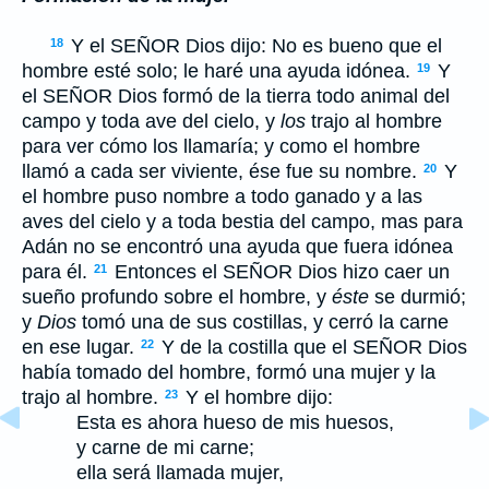
Y el S
EÑOR
Dios dijo: No es bueno que el
18
hombre esté solo; le haré una ayuda idónea.
Y
19
el S
EÑOR
Dios formó de la tierra todo animal del
campo y toda ave del cielo, y
los
trajo al hombre
para ver cómo los llamaría; y como el hombre
llamó a cada ser viviente, ése fue su nombre.
Y
20
el hombre puso nombre a todo ganado y a las
aves del cielo y a toda bestia del campo, mas para
Adán no se encontró una ayuda que fuera idónea
para él.
Entonces el S
EÑOR
Dios hizo caer un
21
sueño profundo sobre el hombre, y
éste
se durmió;
y
Dios
tomó una de sus costillas, y cerró la carne
en ese lugar.
Y de la costilla que el S
EÑOR
Dios
22
había tomado del hombre, formó una mujer y la
trajo al hombre.
Y el hombre dijo:
23
Esta es ahora hueso de mis huesos,
y carne de mi carne;
ella será llamada mujer,