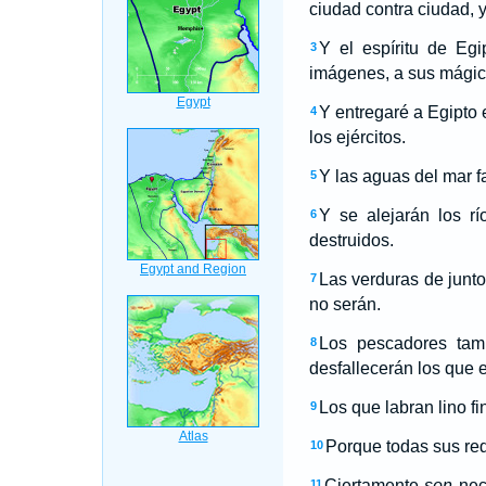
ciudad contra ciudad, y
Y el espíritu de Eg
3
imágenes, a sus mágicos
Y entregaré a Egipto 
4
los ejércitos.
Y las aguas del mar fa
5
Y se alejarán los rí
6
destruidos.
Las verduras de junto 
7
no serán.
Los pescadores tamb
8
desfallecerán los que 
Los que labran lino f
9
Porque todas sus red
10
Ciertamente
son
nec
11