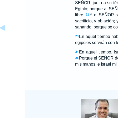
SEÑOR, junto a su té
Egipto; porque al SEÑ
libre.
Y el SEÑOR se
21
sacrificio, y oblación
sanando, porque se co
En aquel tiempo habr
23
egipcios servirán con 
En aquel tiempo, Isr
24
Porque el SEÑOR de l
25
mis manos, e Israel mi