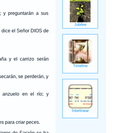
; y preguntarán a sus
, dice el Señor DIOS de
aña y el carrizo serán
 secarán, se perderán, y
 anzuelo en el río; y
es para
criar
peces.
ejeros de Faraón se ha