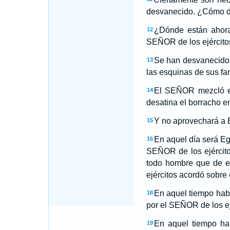
desvanecido. ¿Cómo di
¿Dónde están ahora
12
SEÑOR de los ejército
Se han desvanecido 
13
las esquinas de sus fam
El SEÑOR mezcló esp
14
desatina el borracho e
Y no aprovechará a E
15
En aquel día será Eg
16
SEÑOR de los ejércitos
todo hombre que de e
ejércitos acordó sobre 
En aquel tiempo habr
18
por el SEÑOR de los ej
En aquel tiempo hab
19