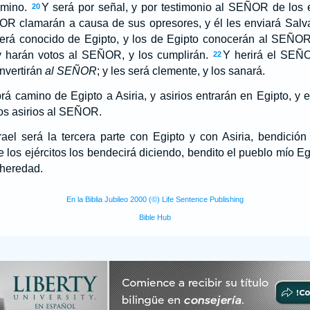
rmino.
Y será por señal, y por testimonio al SEÑOR de los ej
20
OR clamarán a causa de sus opresores, y él les enviará Salva
rá conocido de Egipto, y los de Egipto conocerán al SEÑOR 
; y harán votos al SEÑOR, y los cumplirán.
Y herirá el SEÑO
22
nvertirán
al SEÑOR
; y les será clemente, y los sanará.
á camino de Egipto a Asiria, y asirios entrarán en Egipto, y eg
los asirios al SEÑOR.
ael será la tercera parte con Egipto y con Asiria, bendición
os ejércitos los bendecirá diciendo, bendito el pueblo mío Egip
 heredad.
En la Biblia Jubileo 2000 (©) Life Sentence Publishing
Bible Hub