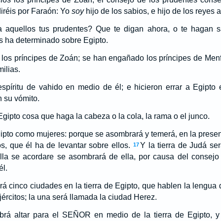
réis por Faraón: Yo
soy
hijo de los sabios, e hijo de los reyes 
 aquellos tus prudentes? Que te digan ahora, o te hagan s
s ha determinado sobre Egipto.
los príncipes de Zoán; se han engañado los príncipes de Menf
ilias.
íritu de vahido en medio de él; e hicieron errar a Egipto
n su vómito.
gipto cosa que haga la cabeza o la cola, la rama o el junco.
ipto como mujeres: porque se asombrará y temerá, en la presen
, que él ha de levantar sobre ellos.
Y la tierra de Judá se
17
lla se acordare se asombrará de ella, por causa del consej
él.
á cinco ciudades en la tierra de Egipto, que hablen la lengua
ércitos; la una será llamada la ciudad Herez.
rá altar para el SEÑOR en medio de la tierra de Egipto, y p