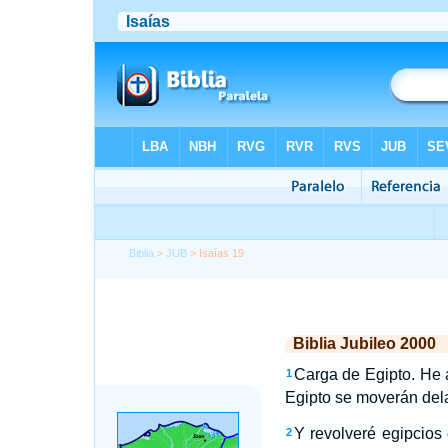
Biblia
>
JUB
> Isaías 19
Biblia Jubileo 2000
Carga de Egipto. He
1
Egipto se moverán delan
Y revolveré egipcios
2