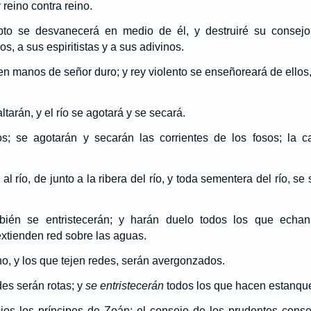
 reino contra reino.
ipto se desvanecerá en medio de él, y destruiré su consejo
, a sus espiritistas y a sus adivinos.
en manos de señor duro; y rey violento se enseñoreará de ellos
ltarán, y el río se agotará y se secará.
os; se agotarán y secarán las corrientes de los fosos; la c
al río, de junto a la ribera del río, y toda sementera del río, se
ién se entristecerán; y harán duelo todos los que echan
extienden red sobre las aguas.
ino, y los que tejen redes, serán avergonzados.
es serán rotas; y
se entristecerán
todos los que hacen estanqu
ios los príncipes de Zoán; el consejo de los prudentes cons