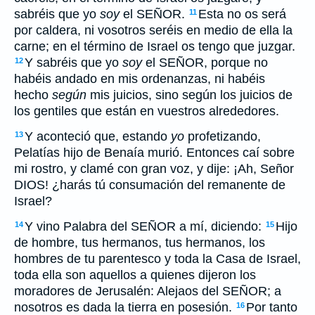
sabréis que yo
soy
el SEÑOR.
Esta no os será
11
por caldera, ni vosotros seréis en medio de ella la
carne; en el término de Israel os tengo que juzgar.
Y sabréis que yo
soy
el SEÑOR, porque no
12
habéis andado en mis ordenanzas, ni habéis
hecho
según
mis juicios, sino según los juicios de
los gentiles que están en vuestros alrededores.
Y aconteció que, estando
yo
profetizando,
13
Pelatías hijo de Benaía murió. Entonces caí sobre
mi rostro, y clamé con gran voz, y dije: ¡Ah, Señor
DIOS! ¿harás
tú consumación del remanente de
Israel?
Y vino Palabra del SEÑOR a mí, diciendo:
Hijo
14
15
de hombre, tus hermanos, tus hermanos, los
hombres de tu parentesco y toda la Casa de Israel,
toda ella son aquellos a quienes dijeron los
moradores de Jerusalén: Alejaos del SEÑOR; a
nosotros es dada la tierra en posesión.
Por tanto
16