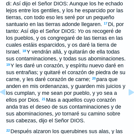
di: Así dijo el Señor DIOS: Aunque los he echado
lejos entre los gentiles, y los he esparcido por las
tierras, con todo eso les seré por un pequeño
santuario en las tierras adonde llegaren.
Di, por
17
tanto: Así dijo el Señor DIOS:
Yo
os recogeré de
los pueblos, y os congregaré de las tierras en las
cuales estáis esparcidos, y os daré la tierra de
Israel.
Y vendrán allá, y quitarán de ella todas
18
sus contaminaciones, y todas sus abominaciones.
Y les daré un corazón, y espíritu nuevo daré en
19
sus entrañas; y quitaré el corazón de piedra de su
carne, y les daré corazón de carne;
para que
20
anden en mis ordenanzas, y guarden mis juicios y
los cumplan, y me sean por pueblo, y yo sea a
ellos por Dios.
Mas a aquellos cuyo corazón
21
anda tras el deseo de sus contaminaciones y de
sus abominaciones,
yo
tornaré su camino sobre
sus cabezas, dijo el Señor DIOS.
Después alzaron los querubines sus alas, y las
22