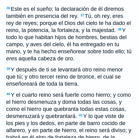
Este es el sueño; la declaración de él diremos
36
también en presencia del rey.
Tú, oh rey, eres
37
rey de reyes; porque el Dios del cielo te ha dado el
reino, la potencia, la fortaleza, y la majestad.
Y
38
todo lo que habitan hijos de hombres, bestias del
campo, y aves del cielo,
él
ha entregado en tu
mano, y te ha hecho enseñorear sobre todo ello; tú
eres
aquella cabeza de oro.
Y después de ti se levantará otro reino menor
39
que tú; y otro tercer reino de bronce, el cual se
enseñoreará de toda la tierra.
Y el cuarto reino será fuerte como hierro; y como
40
el hierro desmenuza y doma todas las cosas, y
como el hierro que quebranta todas estas cosas,
desmenuzará y quebrantará.
Y lo que viste de
41
los pies y los dedos, en parte de barro cocido de
alfarero, y en parte de hierro, el reino será diviso; y
habrá en él
algo
de fortaleza de hierro, de la