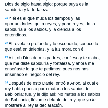
Dios de siglo hasta siglo; porque suya es la
sabiduría y la fortaleza.
Y él es el que muda los tiempos y las
21
oportunidades; quita reyes, y pone reyes; da la
sabiduría a los sabios, y la ciencia a los
entendidos.
El revela lo profundo y lo escondido; conoce lo
22
que está en tinieblas, y la luz mora con él.
A ti, oh Dios de mis padres, confieso y te alabo,
23
que me diste sabiduría y fortaleza, y ahora me
enseñaste lo que te pedimos; pues nos has
enseñado el negocio del rey.
Después de esto Daniel entró a Arioc, al cual el
24
rey había puesto para matar a los sabios de
Babilonia; fue, y le dijo así: No mates
a
los sabios
de Babilonia; llévame delante del rey, que
yo le
mostraré al rey la declaración.