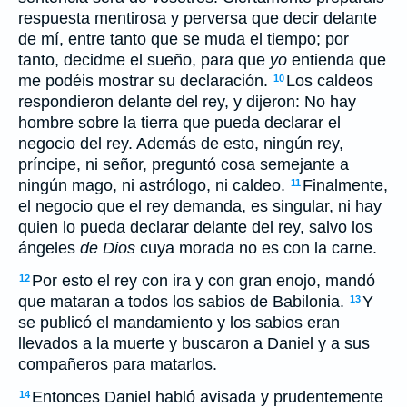
respuesta mentirosa y perversa que decir delante
de mí, entre tanto que se muda el tiempo; por
tanto, decidme el sueño, para que
yo
entienda que
me podéis mostrar su declaración.
Los caldeos
10
respondieron delante del rey, y dijeron: No hay
hombre sobre la tierra que pueda declarar el
negocio del rey. Además de esto, ningún rey,
príncipe, ni señor, preguntó cosa semejante a
ningún mago, ni astrólogo, ni caldeo.
Finalmente,
11
el negocio que el rey demanda, es singular, ni hay
quien lo pueda declarar delante del rey, salvo los
ángeles
de Dios
cuya morada no es con la carne.
Por esto el rey con ira y con gran enojo, mandó
12
que mataran a todos los sabios de Babilonia.
Y
13
se publicó el mandamiento y los sabios eran
llevados a la muerte y buscaron a Daniel y a sus
compañeros para matarlos.
Entonces Daniel habló avisada y prudentemente
14