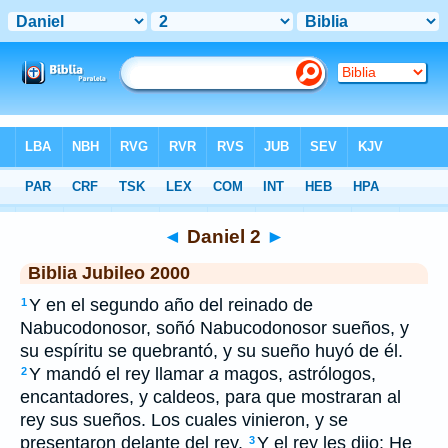
Biblia
>
JUB
> Daniel 2
◄
Daniel 2
►
Biblia Jubileo 2000
Y en el segundo año del reinado de
1
Nabucodonosor, soñó Nabucodonosor sueños, y
su espíritu se quebrantó, y su sueño huyó de él.
Y mandó el rey llamar
a
magos, astrólogos,
2
encantadores, y caldeos, para que mostraran al
rey sus sueños. Los cuales vinieron, y se
presentaron delante del rey.
Y el rey les dijo: He
3