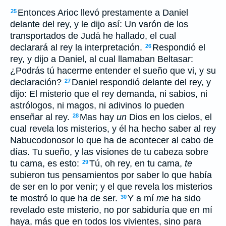
Entonces Arioc llevó prestamente a Daniel
25
delante del rey, y le dijo así: Un varón de los
transportados de Judá he hallado, el cual
declarará al rey la interpretación.
Respondió el
26
rey, y dijo a Daniel, al cual llamaban Beltasar:
¿Podrás tú hacerme entender el sueño que vi, y su
declaración?
Daniel respondió delante del rey, y
27
dijo: El misterio que el rey demanda, ni sabios, ni
astrólogos, ni magos, ni adivinos lo pueden
enseñar al rey.
Mas hay
un
Dios en los cielos, el
28
cual revela los misterios, y él ha hecho saber al rey
Nabucodonosor lo que ha de acontecer al cabo de
días. Tu sueño, y las visiones de tu cabeza sobre
tu cama, es esto:
Tú, oh rey, en tu cama,
te
29
subieron tus pensamientos por saber lo que había
de ser en lo por venir; y el que revela los misterios
te mostró lo que ha de ser.
Y a mí
me
ha sido
30
revelado este misterio, no por sabiduría que en mí
haya, más que en todos los vivientes, sino para