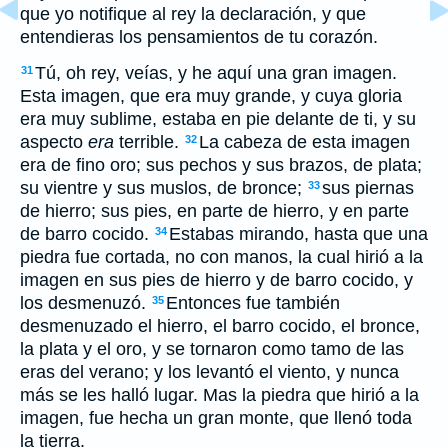
que yo notifique al rey la declaración, y que
entendieras los pensamientos de tu corazón.
Tú, oh rey, veías, y he aquí una gran imagen.
31
Esta imagen, que era muy grande, y cuya gloria
era muy sublime, estaba en pie delante de ti, y su
aspecto
era
terrible.
La cabeza de esta imagen
32
era de fino oro; sus pechos y sus brazos, de plata;
su vientre y sus muslos, de bronce;
sus piernas
33
de hierro; sus pies, en parte de hierro, y en parte
de barro cocido.
Estabas mirando, hasta que una
34
piedra fue cortada, no con manos, la cual hirió a la
imagen en sus pies de hierro y de barro cocido, y
los desmenuzó.
Entonces fue también
35
desmenuzado el hierro, el barro cocido, el bronce,
la plata y el oro, y se tornaron como tamo de las
eras del verano; y los levantó el viento, y nunca
más se les halló lugar. Mas la piedra que hirió a la
imagen, fue hecha un gran monte, que llenó toda
la tierra.