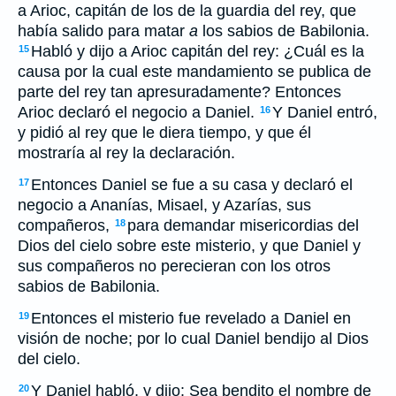
a Arioc, capitán de los de la guardia del rey, que
había salido para matar
a
los sabios de Babilonia.
Habló y dijo a Arioc capitán del rey: ¿Cuál es la
15
causa por la cual este mandamiento se publica de
parte del rey tan apresuradamente? Entonces
Arioc declaró el negocio a Daniel.
Y Daniel entró,
16
y pidió al rey que le diera tiempo, y que él
mostraría al rey la declaración.
Entonces Daniel se fue a su casa y declaró el
17
negocio a Ananías, Misael, y Azarías, sus
compañeros,
para demandar misericordias del
18
Dios del cielo sobre este misterio, y que Daniel y
sus compañeros no perecieran con los otros
sabios de Babilonia.
Entonces el misterio fue revelado a Daniel en
19
visión de noche; por lo cual Daniel bendijo al Dios
del cielo.
Y Daniel habló, y dijo: Sea bendito el nombre de
20