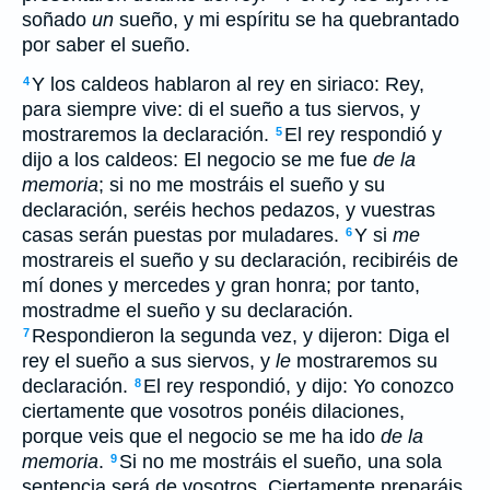
soñado
un
sueño, y mi espíritu se ha quebrantado
por saber el sueño.
Y los caldeos hablaron al rey en siriaco: Rey,
4
para siempre vive: di el sueño a tus siervos, y
mostraremos la declaración.
El rey respondió y
5
dijo a los caldeos: El negocio se me fue
de la
memoria
; si no me mostráis el sueño y su
declaración, seréis hechos pedazos, y vuestras
casas serán puestas por muladares.
Y si
me
6
mostrareis el sueño y su declaración, recibiréis de
mí dones y mercedes y gran honra; por tanto,
mostradme el sueño y su declaración.
Respondieron la segunda vez, y dijeron: Diga el
7
rey el sueño a sus siervos, y
le
mostraremos su
declaración.
El rey respondió, y dijo: Yo conozco
8
ciertamente que vosotros ponéis dilaciones,
porque veis que el negocio se me ha ido
de la
memoria
.
Si no me mostráis el sueño, una sola
9
sentencia será de vosotros. Ciertamente preparáis