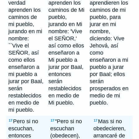
verdad
aprenden los
aprendieren los
aprenden los
caminos de Mi
caminos de mi
caminos de
pueblo,
pueblo, para
mi pueblo,
jurando en Mi
jurar en mi
jurando en mi
nombre: 'Vive
nombre,
nombre:
el SEÑOR,'
diciendo: Vive
``Vive el
así como ellos
Jehová, así
SEÑOR, así
enseñaron a
como
como ellos
Mi pueblo a
enseñaron a mi
enseñaron a
jurar por Baal,
pueblo a jurar
mi pueblo a
entonces
por Baal; ellos
jurar por Baal,
serán
serán
serán
restablecidos
prosperados en
restablecidos
en medio de
medio de mi
en medio de
Mi pueblo.
pueblo.
mi pueblo.
Pero si no
"Pero si no
Mas si no
17
17
17
escuchan,
escuchan
obedecieren,
entonces
(obedecen),
arrancaré de