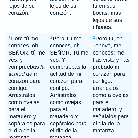
lejos de su
lejos de su
tú en sus
corazón.
corazón.
bocas, mas
lejos de sus
riñones.
Pero tú me
Pero Tú me
Pero tú, oh
3
3
3
conoces, oh
conoces, oh
Jehová, me
SEÑOR, tú me
SEÑOR, Tú me
conoces; me
ves, y
ves, Y
has visto y has
compruebas
la
compruebas la
probado mi
actitud de
mi
actitud de mi
corazón para
corazón para
corazón para
contigo;
contigo.
contigo.
arráncalos
Arrástralos
Arrástralos
como a ovejas
como ovejas
como ovejas
para el
para el
para el
matadero, y
matadero y
matadero Y
señálalos para
sepáralos para
sepáralos para
el día de la
el día de la
el día de la
matanza.
matanza.
matanza.