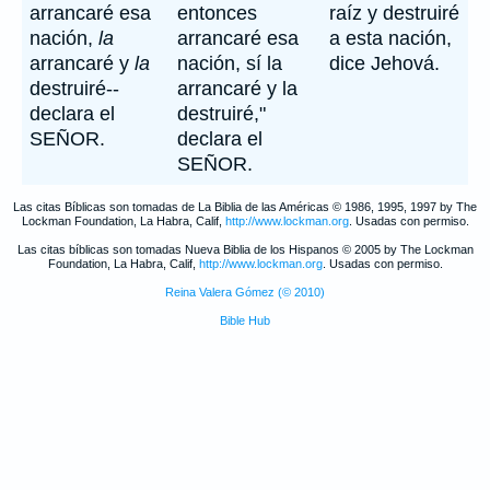
arrancaré esa
entonces
raíz y destruiré
nación,
la
arrancaré esa
a esta nación,
arrancaré y
la
nación, sí la
dice Jehová.
destruiré--
arrancaré y la
declara el
destruiré,"
SEÑOR.
declara el
SEÑOR.
Las citas Bíblicas son tomadas de La Biblia de las Américas © 1986, 1995, 1997 by The
Lockman Foundation, La Habra, Calif,
http://www.lockman.org
. Usadas con permiso.
Las citas bíblicas son tomadas Nueva Biblia de los Hispanos © 2005 by The Lockman
Foundation, La Habra, Calif,
http://www.lockman.org
. Usadas con permiso.
Reina Valera Gómez (© 2010)
Bible Hub