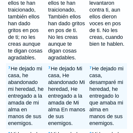
ellos te han
ellos te han
levantaron
traicionado,
traicionado,
contra ti, aun
también ellos
También ellos
ellos dieron
han dado
han dado gritos
voces en pos
gritos en pos
en pos de ti.
de ti. No les
de ti; no les
No les creas
creas, cuando
creas aunque
aunque te
bien te hablen.
te digan cosas
digan cosas
agradables.
agradables.
He dejado mi
He dejado Mi
He dejado mi
7
7
7
casa, he
casa, He
casa,
abandonado
abandonado Mi
desamparé mi
mi heredad, he
heredad, He
heredad, he
entregado a la
entregado a la
entregado lo
amada de mi
amada de Mi
que amaba mi
alma en
alma En manos
alma en
manos de sus
de sus
manos de sus
enemigos.
enemigos.
enemigos.