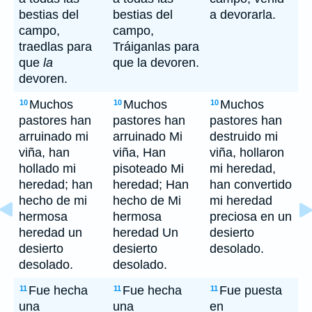
bestias del
bestias del
a devorarla.
campo,
campo,
traedlas para
Tráiganlas para
que
la
que la devoren.
devoren.
Muchos
Muchos
Muchos
10
10
10
pastores han
pastores han
pastores han
arruinado mi
arruinado Mi
destruido mi
viña, han
viña, Han
viña, hollaron
hollado mi
pisoteado Mi
mi heredad,
heredad; han
heredad; Han
han convertido
hecho de mi
hecho de Mi
mi heredad
hermosa
hermosa
preciosa en un
heredad un
heredad Un
desierto
desierto
desierto
desolado.
desolado.
desolado.
Fue hecha
Fue hecha
Fue puesta
11
11
11
una
una
en