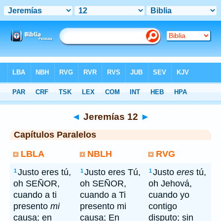
Bíblia
> Jeremías 12
◄
Jeremías 12
►
Capítulos Paralelos
LBLA
NBLH
RVG
Justo eres tú,
Justo eres Tú,
Justo
eres
tú,
1
1
1
oh SEÑOR,
oh SEÑOR,
oh Jehová,
cuando a ti
cuando a Ti
cuando yo
presento
mi
presento mi
contigo
causa; en
causa; En
disputo; sin