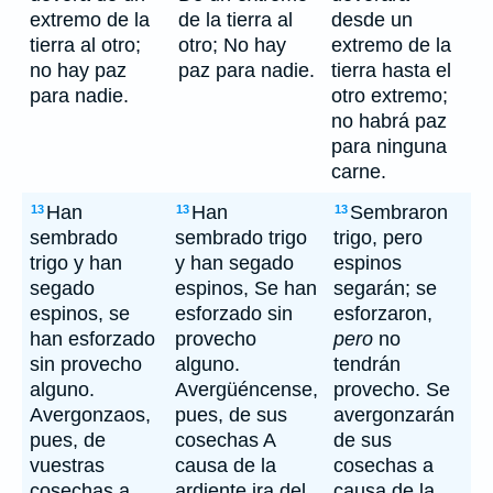
extremo de la
de la tierra al
desde un
tierra al otro;
otro; No hay
extremo de la
no hay paz
paz para nadie.
tierra hasta el
para nadie.
otro extremo;
no habrá paz
para ninguna
carne.
Han
Han
Sembraron
13
13
13
sembrado
sembrado trigo
trigo, pero
trigo y han
y han segado
espinos
segado
espinos, Se han
segarán; se
espinos, se
esforzado sin
esforzaron,
han esforzado
provecho
pero
no
sin provecho
alguno.
tendrán
alguno.
Avergüéncense,
provecho. Se
Avergonzaos,
pues, de sus
avergonzarán
pues, de
cosechas A
de sus
vuestras
causa de la
cosechas a
cosechas a
ardiente ira del
causa de la