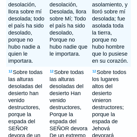
desolación,
desolación,
asolamiento, y
llora sobre mí
Desolada, llora
lloró sobre mí
desolada; todo
sobre Mí; Todo
desolada; fue
el país ha sido
el país ha sido
asolada toda
desolado,
desolado,
la tierra,
porque no
Porque no
porque no
hubo nadie a
hubo nadie que
hubo hombre
quien le
le importara.
que lo pusiese
importara.
en su corazón.
Sobre todas
Sobre todas
Sobre todos
12
12
12
las alturas
las alturas
los lugares
desoladas del
desoladas del
altos del
desierto han
desierto Han
desierto
venido
venido
vinieron
destructores,
destructores,
destructores;
porque la
Porque la
porque la
espada del
espada del
espada de
SEÑOR
SEÑOR devora
Jehová
devora de un
De un extremo
devorará