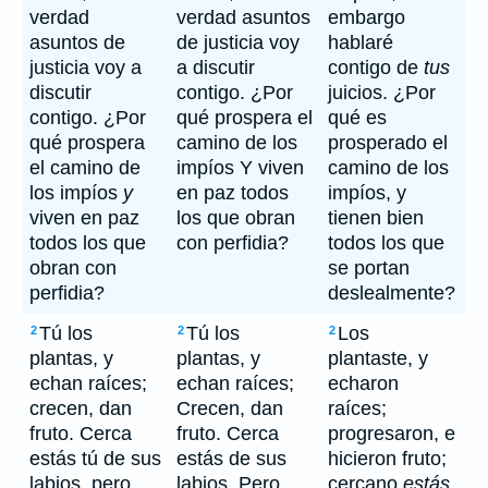
verdad
verdad asuntos
embargo
asuntos de
de justicia voy
hablaré
justicia voy a
a discutir
contigo de
tus
discutir
contigo. ¿Por
juicios. ¿Por
contigo. ¿Por
qué prospera el
qué es
qué prospera
camino de los
prosperado el
el camino de
impíos Y viven
camino de los
los impíos
y
en paz todos
impíos, y
viven en paz
los que obran
tienen bien
todos los que
con perfidia?
todos los que
obran con
se portan
perfidia?
deslealmente?
Tú los
Tú los
Los
2
2
2
plantas, y
plantas, y
plantaste, y
echan raíces;
echan raíces;
echaron
crecen, dan
Crecen, dan
raíces;
fruto. Cerca
fruto. Cerca
progresaron, e
estás tú de sus
estás de sus
hicieron fruto;
labios, pero
labios, Pero
cercano
estás