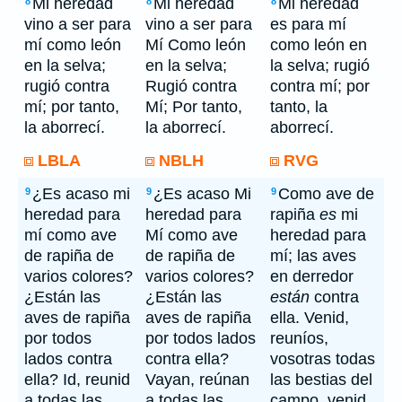
Mi heredad
Mi heredad
Mi heredad
8
8
8
vino a ser para
vino a ser para
es para mí
mí como león
Mí Como león
como león en
en la selva;
en la selva;
la selva; rugió
rugió contra
Rugió contra
contra mí; por
mí; por tanto,
Mí; Por tanto,
tanto, la
la aborrecí.
la aborrecí.
aborrecí.
LBLA
NBLH
RVG
¿Es acaso mi
¿Es acaso Mi
Como ave de
9
9
9
heredad para
heredad para
rapiña
es
mi
mí como ave
Mí como ave
heredad para
de rapiña de
de rapiña de
mí; las aves
varios colores?
varios colores?
en derredor
¿Están las
¿Están las
están
contra
aves de rapiña
aves de rapiña
ella. Venid,
por todos
por todos lados
reuníos,
lados contra
contra ella?
vosotras todas
ella? Id, reunid
Vayan, reúnan
las bestias del
a todas las
a todas las
campo, venid