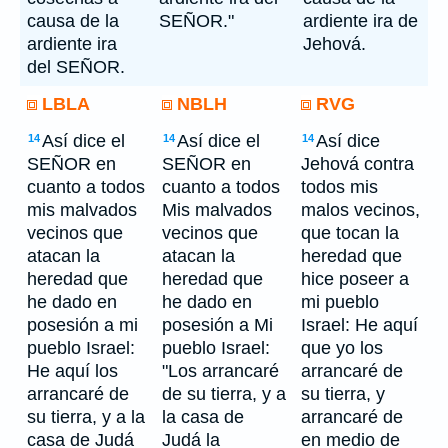
causa de la
SEÑOR."
ardiente ira de
ardiente ira
Jehová.
del SEÑOR.
LBLA
NBLH
RVG
Así dice el
Así dice el
Así dice
14
14
14
SEÑOR en
SEÑOR en
Jehová contra
cuanto a todos
cuanto a todos
todos mis
mis malvados
Mis malvados
malos vecinos,
vecinos que
vecinos que
que tocan la
atacan la
atacan la
heredad que
heredad que
heredad que
hice poseer a
he dado en
he dado en
mi pueblo
posesión a mi
posesión a Mi
Israel: He aquí
pueblo Israel:
pueblo Israel:
que yo los
He aquí los
"Los arrancaré
arrancaré de
arrancaré de
de su tierra, y a
su tierra, y
su tierra, y a la
la casa de
arrancaré de
casa de Judá
Judá la
en medio de