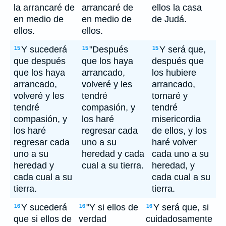
la arrancaré de
arrancaré de
ellos la casa
en medio de
en medio de
de Judá.
ellos.
ellos.
Y sucederá
"Después
Y será que,
15
15
15
que después
que los haya
después que
que los haya
arrancado,
los hubiere
arrancado,
volveré y les
arrancado,
volveré y les
tendré
tornaré y
tendré
compasión, y
tendré
compasión, y
los haré
misericordia
los haré
regresar cada
de ellos, y los
regresar cada
uno a su
haré volver
uno a su
heredad y cada
cada uno a su
heredad y
cual a su tierra.
heredad, y
cada cual a su
cada cual a su
tierra.
tierra.
Y sucederá
"Y si ellos de
Y será que, si
16
16
16
que si ellos de
verdad
cuidadosamente