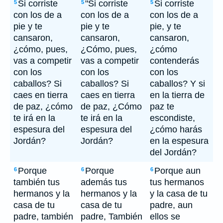
Si corriste
"Si corriste
Si corriste
5
5
5
con los de a
con los de a
con los de a
pie y te
pie y te
pie, y te
cansaron,
cansaron,
cansaron,
¿cómo, pues,
¿Cómo, pues,
¿cómo
vas a competir
vas a competir
contenderás
con los
con los
con los
caballos? Si
caballos? Si
caballos? Y si
caes en tierra
caes en tierra
en la tierra de
de paz, ¿cómo
de paz, ¿Cómo
paz te
te irá en la
te irá en la
escondiste,
espesura del
espesura del
¿cómo harás
Jordán?
Jordán?
en la espesura
del Jordán?
Porque
Porque
Porque aun
6
6
6
también tus
además tus
tus hermanos
hermanos y la
hermanos y la
y la casa de tu
casa de tu
casa de tu
padre, aun
padre, también
padre, También
ellos se