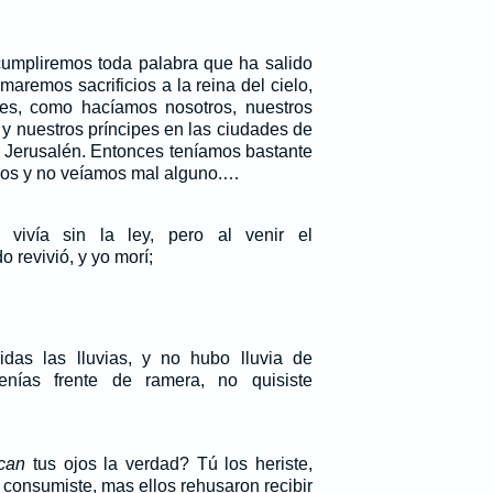
cumpliremos toda palabra que ha salido
aremos sacrificios a la reina del cielo,
nes, como hacíamos nosotros, nuestros
 y nuestros príncipes en las ciudades de
e Jerusalén. Entonces teníamos bastante
os y no veíamos mal alguno.…
ivía sin la ley, pero al venir el
 revivió, y yo morí;
idas las lluvias, y no hubo lluvia de
enías frente de ramera, no quisiste
can
tus ojos la verdad? Tú los heriste,
s consumiste, mas ellos rehusaron recibir