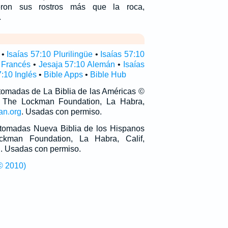
ieron sus rostros más que la roca,
.
•
Isaías 57:10 Plurilingüe
•
Isaías 57:10
 Francés
•
Jesaja 57:10 Alemán
•
Isaías
7:10 Inglés
•
Bible Apps
•
Bible Hub
 tomadas de La Biblia de las Américas ©
 The Lockman Foundation, La Habra,
an.org
. Usadas con permiso.
n tomadas Nueva Biblia de los Hispanos
man Foundation, La Habra, Calif,
g
. Usadas con permiso.
© 2010)