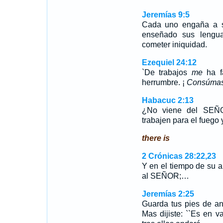
Jeremías 9:5
Cada uno engaña a su
enseñado sus lengua
cometer iniquidad.
Ezequiel 24:12
`De trabajos
me
ha f
herrumbre. ¡
Consúma
Habacuc 2:13
¿No viene del SEÑOR
trabajen para el fuego
there is
2 Crónicas 28:22,23
Y en el tiempo de su a
al SEÑOR;…
Jeremías 2:25
Guarda tus pies de an
Mas dijiste: ``Es en 