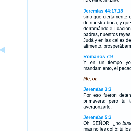
tras ellos andaré.
Jeremías 44:17,18
sino que ciertamente 
de nuestra boca, y quem
derramándole libacio
padres, nuestros reyes
Judá y en las calles d
alimento, prosperábam
Romanos 7:9
Y en un tiempo yo v
mandamiento, el pecado
life, or.
Jeremías 3:3
Por eso fueron deten
primavera; pero tú t
avergonzarte.
Jeremías 5:3
Oh, SEÑOR, ¿no
bus
mas no les dolió; tú lo