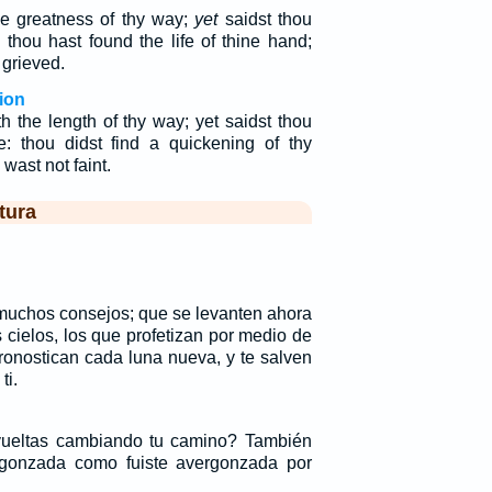
he greatness of thy way;
yet
saidst thou
 thou hast found the life of thine hand;
 grieved.
ion
 the length of thy way; yet saidst thou
: thou didst find a quickening of thy
 wast not faint.
tura
 muchos consejos; que se levanten ahora
 cielos, los que profetizan por medio de
pronostican cada luna nueva, y te salven
ti.
vueltas cambiando tu camino? También
rgonzada como fuiste avergonzada por