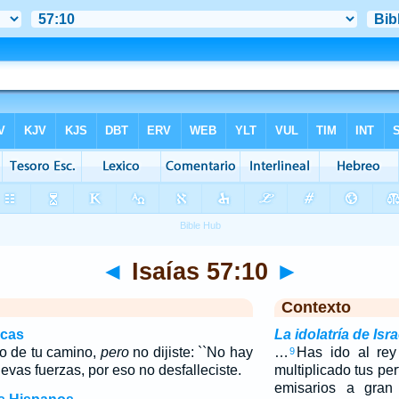
◄
Isaías 57:10
►
Contexto
icas
La idolatría de Is
go de tu camino,
pero
no dijiste: ``No hay
…
Has ido al rey
9
evas fuerzas, por eso no desfalleciste.
multiplicado tus pe
emisarios a gran