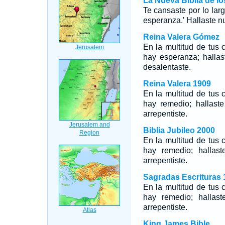
La Nueva Biblia de l
Te cansaste por lo larg
esperanza.' Hallaste nu
Reina Valera Gómez
En la multitud de tus 
hay esperanza; hallas
desalentaste.
Reina Valera 1909
En la multitud de tus 
hay remedio; hallast
arrepentiste.
Biblia Jubileo 2000
En la multitud de tus 
hay remedio; hallas
arrepentiste.
Sagradas Escrituras 
En la multitud de tus 
hay remedio; hallas
arrepentiste.
King James Bible