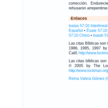
corrección. Endurec
rehusaron arrepentirse
Enlaces
Isaías 57:10 Interlineal
Español
•
Ésaïe 57:10
57:10 Chino
•
Isaiah 5
Las citas Bíblicas son
1986, 1995, 1997 by
Calif,
http://www.lockm
Las citas bíblicas so
© 2005 by The Lock
http://www.lockman.or
Reina Valera Gómez (