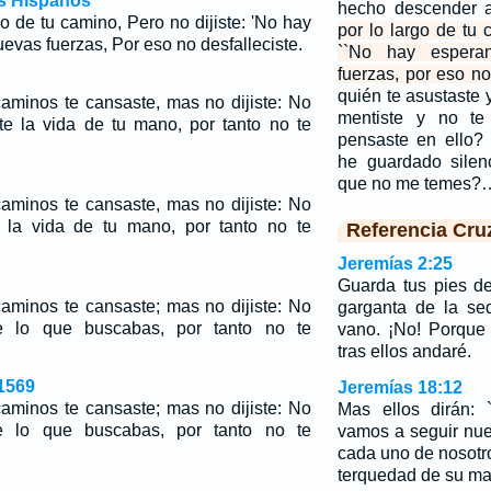
os Hispanos
hecho descender 
o de tu camino, Pero no dijiste: 'No hay
por lo largo de tu
evas fuerzas, Por eso no desfalleciste.
``No hay esperan
fuerzas, por eso no
quién te asustaste 
caminos te cansaste, mas no dijiste: No
mentiste y no te
te la vida de tu mano, por tanto no te
pensaste en ello?
he guardado silen
que no me temes?
caminos te cansaste, mas no dijiste: No
e la vida de tu mano, por tanto no te
Referencia Cru
Jeremías 2:25
Guarda tus pies d
caminos te cansaste; mas no dijiste: No
garganta de la sed
te lo que buscabas, por tanto no te
vano. ¡No! Porque
tras ellos andaré.
1569
Jeremías 18:12
caminos te cansaste; mas no dijiste: No
Mas ellos dirán: 
te lo que buscabas, por tanto no te
vamos a seguir nue
cada uno de nosotr
terquedad de su ma