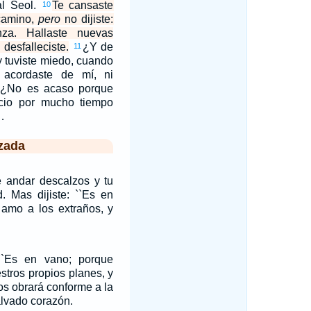
al Seol.
Te cansaste
10
 camino,
pero
no dijiste:
za. Hallaste nuevas
 desfalleciste.
¿Y de
11
y tuviste miedo, cuando
 acordaste de mí, ni
 ¿No es acaso porque
cio por mucho tiempo
…
zada
e andar descalzos y tu
. Mas dijiste: ``Es en
 amo a los extraños, y
``Es en vano; porque
stros propios planes, y
os obrará conforme a la
lvado corazón.