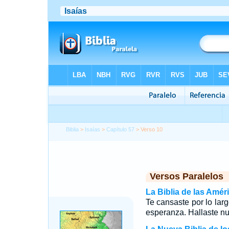
Biblia
>
Isaías
>
Capítulo 57
> Verso 10
Versos Paralelos
La Biblia de las Amér
Te cansaste por lo lar
esperanza. Hallaste nu