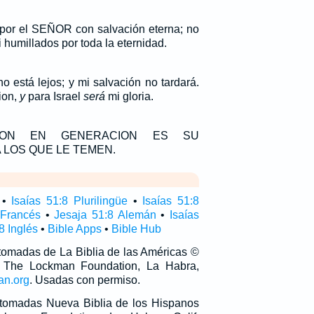
o por el SEÑOR con salvación eterna; no
 humillados por toda la eternidad.
no está lejos; y mi salvación no tardará.
ion,
y
para Israel
será
mi gloria.
ION EN GENERACION ES SU
 LOS QUE LE TEMEN.
•
Isaías 51:8 Plurilingüe
•
Isaías 51:8
 Francés
•
Jesaja 51:8 Alemán
•
Isaías
8 Inglés
•
Bible Apps
•
Bible Hub
 tomadas de La Biblia de las Américas ©
 The Lockman Foundation, La Habra,
an.org
. Usadas con permiso.
n tomadas Nueva Biblia de los Hispanos