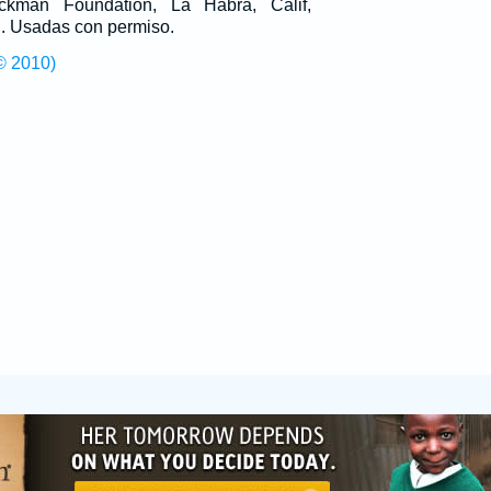
man Foundation, La Habra, Calif,
g
. Usadas con permiso.
© 2010)