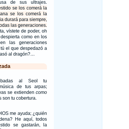
usa de sus ultrajes.
stido se los comerá la
 lana se los comerá la
cia durará para siempre,
todas las generaciones.
ta, vístete de poder, oh
despierta como en los
en las generaciones
 tú el que despedazó a
pasó al dragón?…
zada
ribadas al Seol tu
úsica de tus arpas;
rvas se extienden
como
 son tu cobertura.
 DIOS me ayuda; ¿quién
dena? He aquí, todos
tido se gastarán, la