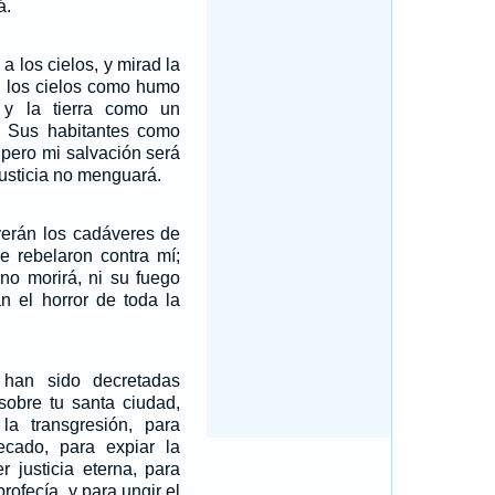
á.
a los cielos, y mirad la
ue los cielos como humo
 y la tierra como un
á. Sus habitantes como
 pero mi salvación será
justicia no menguará.
verán los cadáveres de
e rebelaron contra mí;
no morirá, ni su fuego
n el horror de toda la
han sido decretadas
sobre tu santa ciudad,
la transgresión, para
ecado, para expiar la
er justicia eterna, para
 profecía, y para ungir el