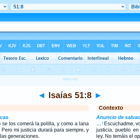
◄
Isaías 51:8
►
Contexto
icas
Anuncio de salvac
se los comerá la polilla, y como a lana
…
Escuchadme, vo
7
 Pero mi justicia durará para siempre, y
justicia, pueblo e
 las generaciones.
ley. No temáis el o