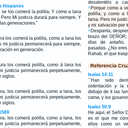
desalentéis a ca
os Hispanos
Porque como a ve
8
se los comerá la polilla, Y como a lana
polilla, y como a
 Pero Mi justicia durará para siempre, Y
larva. Pero mi justi
 las generaciones."
y mi salvación por 
Despierta, despier
9
brazo del SEÑOR; 
a los comerá la polilla, como a lana los
días de antaño, 
 mi justicia permanecerá para siempre,
pasadas. ¿No eres
ración en generación.
Rahab, el que tras
ra los comerá polilla, como á lana los
Referencia Cru
i justicia permanecerá perpetuamente,
Isaías 14:11
 siglos.
``Han sido der
ostentación
y
la m
a, los comerá polilla, como a lana, los
debajo de ti las la
i justicia permanecerá perpetuamente,
cama,
y los gusanos
 siglos.
Isaías 50:9
1569
He aquí, el Señor
a, los comerá polilla, como a lana, los
es el que me con
i justicia permanecerá perpetuamente,
ellos como un ves