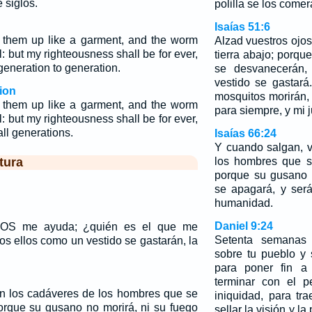
 siglos.
polilla se los comer
Isaías 51:6
t them up like a garment, and the worm
Alzad vuestros ojos 
l: but my righteousness shall be for ever,
tierra abajo; porq
generation to generation.
se desvanecerán,
vestido se gastar
ion
mosquitos morirán,
t them up like a garment, and the worm
para siempre, y mi 
l: but my righteousness shall be for ever,
ll generations.
Isaías 66:24
Y cuando salgan, 
tura
los hombres que s
porque su gusano 
se apagará, y será
humanidad.
Daniel 9:24
IOS me ayuda; ¿quién es el que me
Setenta semanas 
s ellos como un vestido se gastarán, la
sobre tu pueblo y 
para poner fin a 
terminar con el p
n los cadáveres de los hombres que se
iniquidad, para tra
porque su gusano no morirá, ni su fuego
sellar la visión y la