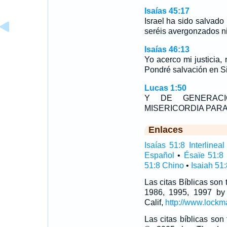
Isaías 45:17
Israel ha sido salvad
seréis avergonzados ni
Isaías 46:13
Yo acerco mi justicia, 
Pondré salvación en S
Lucas 1:50
Y DE GENERAC
MISERICORDIA PARA
Enlaces
Isaías 51:8 Interlineal
Español
•
Ésaïe 51:8
51:8 Chino
•
Isaiah 51:
Las citas Bíblicas son
1986, 1995, 1997 by
Calif,
http://www.lockm
Las citas bíblicas so