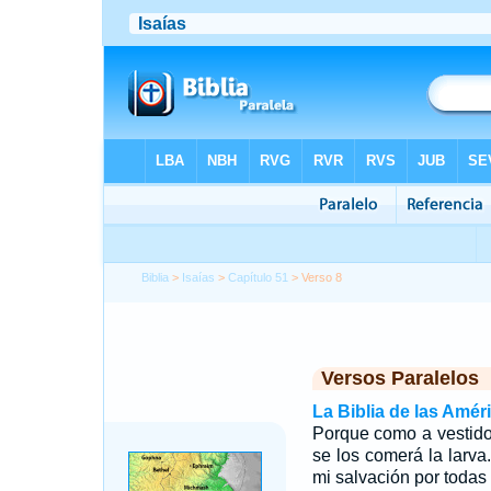
Biblia
>
Isaías
>
Capítulo 51
> Verso 8
Versos Paralelos
La Biblia de las Amér
Porque como a vestido 
se los comerá la larva.
mi salvación por todas