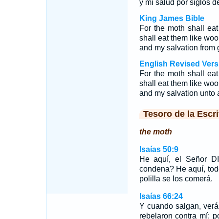
y mi salud por siglos de
King James Bible
For the moth shall ea
shall eat them like woo
and my salvation from 
English Revised Vers
For the moth shall ea
shall eat them like woo
and my salvation unto a
Tesoro de la Escri
the moth
Isaías 50:9
He aquí, el Señor D
condena? He aquí, todo
polilla se los comerá.
Isaías 66:24
Y cuando salgan, verá
rebelaron contra mí; 