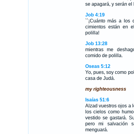
se apagará, y serán el
Job 4:19
``¡Cuánto más a los 
cimientos están en e
polilla!
Job 13:28
mientras me deshag
comido de polilla.
Oseas 5:12
Yo, pues, soy como pol
casa de Judá.
my righteousness
Isaías 51:6
Alzad vuestros ojos a l
los cielos como humo
vestido se gastará. S
pero mi salvación s
menguará.