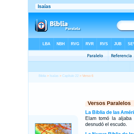
Biblia
>
Isaías
>
Capítulo 22
> Verso 6
Versos Paralelos
La Biblia de las Amér
Elam tomó la aljaba c
desnudó el escudo.