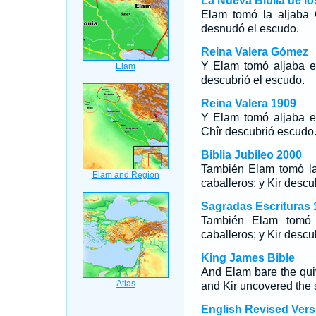
La Nueva Biblia de l
Elam tomó la aljaba C
desnudó el escudo.
Reina Valera Gómez
Y Elam tomó aljaba en
descubrió el escudo.
Reina Valera 1909
Y Elam tomó aljaba e
Chîr descubrió escudo
Biblia Jubileo 2000
También Elam tomó
caballeros; y Kir desc
Sagradas Escrituras 
También Elam tomó 
caballeros; y Kir descu
King James Bible
And Elam bare the qui
and Kir uncovered the 
English Revised Vers