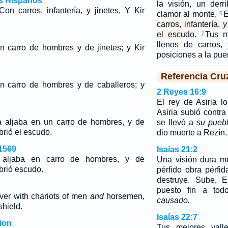
os Hispanos
la visión, un der
on carros, infantería, y jinetes, Y Kir
clamor al monte.
E
6
carros, infantería,
y
el escudo.
Tus m
7
llenos de carros,
 carro de hombres y de jinetes; y Kir
posiciones a la pue
Referencia Cru
n carro de hombres y de caballeros; y
2 Reyes 16:9
.
El rey de Asiria l
Asiria subió contr
la
aljaba en
un
carro de hombres, y de
se llevó a
su pueb
ubrió
el
escudo.
dio muerte a Rezín.
1569
Isaías 21:2
aljaba en carro de hombres, y de
Una visión dura m
brió escudo.
pérfido obra pérfid
destruye. Sube, E
puesto fin a to
ver with chariots of men
and
horsemen,
causado.
shield.
Isaías 22:7
ion
Tus mejores vall