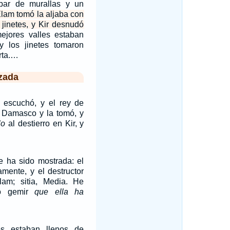
ribar de murallas y un
lam tomó la aljaba con
jinetes, y Kir desnudó
ejores valles estaban
 y los jinetes tomaron
rta.…
zada
o escuchó, y el rey de
a Damasco y la tomó, y
lo
al destierro en Kir, y
e ha sido mostrada: el
amente, y el destructor
lam; sitia, Media. He
do gemir
que ella ha
es estaban llenos de