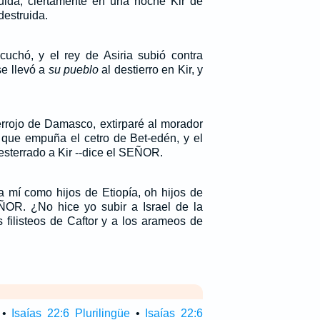
uida, ciertamente en una noche Kir de
estruida.
scuchó, y el rey de Asiria subió contra
se llevó a
su pueblo
al destierro en Kir, y
rrojo de Damasco, extirparé al morador
l que empuña el cetro de Bet-edén, y el
sterrado a Kir --dice el SEÑOR.
a mí como hijos de Etiopía, oh hijos de
EÑOR. ¿No hice yo subir a Israel de la
s filisteos de Caftor y a los arameos de
•
Isaías 22:6 Plurilingüe
•
Isaías 22:6