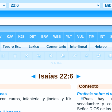
◄
Isaías 22:6
►
Contexto
icas
Profecía sobre el v
on carros, infantería,
y
jinetes, y Kir
…
Pues hay u
5
servidumbre y co
Señor, DIOS de los e