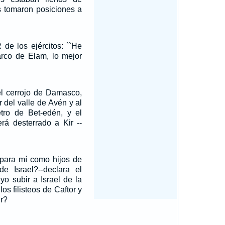
es tomaron posiciones a
de los ejércitos: ``He
arco de Elam, lo mejor
l cerrojo de Damasco,
r del valle de Avén y al
ro de Bet-edén, y el
rá desterrado a Kir --
 para mí como hijos de
de Israel?--declara el
o subir a Israel de la
los filisteos de Caftor y
ir?