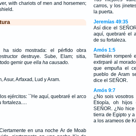
ver, with chariots of men and horsemen;
carros, y los jinet
shield.
la puerta.
tura
Jeremías 49:35
Así dice el SEÑOR 
aquí, quebraré el 
de su fortaleza.
Amós 1:5
ha sido mostrada: el pérfido obra
También romperé e
structor destruye. Sube, Elam; sitia,
extirparé al morado
 todo gemir
que ella ha causado.
que empuña el cet
pueblo de Aram se
, Asur, Arfaxad, Lud y Aram.
dice el SEÑOR.
Amós 9:7
s ejércitos: ``He aquí, quebraré el arco
¿No sois vosotros
u fortaleza.…
Etiopía, oh hijos 
SEÑOR. ¿No hice y
tierra de Egipto y a 
a los arameos de K
 Ciertamente en una noche Ar de Moab