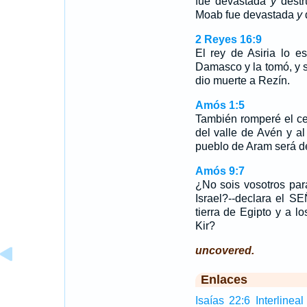
fue devastada
y
destr
Moab fue devastada
y
d
2 Reyes 16:9
El rey de Asiria lo e
Damasco y la tomó, y 
dio muerte a Rezín.
Amós 1:5
También romperé el ce
del valle de Avén y a
pueblo de Aram será de
Amós 9:7
¿No sois vosotros par
Israel?--declara el S
tierra de Egipto y a lo
Kir?
uncovered.
Enlaces
Isaías 22:6 Interlineal