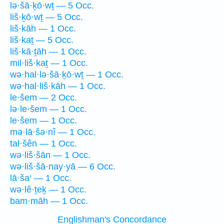
lə·šā·ḵō·wṯ — 5 Occ.
liš·ḵō·wṯ — 5 Occ.
liš·kāh — 1 Occ.
liš·kaṯ — 5 Occ.
liš·kā·ṯāh — 1 Occ.
mil·liš·kaṯ — 1 Occ.
wə·hal·lə·šā·ḵō·wṯ — 1 Occ.
wə·hal·liš·kāh — 1 Occ.
le·šem — 2 Occ.
lə·le·šem — 1 Occ.
le·šem — 1 Occ.
mə·lā·šə·nî — 1 Occ.
tal·šên — 1 Occ.
wə·liš·šān — 1 Occ.
wə·liš·šā·nay·yā — 6 Occ.
lā·ša‘ — 1 Occ.
wə·lê·ṯeḵ — 1 Occ.
bam·māh — 1 Occ.
Englishman's Concordance