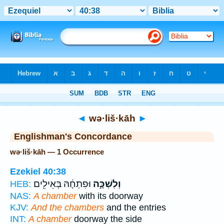
Bible
>
Strong's
> Hebrew
◄
wə·liš·kāh
►
Englishman's Concordance
wə·liš·kāh — 1 Occurrence
Ezekiel 40:38
וְלִשְׁכָּ֣ה
וּפִתְחָ֔הּ בְּאֵילִ֖ים
HEB:
NAS:
A chamber
with its doorway
KJV:
And the chambers
and the entries
INT:
A chamber
doorway the side