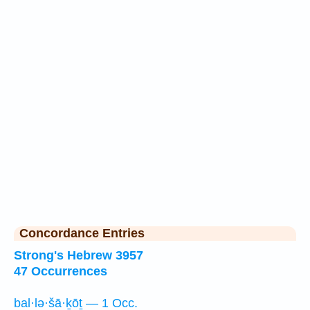
Concordance Entries
Strong's Hebrew 3957
47 Occurrences
bal·lə·šā·ḵōṯ — 1 Occ.