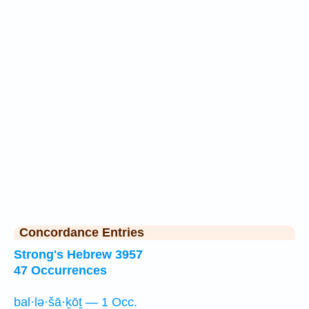
Concordance Entries
Strong's Hebrew 3957
47 Occurrences
bal·lə·šā·ḵōṯ — 1 Occ.