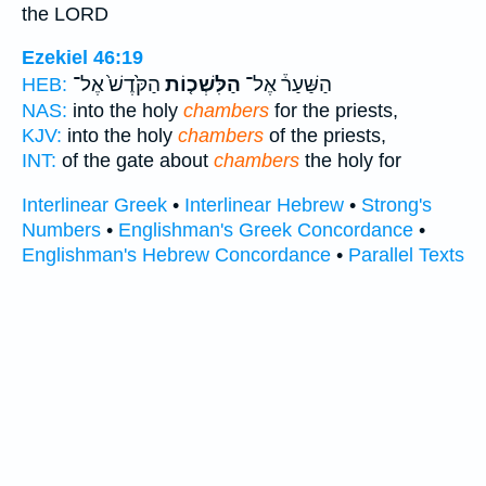
the LORD
Ezekiel 46:19
הַשַּׁעַר֒ אֶל־
הַלִּשְׁכ֤וֹת
הַקֹּ֙דֶשׁ֙ אֶל־
HEB:
NAS:
into the holy
chambers
for the priests,
KJV:
into the holy
chambers
of the priests,
INT:
of the gate about
chambers
the holy for
Interlinear Greek
•
Interlinear Hebrew
•
Strong's
Numbers
•
Englishman's Greek Concordance
•
Englishman's Hebrew Concordance
•
Parallel Texts