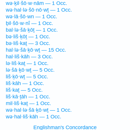
wə·ḵil·šō·w·nām — 1 Occ.
wə·hal·lə·šō·nō·wṯ — 1 Occ.
wə·lā·šō·wn — 1 Occ.
ḇil·šō·w·nî — 1 Occ.
bal·lə·šā·ḵōṯ — 1 Occ.
bə·liš·ḵōṯ — 1 Occ.
bə·liš·kaṯ — 3 Occ.
hal·lə·šā·ḵō·wṯ — 15 Occ.
hal·liš·kāh — 3 Occ.
lə·liš·kaṯ — 1 Occ.
lə·šā·ḵō·wṯ — 5 Occ.
liš·ḵō·wṯ — 5 Occ.
liš·kāh — 1 Occ.
liš·kaṯ — 5 Occ.
liš·kā·ṯāh — 1 Occ.
mil·liš·kaṯ — 1 Occ.
wə·hal·lə·šā·ḵō·wṯ — 1 Occ.
wə·hal·liš·kāh — 1 Occ.
Englishman's Concordance