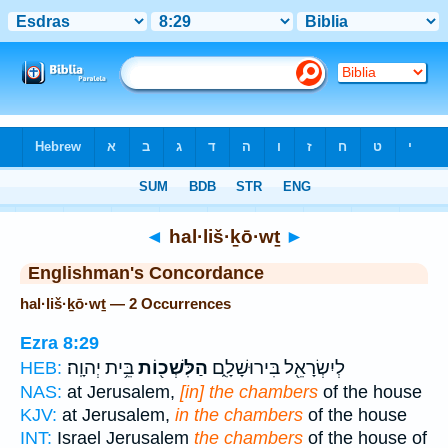
Bible
>
Strong's
> Hebrew
◄
hal·liš·ḵō·wṯ
►
Englishman's Concordance
hal·liš·ḵō·wṯ — 2 Occurrences
Ezra 8:29
לְיִשְׂרָאֵ֖ל בִּירוּשָׁלִָ֑ם
הַלִּשְׁכ֖וֹת
בֵּ֥ית יְהוָֽה׃
HEB:
NAS:
at Jerusalem,
[in] the chambers
of the house
KJV:
at Jerusalem,
in the chambers
of the house
INT:
Israel Jerusalem
the chambers
of the house of