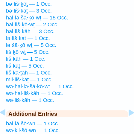
bə·liš·ḵōṯ — 1 Occ.
bə·liš·kaṯ — 3 Occ.
hal·lə·šā·ḵō·wṯ — 15 Occ.
hal·liš·ḵō·wṯ — 2 Occ.
hal·liš·kāh — 3 Occ.
lə·liš·kaṯ — 1 Occ.
lə·šā·ḵō·wṯ — 5 Occ.
liš·ḵō·wṯ — 5 Occ.
liš·kāh — 1 Occ.
liš·kaṯ — 5 Occ.
liš·kā·ṯāh — 1 Occ.
mil·liš·kaṯ — 1 Occ.
wə·hal·lə·šā·ḵō·wṯ — 1 Occ.
wə·hal·liš·kāh — 1 Occ.
wə·liš·kāh — 1 Occ.
Additional Entries
ḇal·lā·šō·wn — 1 Occ.
wə·ḵil·šō·wn — 1 Occ.