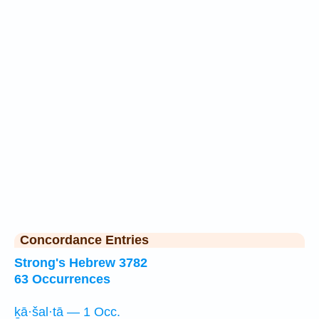
Concordance Entries
Strong's Hebrew 3782
63 Occurrences
ḵā·šal·tā — 1 Occ.