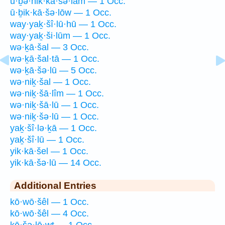
ū·ḇə·hik·kā·šə·lām — 1 Occ.
ū·ḇik·kā·šə·lōw — 1 Occ.
way·yaḵ·šî·lū·hū — 1 Occ.
way·yaḵ·ši·lūm — 1 Occ.
wə·ḵā·šal — 3 Occ.
wə·ḵā·šal·tā — 1 Occ.
wə·ḵā·šə·lū — 5 Occ.
wə·niḵ·šal — 1 Occ.
wə·niḵ·šā·lîm — 1 Occ.
wə·niḵ·šā·lū — 1 Occ.
wə·niḵ·šə·lū — 1 Occ.
yaḵ·šî·lə·ḵā — 1 Occ.
yaḵ·šî·lū — 1 Occ.
yik·kā·šel — 1 Occ.
yik·kā·šə·lū — 14 Occ.
Additional Entries
kō·wō·šêl — 1 Occ.
kō·wō·šêl — 4 Occ.