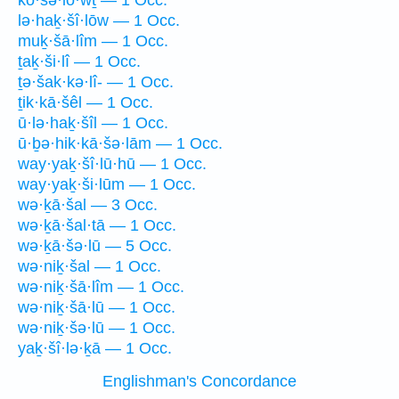
kō·šə·lō·wṯ — 1 Occ.
lə·haḵ·šî·lōw — 1 Occ.
muḵ·šā·lîm — 1 Occ.
ṯaḵ·ši·lî — 1 Occ.
ṯə·šak·kə·lî- — 1 Occ.
ṯik·kā·šêl — 1 Occ.
ū·lə·haḵ·šîl — 1 Occ.
ū·ḇə·hik·kā·šə·lām — 1 Occ.
way·yaḵ·šî·lū·hū — 1 Occ.
way·yaḵ·ši·lūm — 1 Occ.
wə·ḵā·šal — 3 Occ.
wə·ḵā·šal·tā — 1 Occ.
wə·ḵā·šə·lū — 5 Occ.
wə·niḵ·šal — 1 Occ.
wə·niḵ·šā·lîm — 1 Occ.
wə·niḵ·šā·lū — 1 Occ.
wə·niḵ·šə·lū — 1 Occ.
yaḵ·šî·lə·ḵā — 1 Occ.
Englishman's Concordance