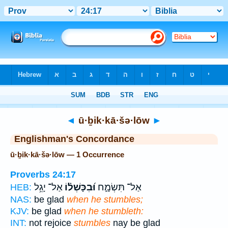
Bible
>
Strong's
> Hebrew
◄
ū·ḇik·kā·šə·lōw
►
Englishman's Concordance
ū·ḇik·kā·šə·lōw — 1 Occurrence
Proverbs 24:17
אַל־ תִּשְׂמָ֑ח
וּ֝בִכָּשְׁל֗וֹ
אַל־ יָגֵ֥ל
HEB:
NAS:
be glad
when he stumbles;
KJV:
be glad
when he stumbleth:
INT:
not rejoice
stumbles
nay be glad