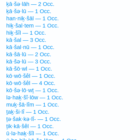
ḵā·šə·lāh — 2 Occ.
ḵā·šə·lū — 1 Occ.
han·niḵ·šāl — 1 Occ.
hiḵ·šal·tem — 1 Occ.
hiḵ·šîl — 1 Occ.
kā·šal — 3 Occ.
kā·šal·nū — 1 Occ.
kā·šā·lū — 2 Occ.
kā·šə·lū — 3 Occ.
kā·šō·wl — 1 Occ.
kō·wō·šêl — 1 Occ.
kō·wō·šêl — 4 Occ.
kō·šə·lō·wṯ — 1 Occ.
lə·haḵ·šî·lōw — 1 Occ.
muḵ·šā·lîm — 1 Occ.
ṯaḵ·ši·lî — 1 Occ.
ṯə·šak·kə·lî- — 1 Occ.
ṯik·kā·šêl — 1 Occ.
ū·lə·haḵ·šîl — 1 Occ.