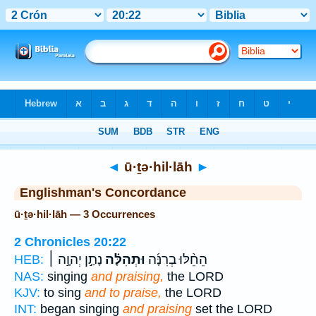
Bible
>
Strong's
> Hebrew
◄
ū·ṯə·hil·lāh
►
Englishman's Concordance
ū·ṯə·hil·lāh — 3 Occurrences
2 Chronicles 20:22
הֵחֵ֨לּוּ בְרִנָּ֜ה
וּתְהִלָּ֗ה
נָתַ֣ן יְהוָ֣ה ׀
HEB:
NAS:
singing
and praising,
the LORD
KJV:
to sing
and to praise,
the LORD
INT:
began singing
and praising
set the LORD