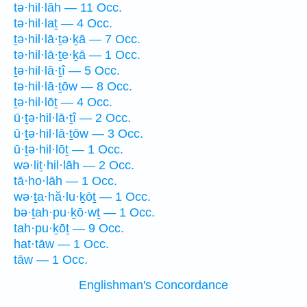
tə·hil·lāh — 11 Occ.
tə·hil·laṯ — 4 Occ.
ṯə·hil·lā·ṯə·ḵā — 7 Occ.
tə·hil·lā·ṯe·ḵā — 1 Occ.
ṯə·hil·lā·ṯî — 5 Occ.
tə·hil·lā·ṯōw — 8 Occ.
ṯə·hil·lōṯ — 4 Occ.
ū·ṯə·hil·lā·ṯî — 2 Occ.
ū·ṯə·hil·lā·ṯōw — 3 Occ.
ū·ṯə·hil·lōṯ — 1 Occ.
wə·liṯ·hil·lāh — 2 Occ.
tā·ho·lāh — 1 Occ.
wə·ṯa·hă·lu·ḵōṯ — 1 Occ.
bə·ṯah·pu·ḵō·wṯ — 1 Occ.
tah·pu·ḵōṯ — 9 Occ.
hat·tāw — 1 Occ.
tāw — 1 Occ.
Englishman's Concordance