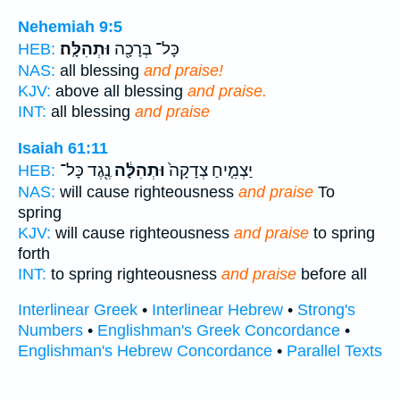
Nehemiah 9:5
כָּל־ בְּרָכָ֖ה
וּתְהִלָּֽה׃
HEB:
NAS:
all blessing
and praise!
KJV:
above all blessing
and praise.
INT:
all blessing
and praise
Isaiah 61:11
יַצְמִ֤יחַ צְדָקָה֙
וּתְהִלָּ֔ה
נֶ֖גֶד כָּל־
HEB:
NAS:
will cause righteousness
and praise
To
spring
KJV:
will cause righteousness
and praise
to spring
forth
INT:
to spring righteousness
and praise
before all
Interlinear Greek
•
Interlinear Hebrew
•
Strong's
Numbers
•
Englishman's Greek Concordance
•
Englishman's Hebrew Concordance
•
Parallel Texts