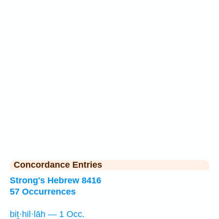
Concordance Entries
Strong's Hebrew 8416
57 Occurrences
biṯ·hil·lāh — 1 Occ.