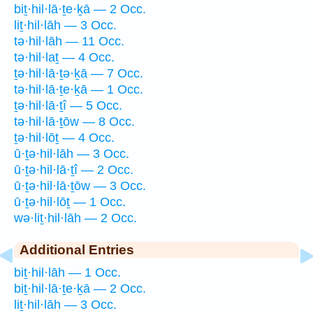
biṯ·hil·lā·ṯe·ḵā — 2 Occ.
liṯ·hil·lāh — 3 Occ.
tə·hil·lāh — 11 Occ.
tə·hil·laṯ — 4 Occ.
ṯə·hil·lā·ṯə·ḵā — 7 Occ.
tə·hil·lā·ṯe·ḵā — 1 Occ.
ṯə·hil·lā·ṯî — 5 Occ.
tə·hil·lā·ṯōw — 8 Occ.
ṯə·hil·lōṯ — 4 Occ.
ū·ṯə·hil·lāh — 3 Occ.
ū·ṯə·hil·lā·ṯî — 2 Occ.
ū·ṯə·hil·lā·ṯōw — 3 Occ.
ū·ṯə·hil·lōṯ — 1 Occ.
wə·liṯ·hil·lāh — 2 Occ.
Additional Entries
biṯ·hil·lāh — 1 Occ.
biṯ·hil·lā·ṯe·ḵā — 2 Occ.
liṯ·hil·lāh — 3 Occ.