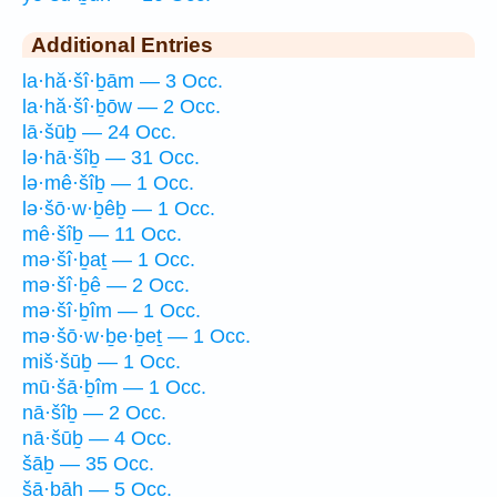
Additional Entries
la·hă·šî·ḇām — 3 Occ.
la·hă·šî·ḇōw — 2 Occ.
lā·šūḇ — 24 Occ.
lə·hā·šîḇ — 31 Occ.
lə·mê·šîḇ — 1 Occ.
lə·šō·w·ḇêḇ — 1 Occ.
mê·šîḇ — 11 Occ.
mə·šî·ḇaṯ — 1 Occ.
mə·šî·ḇê — 2 Occ.
mə·šî·ḇîm — 1 Occ.
mə·šō·w·ḇe·ḇeṯ — 1 Occ.
miš·šūḇ — 1 Occ.
mū·šā·ḇîm — 1 Occ.
nā·šîḇ — 2 Occ.
nā·šūḇ — 4 Occ.
šāḇ — 35 Occ.
šā·ḇāh — 5 Occ.