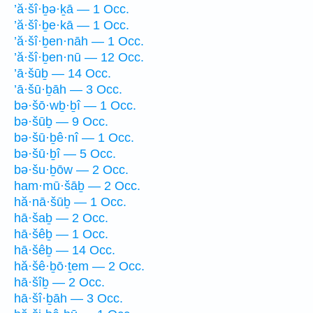
’ă·šî·ḇə·ḵā — 1 Occ.
’ă·šî·ḇe·kā — 1 Occ.
’ă·šî·ḇen·nāh — 1 Occ.
’ă·šî·ḇen·nū — 12 Occ.
’ā·šūḇ — 14 Occ.
’ā·šū·ḇāh — 3 Occ.
bə·šō·wḇ·ḇî — 1 Occ.
bə·šūḇ — 9 Occ.
bə·šū·ḇê·nî — 1 Occ.
bə·šū·ḇî — 5 Occ.
bə·šu·ḇōw — 2 Occ.
ham·mū·šāḇ — 2 Occ.
hă·nā·šūḇ — 1 Occ.
hā·šaḇ — 2 Occ.
hā·šêḇ — 1 Occ.
hā·šêḇ — 14 Occ.
hă·šê·ḇō·ṯem — 2 Occ.
hā·šîḇ — 2 Occ.
hā·šî·ḇāh — 3 Occ.