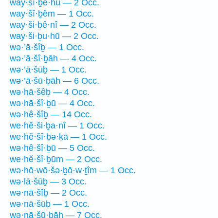
way·šî·ḇê·hū — 2 Occ.
way·šî·ḇêm — 1 Occ.
way·ši·ḇê·nî — 2 Occ.
way·ši·ḇu·hū — 2 Occ.
wə·’ā·šîḇ — 1 Occ.
wə·’ā·šî·ḇāh — 4 Occ.
wə·’ā·šūḇ — 1 Occ.
wə·’ā·šū·ḇāh — 6 Occ.
wə·hā·šêḇ — 4 Occ.
wə·hā·šî·ḇū — 4 Occ.
wə·hê·šîḇ — 14 Occ.
we·hĕ·ši·ḇa·nî — 1 Occ.
we·hĕ·šî·ḇə·ḵā — 1 Occ.
wə·hê·šî·ḇū — 5 Occ.
we·hĕ·šî·ḇūm — 2 Occ.
wə·hō·wō·šə·ḇō·w·ṯîm — 1 Occ.
wə·lā·šūḇ — 3 Occ.
wə·nā·šîḇ — 2 Occ.
wə·nā·šūḇ — 1 Occ.
wə·nā·šū·ḇāh — 7 Occ.