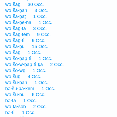
wə·šāḇ — 30 Occ.
wə·šā·ḇāh — 3 Occ.
wə·šā·ḇaṯ — 1 Occ.
wə·šā·ḇe·hā — 1 Occ.
wə·šaḇ·tā — 3 Occ.
wə·šaḇ·tem — 9 Occ.
wə·šaḇ·tî — 9 Occ.
wə·šā·ḇū — 15 Occ.
wə·šāḇ — 1 Occ.
wə·šō·ḇaḇ·tî — 1 Occ.
wə·šō·w·ḇaḇ·tî·ḵā — 2 Occ.
wə·šō·wḇ — 1 Occ.
wə·šūḇ — 4 Occ.
wə·šu·ḇāh — 1 Occ.
ḇə·šū·ḇə·ḵem — 1 Occ.
wə·šū·ḇū — 6 Occ.
ḇə·tā — 1 Occ.
wə·ṯā·šōḇ — 2 Occ.
ḇə·tî — 1 Occ.